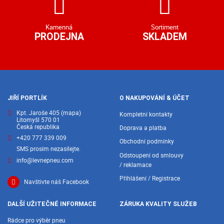
Kamenná
Sortiment
PRODEJNA
SKLADEM
JIŘÍ PORTLÍK
O NAKUPOVÁNÍ & ÚČET
Kpt. Jaroše 405
(mapa)
Kompletní kontakty
Litomyšl 570 01
Česká republika
Doprava a platba
+420 777 339 009
Obchodní podmínky
SMS prosím nezasílejte.
Odstoupení od smlouvy
info@levnepneu.com
/ reklamace
Přihlášení / Registrace
Navštivte náš Facebook
DALŠÍ UŽITEČNÉ INFORMACE
ZÁRUKA KVALITY SLUŽEB
Rádce pro výběr pneu