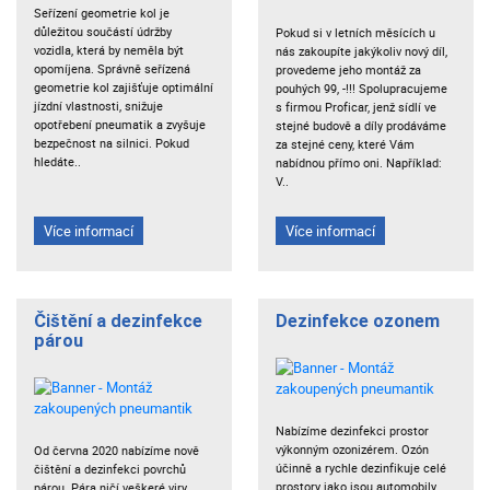
Seřízení geometrie kol je
důležitou součástí údržby
Pokud si v letních měsících u
vozidla, která by neměla být
nás zakoupíte jakýkoliv nový díl,
opomíjena. Správně seřízená
provedeme jeho montáž za
geometrie kol zajišťuje optimální
pouhých 99, -!!! Spolupracujeme
jízdní vlastnosti, snižuje
s firmou Proficar, jenž sídlí ve
opotřebení pneumatik a zvyšuje
stejné budově a díly prodáváme
bezpečnost na silnici. Pokud
za stejné ceny, které Vám
hledáte..
nabídnou přímo oni. Například:
V..
Více informací
Více informací
Čištění a dezinfekce
Dezinfekce ozonem
párou
Nabízíme dezinfekci prostor
výkonným ozonizérem. Ozón
Od června 2020 nabízíme nově
účinně a rychle dezinfikuje celé
čištění a dezinfekci povrchů
prostory jako jsou automobily,
párou. Pára ničí veškeré viry,