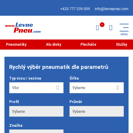
+420 777 339 009
info@levnepneu.com
Pneumatiky
Alu disky
Plecháče
Služby
Rychlý výběr pneumatik dle parametrů
Typ vozu / sezóna
Šířka
Profil
Průměr
Značka