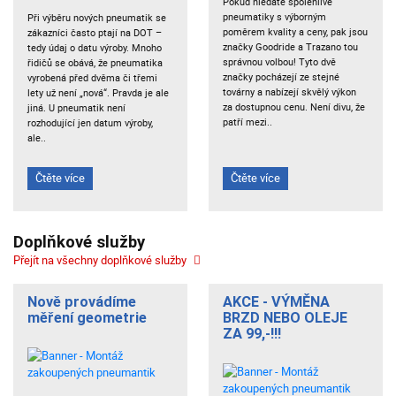
Pokud hledáte spolehlivé
pneumatiky s výborným
Při výběru nových pneumatik se
poměrem kvality a ceny, pak jsou
zákazníci často ptají na DOT –
značky Goodride a Trazano tou
tedy údaj o datu výroby. Mnoho
správnou volbou! Tyto dvě
řidičů se obává, že pneumatika
značky pocházejí ze stejné
vyrobená před dvěma či třemi
továrny a nabízejí skvělý výkon
lety už není „nová“. Pravda je ale
za dostupnou cenu. Není divu, že
jiná. U pneumatik není
patří mezi..
rozhodující jen datum výroby,
ale..
Čtěte více
Čtěte více
Doplňkové služby
Přejít na všechny doplňkové služby
Nově provádíme
AKCE - VÝMĚNA
měření geometrie
BRZD NEBO OLEJE
ZA 99,-!!!