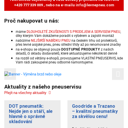
+420 777 339 009
, nebo na e-mailu
info@levnepneu.com
Proč nakupovat u nás:
máme
DLOUHOLETÉ ZKUŠENOSTI S PRODEJEM A SERVISEM PNEU
,
díky kterým Vám dokážeme poradit s výběrem a zajistit montáž
nabízíme
NEJŠIRŠÍ NABÍDKU PNEU
na českém trhu od protektorů,
přes levné asijské pneu, pneu střední třídy až po renomované značky
na e-shopu se objevují pouze
z našich
DOSTUPNÉ PRODUKTY
skladů, či skladu dodavatelů, které aktualizujeme několikrát denně
na rozdíl od většiny e-shopů, provozujeme VLASTNÍ PNEUSERVIS, kde
Vám rádi zakoupené pneu odborně namontujeme.
Previous
Next
Aktuality z našeho pneuservisu
Přejít na všechny aktuality
DOT pneumatik:
Goodride a Trazano
Nejde jen o stáří, ale
– kvalitní pneumatiky
hlavně o správné
za skvělou cenu!
skladování