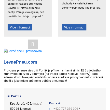
obchody, kanceláře, šatny,
bakterie, roztoče atd. včetně
čekárny popřípadě jiné prostory.
Covidu 19. Navíc eliminuje
pachy. Pára je ekologická, bez
použití chemických přípravků.
Více informací
Více informací
LevnePneu.com
Provozna pneuservisu Jiří Portlík je přímo na hlavní silnici E35 u jediného
kruhového objezdu v Litomyšli (na trase Hradec Králové - Svitavy). Tato
adresa slouží také jako kontaktní adresa a adresa pro vyzvednutí či vrácení
zboží a jako místo zpětného odběru pneumatik!
Jiří Portlík
Kpt. Jaroše 405,
(mapa)
Kontakt:
570 01 Litomyšl
+420 777 339 009
/