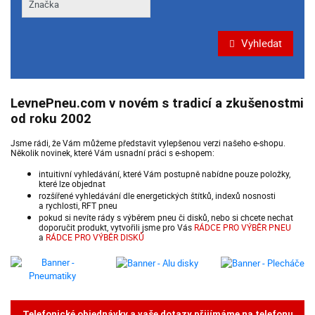
Vyhledat
LevnePneu.com v novém s tradicí a zkušenostmi
od roku 2002
Jsme rádi, že Vám můžeme představit vylepšenou verzi našeho e-shopu.
Několik novinek, které Vám usnadní práci s e-shopem:
intuitivní vyhledávání, které Vám postupně nabídne pouze položky,
které lze objednat
rozšířené vyhledávání dle energetických štítků, indexů nosnosti
a rychlosti, RFT pneu
pokud si nevíte rády s výběrem pneu či disků, nebo si chcete nechat
doporučit produkt, vytvořili jsme pro Vás
RÁDCE PRO VÝBĚR PNEU
a
RÁDCE PRO VÝBĚR DISKŮ
Telefonické objednávky a vaše dotazy přijímáme na telefonu