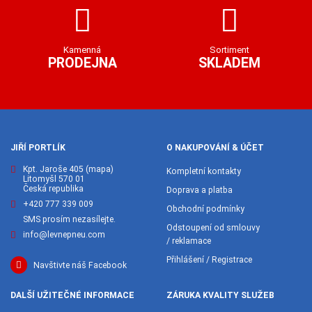
Kamenná
Sortiment
PRODEJNA
SKLADEM
JIŘÍ PORTLÍK
O NAKUPOVÁNÍ & ÚČET
Kpt. Jaroše 405
(mapa)
Kompletní kontakty
Litomyšl 570 01
Česká republika
Doprava a platba
+420 777 339 009
Obchodní podmínky
SMS prosím nezasílejte.
Odstoupení od smlouvy
info@levnepneu.com
/ reklamace
Přihlášení / Registrace
Navštivte náš Facebook
DALŠÍ UŽITEČNÉ INFORMACE
ZÁRUKA KVALITY SLUŽEB