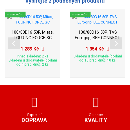
Vybírejte z podobných produktů
CELOROČNÍ
CELOROČNÍ
100/80D16 50P, Mitas,
100/80D16 50P, TVS
TOURING FORCE SC
Eurogrip, BEE CONNECT
1 289 Kč
1 354 Kč
Ihned skladem: 2 ks
Skladem u dodavatele (dodání
Skladem u dodavatele (dodání
do 10 prac. dnů): 10 ks
do 4 prac. dnů): 2 ks
Expresní
Garance
DOPRAVA
KVALITY