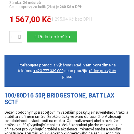
Záruka:
24 měsíců
Cena dopravy za balík (2ks) je
260 Kč s DPH
1 567,00 Kč
1 295,04 Kč bez DPH
Přidat do košíku
Počet
Potřebujete pomoci s výběrem?
Rádi vám poradíme
na
telefonu
+420 777 339 009
nebo použijte
rádce pro výběr
pneu
.
100/80D16 50P, BRIDGESTONE, BATTLAX
SC1F
Dezén podobný hypersportovním vzorkům poskytuje neuvěřitelnou trakci a
stabilitu v přímém směru. Široké drážky ve tvaru obráceného V zlepšují
ovladatelnost a vlastnosti na mokru. Optimalizovaný úhel a rozložení
drážek zajišťují vynikající stabilitu. Velká kontaktní plocha maximalizuje
přilnavost pro vynikající brzdění a akceleraci. Prémiové směsi a radiální
konstrukce jsou zárukou vysokého kilometrového nájezdu. Technicky