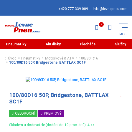
+420 777 339 009
info@levnepneu.com
Pneumatiky
Alu disky
Plecháče
Služby
Úvod
Pneumatiky
Motorkové & ATV
100/80 R16
100/80D16 50P, Bridgestone, BATTLAX SC1F
100/80D16 50P, Bridgestone, BATTLAX
SC1F
CELOROČNÍ
PREMIOVÝ
Skladem u dodavatele (dodání do 10 prac. dnů):
4 ks