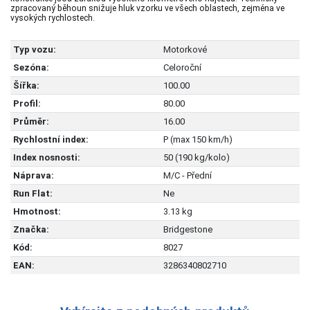
zpracovaný běhoun snižuje hluk vzorku ve všech oblastech, zejména ve
vysokých rychlostech.
Typ vozu:
Motorkové
Sezóna:
Celoroční
Šířka:
100.00
Profil:
80.00
Průměr:
16.00
Rychlostní index:
P (max 150 km/h)
Index nosnosti:
50 (190 kg/kolo)
Náprava:
M/C - Přední
Run Flat:
Ne
Hmotnost:
3.13 kg
Značka:
Bridgestone
Kód:
8027
EAN:
3286340802710