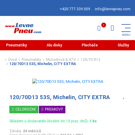
+420 777 339 009
info@levnepneu.com
Pneumatiky
Alu disky
Plecháče
Služby
Úvod
Pneumatiky
Motorkové & ATV
120/70 R13
120/70D13 53S, Michelin, CITY EXTRA
120/70D13 53S, Michelin, CITY EXTRA
CELOROČNÍ
PREMIOVÝ
Skladem u dodavatele (dodání do 10 prac. dnů):
1 ks
Záruka:
24 měsíců