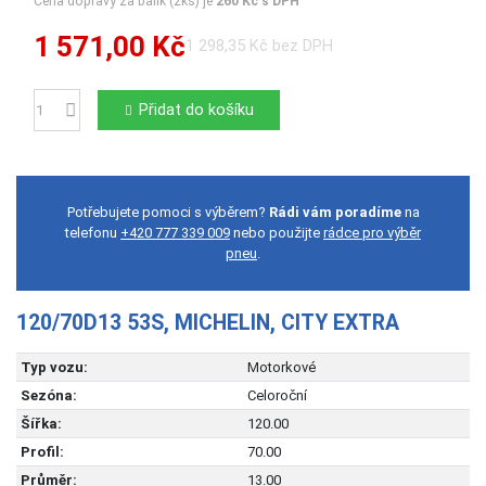
Cena dopravy za balík (2ks) je
260 Kč s DPH
1 571,00 Kč
1 298,35 Kč bez DPH
Přidat do košíku
Počet
Potřebujete pomoci s výběrem?
Rádi vám poradíme
na
telefonu
+420 777 339 009
nebo použijte
rádce pro výběr
pneu
.
120/70D13 53S, MICHELIN, CITY EXTRA
Typ vozu:
Motorkové
Sezóna:
Celoroční
Šířka:
120.00
Profil:
70.00
Průměr:
13.00