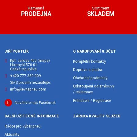
Kamenná
Sortiment
PRODEJNA
SKLADEM
JIŘÍ PORTLÍK
O NAKUPOVÁNÍ & ÚČET
Kpt. Jaroše 405
(mapa)
Kompletní kontakty
Litomyšl 570 01
Česká republika
Doprava a platba
+420 777 339 009
Obchodní podmínky
SMS prosím nezasílejte.
Odstoupení od smlouvy
info@levnepneu.com
/ reklamace
Přihlášení / Registrace
Navštivte náš Facebook
DALŠÍ UŽITEČNÉ INFORMACE
ZÁRUKA KVALITY SLUŽEB
Rádce pro výběr pneu
Aktuality