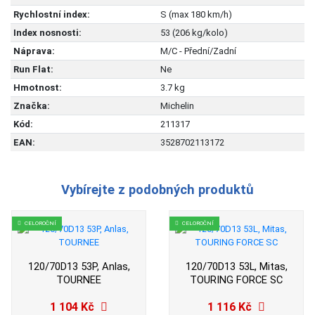
Rychlostní index:
S (max 180 km/h)
Index nosnosti:
53 (206 kg/kolo)
Náprava:
M/C - Přední/Zadní
Run Flat:
Ne
Hmotnost:
3.7 kg
Značka:
Michelin
Kód:
211317
EAN:
3528702113172
Vybírejte z podobných produktů
CELOROČNÍ
CELOROČNÍ
120/70D13 53P, Anlas,
120/70D13 53L, Mitas,
TOURNEE
TOURING FORCE SC
1 104 Kč
1 116 Kč