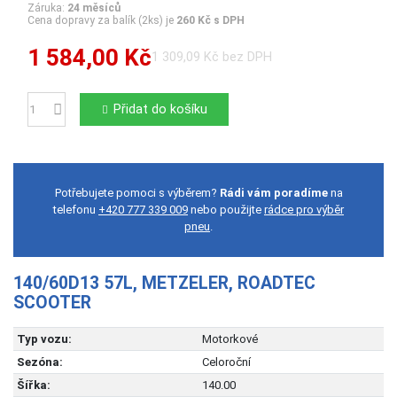
Záruka:
24 měsíců
Cena dopravy za balík (2ks) je
260 Kč s DPH
1 584,00 Kč
1 309,09 Kč bez DPH
Přidat do košíku
Počet
Potřebujete pomoci s výběrem?
Rádi vám poradíme
na
telefonu
+420 777 339 009
nebo použijte
rádce pro výběr
pneu
.
140/60D13 57L, METZELER, ROADTEC
SCOOTER
Typ vozu:
Motorkové
Sezóna:
Celoroční
Šířka:
140.00