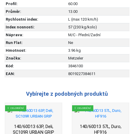
Profil:
60.00
Průměr:
13.00
Rychlostní index:
L (max 120 km/h)
Index nosnosti:
57 (230 kg/kolo)
Náprava:
M/C - Přední/Zadní
Run Flat:
Ne
Hmotnost:
3.96 kg
Značka:
Metzeler
Kód:
3846100
EAN:
8019227384611
Vybírejte z podobných produktů
CELOROČNÍ
CELOROČNÍ
140/60D13 63P, Deli,
140/60D13 57L, Duro,
SC109R URBAN GRIP
HF916