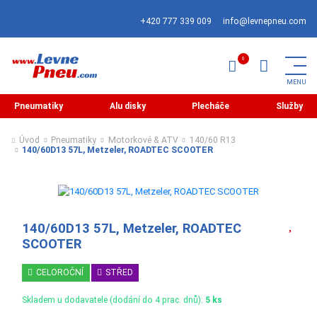
+420 777 339 009
info@levnepneu.com
Pneumatiky
Alu disky
Plecháče
Služby
Úvod
Pneumatiky
Motorkové & ATV
140/60 R13
140/60D13 57L, Metzeler, ROADTEC SCOOTER
140/60D13 57L, Metzeler, ROADTEC
SCOOTER
CELOROČNÍ
STŘED
Skladem u dodavatele (dodání do 4 prac. dnů):
5 ks