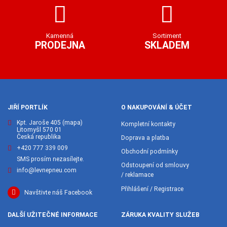
Kamenná
Sortiment
PRODEJNA
SKLADEM
JIŘÍ PORTLÍK
O NAKUPOVÁNÍ & ÚČET
Kpt. Jaroše 405
(mapa)
Kompletní kontakty
Litomyšl 570 01
Česká republika
Doprava a platba
+420 777 339 009
Obchodní podmínky
SMS prosím nezasílejte.
Odstoupení od smlouvy
info@levnepneu.com
/ reklamace
Přihlášení / Registrace
Navštivte náš Facebook
DALŠÍ UŽITEČNÉ INFORMACE
ZÁRUKA KVALITY SLUŽEB