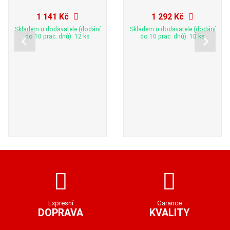
1 141 Kč
1 292 Kč
Skladem u dodavatele (dodání
Skladem u dodavatele (dodání
do 10 prac. dnů): 12 ks
do 10 prac. dnů): 10 ks
Expresní
Garance
DOPRAVA
KVALITY