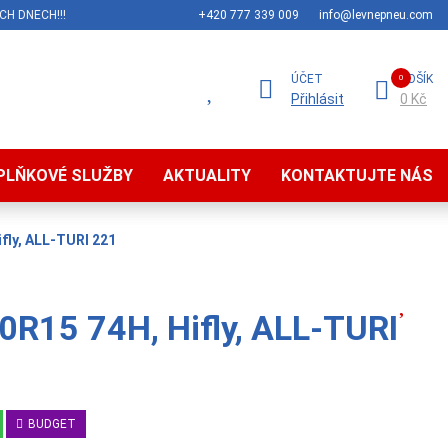
CH DNECH!!!
+420 777 339 009
info@levnepneu.com
ÚČET
KOŠÍK
Přihlásit
0 Kč
PLŇKOVÉ SLUŽBY
AKTUALITY
KONTAKTUJTE NÁS
fly, ALL-TURI 221
0R15 74H, Hifly, ALL-TURI
BUDGET