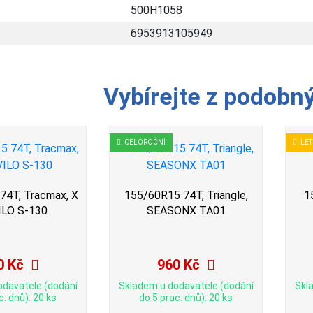
500H1058
6953913105949
Vybírejte z podobn
CELOROČNÍ
LET
74T, Tracmax, X
155/60R15 74T, Triangle,
1
ILO S-130
SEASONX TA01
0 Kč
960 Kč
odavatele (dodání
Skladem u dodavatele (dodání
Skl
c. dnů): 20 ks
do 5 prac. dnů): 20 ks