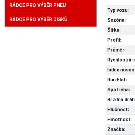
RÁDCE PRO VÝBĚR PNEU
Typ vozu:
RÁDCE PRO VÝBĚR DISKŮ
Sezóna:
Šířka:
Profil:
Průměr:
Rychlostní i
Index nosnos
Run Flat:
Spotřeba:
Brzdná dráh
Hlučnost:
Hmotnost:
Značka: