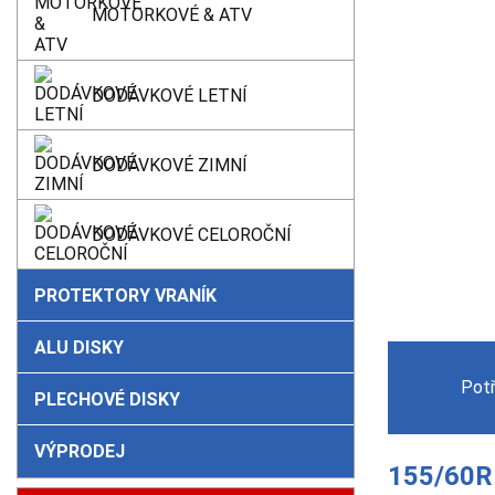
MOTORKOVÉ & ATV
DODÁVKOVÉ LETNÍ
DODÁVKOVÉ ZIMNÍ
DODÁVKOVÉ CELOROČNÍ
PROTEKTORY VRANÍK
ALU DISKY
Pot
PLECHOVÉ DISKY
VÝPRODEJ
155/60R