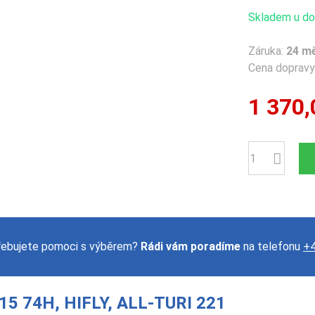
Skladem u dod
Záruka:
24 m
Cena dopravy 
1 370,
Počet
řebujete pomoci s výběrem?
Rádi vám poradíme
na telefonu
+4
15 74H, HIFLY, ALL-TURI 221