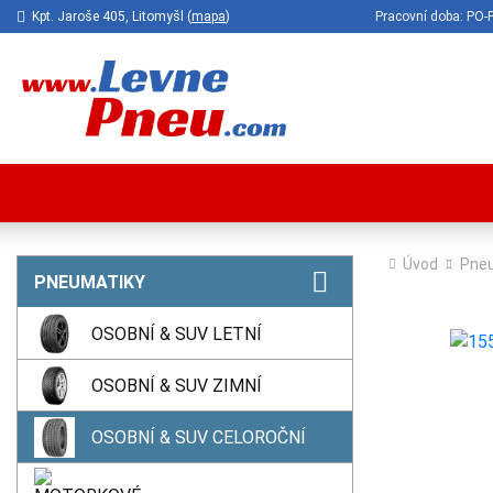
Kpt. Jaroše 405, Litomyšl (
mapa
)
Pracovní doba: P
Úvod
Pne
PNEUMATIKY
OSOBNÍ & SUV LETNÍ
OSOBNÍ & SUV ZIMNÍ
OSOBNÍ & SUV CELOROČNÍ