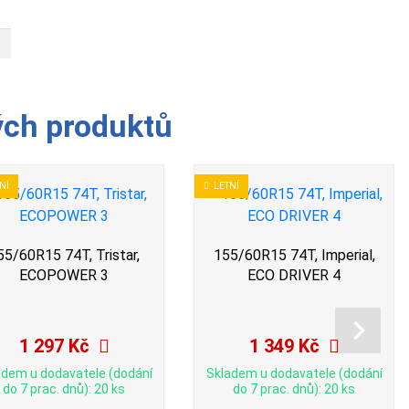
ých produktů
NÍ
LETNÍ
55/60R15 74T, Tristar,
155/60R15 74T, Imperial,
ECOPOWER 3
ECO DRIVER 4
1 297 Kč
1 349 Kč
adem u dodavatele (dodání
Skladem u dodavatele (dodání
do 7 prac. dnů): 20 ks
do 7 prac. dnů): 20 ks