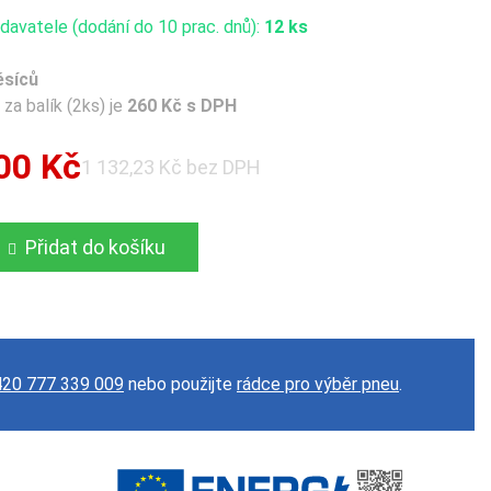
avatele (dodání do 10 prac. dnů):
12 ks
ěsíců
za balík (2ks) je
260 Kč s DPH
00 Kč
1 132,23 Kč bez DPH
Přidat do košíku
20 777 339 009
nebo použijte
rádce pro výběr pneu
.