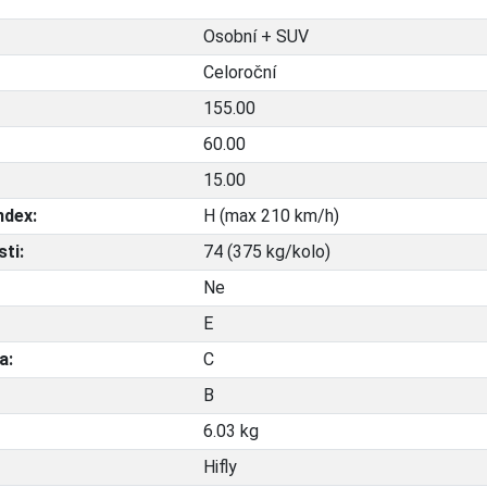
Osobní + SUV
Celoroční
155.00
60.00
15.00
ndex:
H (max 210 km/h)
ti:
74 (375 kg/kolo)
Ne
E
a:
C
B
6.03 kg
Hifly