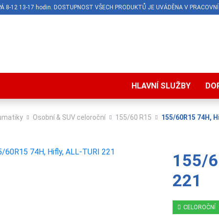
O-PÁ 8-12 13-17 hodin. DOSTUPNOST VŠECH PRODUKTŮ JE UVÁDĚNA V PRACOVNÍ
HLAVNÍ SLUŽBY
DO
umatiky
Osobní & SUV celoroční
155/60 R15
155/60R15 74H, Hi
155/6
221
CELOROČNÍ