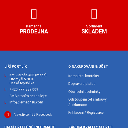
Kamenná
Sortiment
PRODEJNA
SKLADEM
JIŘÍ PORTLÍK
O NAKUPOVÁNÍ & ÚČET
Kpt. Jaroše 405
(mapa)
Kompletní kontakty
Litomyšl 570 01
Česká republika
Doprava a platba
+420 777 339 009
Obchodní podmínky
SMS prosím nezasílejte.
Odstoupení od smlouvy
info@levnepneu.com
/ reklamace
Přihlášení / Registrace
Navštivte náš Facebook
DALŠÍ UŽITEČNÉ INFORMACE
ZÁRUKA KVALITY SLUŽEB