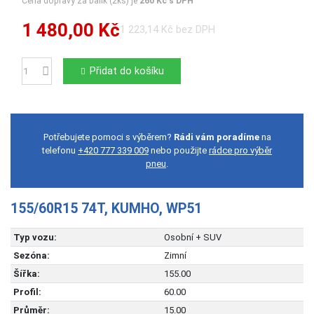
Cena dopravy za balík (2ks) je
260 Kč s DPH
1 480,00 Kč
1 223,14 Kč bez DPH
Přidat do košíku
Počet
Potřebujete pomoci s výběrem?
Rádi vám poradíme
na
telefonu
+420 777 339 009
nebo použijte
rádce pro výběr
pneu
.
155/60R15 74T, KUMHO, WP51
Typ vozu:
Osobní + SUV
Sezóna:
Zimní
Šířka:
155.00
Profil:
60.00
Průměr:
15.00