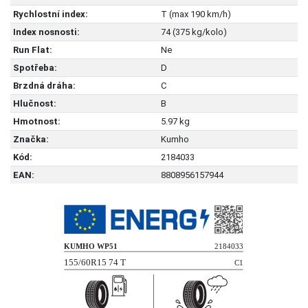
Rychlostní index:
T (max 190 km/h)
Index nosnosti:
74 (375 kg/kolo)
Run Flat:
Ne
Spotřeba:
D
Brzdná dráha:
C
Hlučnost:
B
Hmotnost:
5.97 kg
Značka:
Kumho
Kód:
2184033
EAN:
8808956157944