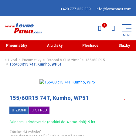
+420 777 339 009
info@levnepneu.com
Pneumatiky
Alu disky
Plecháče
Služby
Úvod
Pneumatiky
Osobní & SUV zimní
155/60 R15
155/60R15 74T, Kumho, WP51
155/60R15 74T, Kumho, WP51
ZIMNÍ
STŘED
Skladem u dodavatele (dodání do 4 prac. dnů):
9 ks
Záruka:
24 měsíců