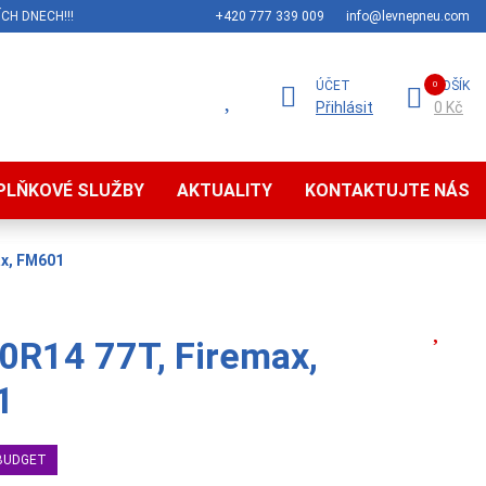
CH DNECH!!!
+420 777 339 009
info@levnepneu.com
ÚČET
KOŠÍK
Přihlásit
0 Kč
PLŇKOVÉ SLUŽBY
AKTUALITY
KONTAKTUJTE NÁS
ax, FM601
0R14 77T, Firemax,
1
BUDGET