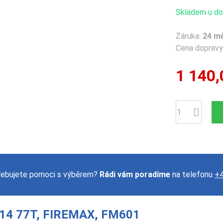
Skladem u dod
Záruka:
24 m
Cena dopravy 
1 140,
Počet
řebujete pomoci s výběrem?
Rádi vám poradíme
na telefonu
+4
14 77T, FIREMAX, FM601