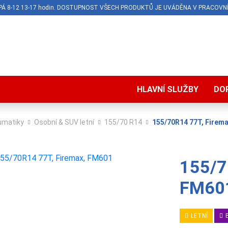
O-PÁ 8-12 13-17 hodin. DOSTUPNOST VŠECH PRODUKTŮ JE UVÁDĚNA V PRACOVNÍ
HLAVNÍ SLUŽBY
DO
umatiky
Osobní & SUV letní
155/70 R14
155/70R14 77T, Firem
155/7
FM60
LETNÍ