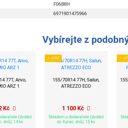
F06B8H
6971901475966
Vybírejte z podobn
LETNÍ
LET
4 77T, Arivo,
155/70R14 77H, Sailun,
155
IO ARZ 1
ATREZZO ECO
2 Kč
1 100 Kč
odavatele (dodání
Skladem u dodavatele (dodání
Skl
c. dnů): 14 ks
do 4 prac. dnů): 15 ks