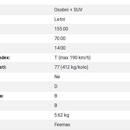
Osobní + SUV
Letní
155.00
70.00
14.00
ndex:
T (max 190 km/h)
ti:
77 (412 kg/kolo)
Ne
D
a:
B
B
5.62 kg
Firemax