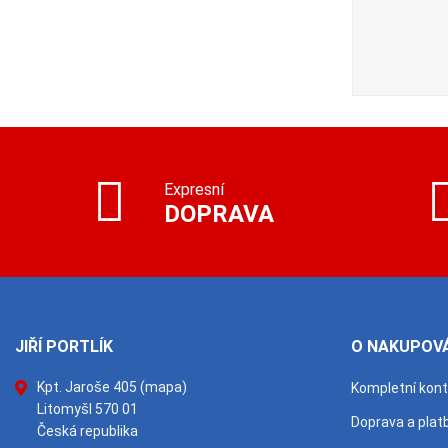
 (dodání
20 ks
Expresní
DOPRAVA
JIŘÍ PORTLÍK
O NAKUPOVÁ
Kpt. Jaroše 405
(mapa)
Kompletní kon
Litomyšl 570 01
Doprava a plat
Česká republika