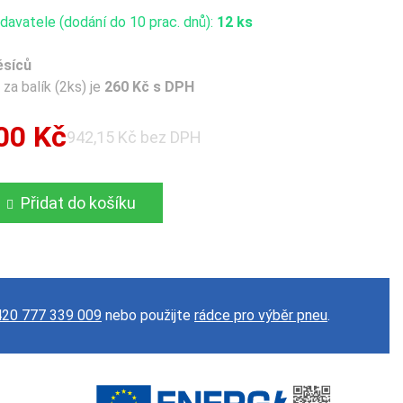
avatele (dodání do 10 prac. dnů):
12 ks
ěsíců
za balík (2ks) je
260 Kč s DPH
00 Kč
942,15 Kč bez DPH
Přidat do košíku
20 777 339 009
nebo použijte
rádce pro výběr pneu
.