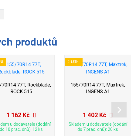
ých produktů
NÍ
LETNÍ
/70R14 77T, Rockblade,
155/70R14 77T, Maxtrek,
ROCK 515
INGENS A1
1 162 Kč
1 402 Kč
adem u dodavatele (dodání
Skladem u dodavatele (dodání
do 10 prac. dnů): 12 ks
do 7 prac. dnů): 20 ks