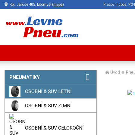
Kpt. Jaroše 405, Litomyšl (
mapa
)
Pracovní doba: P
Úvod
Pne
PNEUMATIKY
OSOBNÍ & SUV LETNÍ
OSOBNÍ & SUV ZIMNÍ
OSOBNÍ & SUV CELOROČNÍ