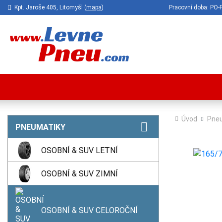
Kpt. Jaroše 405, Litomyšl (
mapa
)
Pracovní doba: P
Úvod
Pne
PNEUMATIKY
OSOBNÍ & SUV LETNÍ
OSOBNÍ & SUV ZIMNÍ
OSOBNÍ & SUV CELOROČNÍ