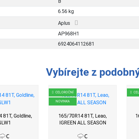
B
6.56 kg
Aplus
AP968H1
6924064112681
Vybírejte z podobn
CELOROČNÍ
CE
NOVINKA
81T, Goldline,
165/70R14 81T, Leao,
1
GLW1
IGREEN ALL SEASON