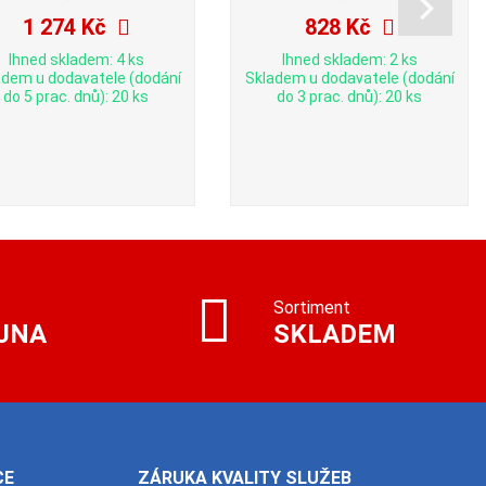
1 274 Kč
828 Kč
Ihned skladem: 4 ks
Ihned skladem: 2 ks
adem u dodavatele (dodání
Skladem u dodavatele (dodání
do 5 prac. dnů): 20 ks
do 3 prac. dnů): 20 ks
Sortiment
JNA
SKLADEM
CE
ZÁRUKA KVALITY SLUŽEB