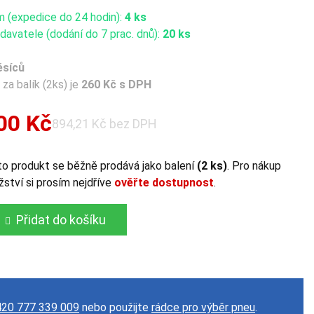
m (expedice do 24 hodin):
4 ks
avatele (dodání do 7 prac. dnů):
20 ks
ěsíců
za balík (2ks) je
260 Kč s DPH
00 Kč
894,21 Kč bez DPH
o produkt se běžně prodává jako balení
(2 ks)
. Pro nákup
ství si prosím nejdříve
ověřte dostupnost
.
Přidat do košíku
20 777 339 009
nebo použijte
rádce pro výběr pneu
.