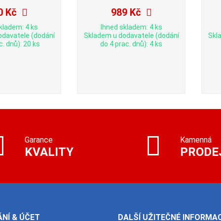
0 Kč
989 Kč
kladem: 4 ks
Ihned skladem: 4 ks
odavatele (dodání
Skladem u dodavatele (dodání
Skl
c. dnů): 20 ks
do 4 prac. dnů): 4 ks
Garance
Kamenná
KVALITY
PRODE
NÍ & ÚČET
DALŠÍ UŽITEČNÉ INFORMA