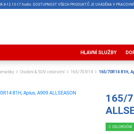
O-PÁ 8-12 13-17 hodin. DOSTUPNOST VŠECH PRODUKTŮ JE UVÁDĚNA V PRACOVNÍ
HLAVNÍ SLUŽBY
DO
umatiky
Osobní & SUV celoroční
165/70 R14
165/70R14 81H, 
165/7
ALLS
CELOROČNÍ