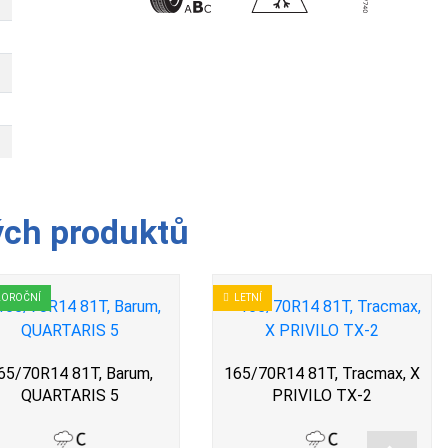
ých produktů
LOROČNÍ
LETNÍ
65/70R14 81T, Barum,
165/70R14 81T, Tracmax, X
QUARTARIS 5
PRIVILO TX-2