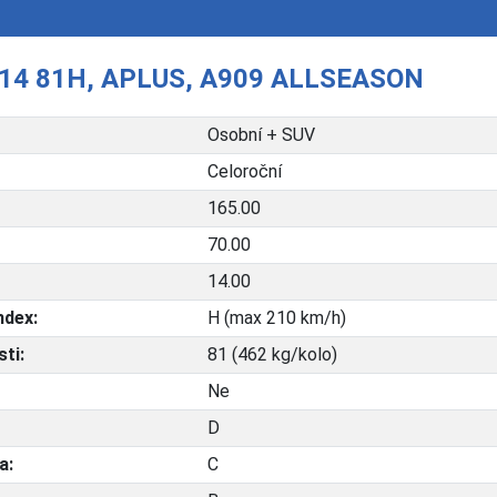
14 81H, APLUS, A909 ALLSEASON
Osobní + SUV
Celoroční
165.00
70.00
14.00
ndex:
H (max 210 km/h)
ti:
81 (462 kg/kolo)
Ne
D
a:
C