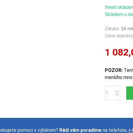
Ihned sklade
Skladem u dod
Záruka:
24 m
Cena dopravy 
1 082,
POZOR:
Tent
menšího množ
Počet
řebujete pomoci s výběrem?
Rádi vám poradíme
na telefonu
+4