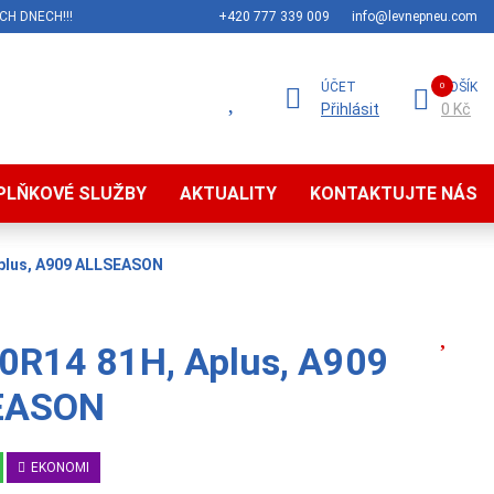
CH DNECH!!!
+420 777 339 009
info@levnepneu.com
ÚČET
KOŠÍK
Přihlásit
0 Kč
PLŇKOVÉ SLUŽBY
AKTUALITY
KONTAKTUJTE NÁS
Aplus, A909 ALLSEASON
0R14 81H, Aplus, A909
EASON
EKONOMI