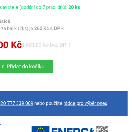
avatele (dodání do 7 prac. dnů):
20 ks
ěsíců
za balík (2ks) je
260 Kč s DPH
00 Kč
1 681,82 Kč bez DPH
Přidat do košíku
20 777 339 009
nebo použijte
rádce pro výběr pneu
.
T