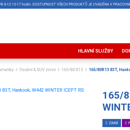
O-PÁ 8-12 13-17 hodin. DOSTUPNOST VŠECH PRODUKTŮ JE UVÁDĚNA V PRACOVNÍ
HLAVNÍ SLUŽBY
DO
umatiky
Osobní & SUV zimní
165/80 R13
165/80R13 83T, Hank
165/8
WINTE
ZIMNÍ