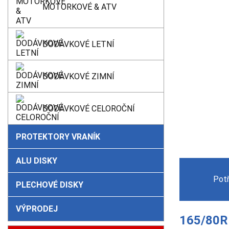
MOTORKOVÉ & ATV
DODÁVKOVÉ LETNÍ
DODÁVKOVÉ ZIMNÍ
DODÁVKOVÉ CELOROČNÍ
PROTEKTORY VRANÍK
ALU DISKY
Pot
PLECHOVÉ DISKY
VÝPRODEJ
165/80R