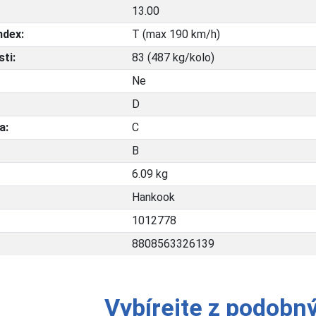
13.00
ndex:
T (max 190 km/h)
ti:
83 (487 kg/kolo)
Ne
D
a:
C
B
6.09 kg
Hankook
1012778
8808563326139
Vybírejte z podobn