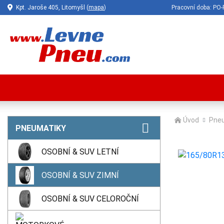
Kpt. Jaroše 405, Litomyšl (
mapa
)
Pracovní doba: P
Úvod
Pne
PNEUMATIKY
OSOBNÍ & SUV LETNÍ
OSOBNÍ & SUV ZIMNÍ
OSOBNÍ & SUV CELOROČNÍ