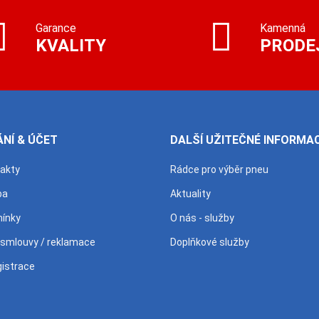
Garance
Kamenná
KVALITY
PRODE
NÍ & ÚČET
DALŠÍ UŽITEČNÉ INFORMA
takty
Rádce pro výběr pneu
ba
Aktuality
ínky
O nás - služby
 smlouvy / reklamace
Doplňkové služby
gistrace