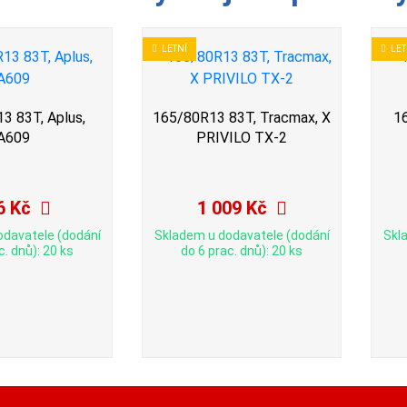
LETNÍ
LET
3 83T, Aplus,
165/80R13 83T, Tracmax, X
1
A609
PRIVILO TX-2
6 Kč
1 009 Kč
odavatele (dodání
Skladem u dodavatele (dodání
Skl
c. dnů): 20 ks
do 6 prac. dnů): 20 ks