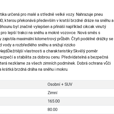
ika určená pro malé a středně velké vozy. Nahrazuje pneu
 kterou překonává především v kratší brzdné dráze na sněhu a
ěhounu byl značně vylepšen a přináší například cikcak vinutý
k pro lepší trakci na sněhu a mokré vozovce. Nová směs s
y zajistila maximální kilometrový průběh. Čtyři podélné drážky se
d vody a rozbředlého sněhu a snižují rizizko
Nejdůležitější vlastnosti a charakteristiky:Skvělý poměr
ezpečí a stabilita za dobrou cenu. Předvídatelná a bezpečná
terá nezklame za všech zimních podmínek. Dobrá ochrana vůči
a krátká brzdná dráha na sněhu i mokru.
Osobní + SUV
Zimní
165.00
80.00