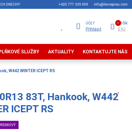
CH DNECH!!!
+420 777 339 009
info@levnepneu.com
ÚČET
KOŠÍK
Přihlásit
0 Kč
PLŇKOVÉ SLUŽBY
AKTUALITY
KONTAKTUJTE NÁS
ook, W442 WINTER ICEPT RS
0R13 83T, Hankook, W442
R ICEPT RS
PREMIOVÝ