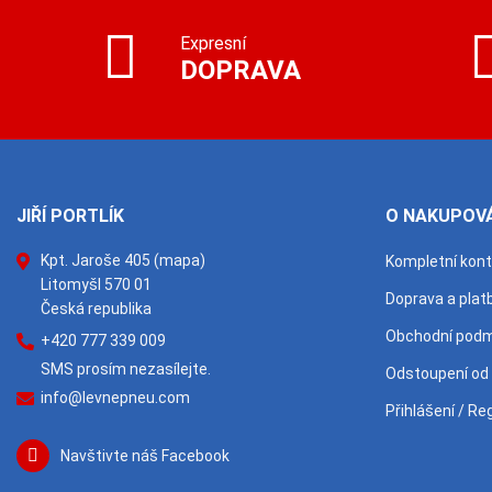
Expresní
DOPRAVA
JIŘÍ PORTLÍK
O NAKUPOVÁ
Kpt. Jaroše 405
(mapa)
Kompletní kon
Litomyšl 570 01
Doprava a plat
Česká republika
Obchodní podm
+420 777 339 009
SMS prosím nezasílejte.
Odstoupení od
info@levnepneu.com
Přihlášení / Re
Navštivte náš Facebook