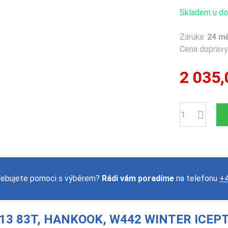
Skladem u dod
Záruka:
24 m
Cena dopravy 
2 035,
Počet
řebujete pomoci s výběrem?
Rádi vám poradíme
na telefonu
+4
13 83T, HANKOOK, W442 WINTER ICEP