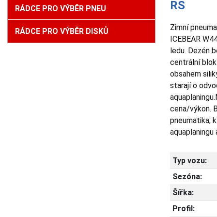
RS
RÁDCE PRO VÝBĚR PNEU
Zimní pneumat
RÁDCE PRO VÝBĚR DISKŮ
ICEBEAR W440;
ledu. Dezén b
centrální blo
obsahem silik
starají o odvo
aquaplaningu.
cena/výkon. B
pneumatika; k
aquaplaningu 
Typ vozu:
Sezóna:
Šířka:
Profil: