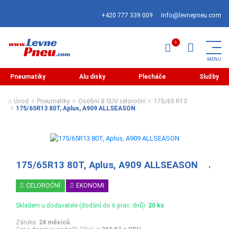
+420 777 339 009
info@levnepneu.com
Pneumatiky
Alu disky
Plecháče
Služby
Úvod
Pneumatiky
Osobní & SUV celoroční
175/65 R13
175/65R13 80T, Aplus, A909 ALLSEASON
175/65R13 80T, Aplus, A909 ALLSEASON
CELOROČNÍ
EKONOMI
Skladem u dodavatele (dodání do 6 prac. dnů):
20 ks
Záruka:
24 měsíců