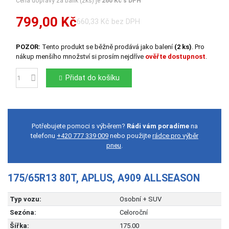
Cena dopravy za balík (2ks) je
260 Kč s DPH
799,00 Kč
660,33 Kč bez DPH
POZOR:
Tento produkt se běžně prodává jako balení
(2 ks)
. Pro
nákup menšího množství si prosím nejdříve
ověřte dostupnost
.
Přidat do košíku
Počet
Potřebujete pomoci s výběrem?
Rádi vám poradíme
na
telefonu
+420 777 339 009
nebo použijte
rádce pro výběr
pneu
.
175/65R13 80T, APLUS, A909 ALLSEASON
Typ vozu:
Osobní + SUV
Sezóna:
Celoroční
Šířka:
175.00