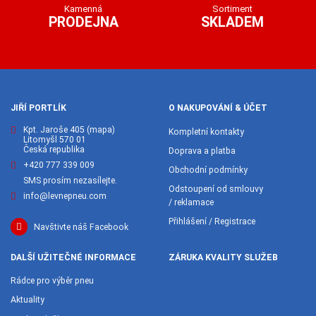
Kamenná
Sortiment
PRODEJNA
SKLADEM
JIŘÍ PORTLÍK
O NAKUPOVÁNÍ & ÚČET
Kpt. Jaroše 405
(mapa)
Kompletní kontakty
Litomyšl 570 01
Česká republika
Doprava a platba
+420 777 339 009
Obchodní podmínky
SMS prosím nezasílejte.
Odstoupení od smlouvy
info@levnepneu.com
/ reklamace
Přihlášení / Registrace
Navštivte náš Facebook
DALŠÍ UŽITEČNÉ INFORMACE
ZÁRUKA KVALITY SLUŽEB
Rádce pro výběr pneu
Aktuality