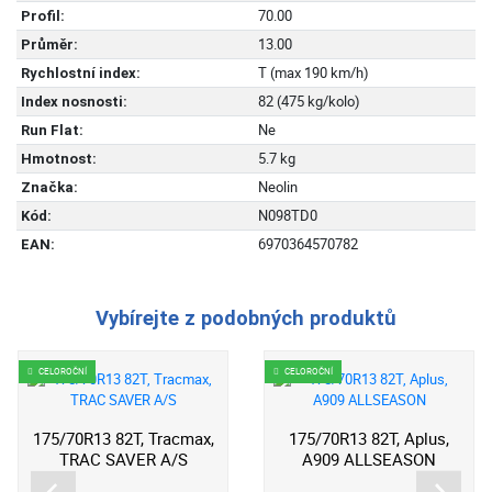
70.00
Profil:
13.00
Průměr:
T (max 190 km/h)
Rychlostní index:
82 (475 kg/kolo)
Index nosnosti:
Ne
Run Flat:
5.7 kg
Hmotnost:
Neolin
Značka:
N098TD0
Kód:
6970364570782
EAN:
Vybírejte z podobných produktů
CELOROČNÍ
CELOROČNÍ
175/70R13 82T, Tracmax,
175/70R13 82T, Aplus,
TRAC SAVER A/S
A909 ALLSEASON