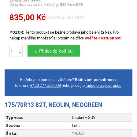
Záruka:
24 měsíců
Cena dopravy za balík (2ks) je
260 Kč s DPH
835,00 Kč
690,08 Kč bez DPH
Tento produkt se běžně prodává jako balení
. Pro
POZOR:
(2 ks)
nákup menšího množství si prosím nejdříve
.
ověřte dostupnost
Přidat do košíku
Počet
Potřebujete pomoci s výběrem?
na
Rádi vám poradíme
telefonu
+420 777 339 009
nebo použijte
rádce pro výběr pneu
.
175/70R13 82T, NEOLIN, NEOGREEN
Osobní + SUV
Typ vozu:
Letní
Sezóna:
175.00
Šířka: