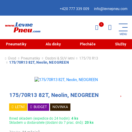
+420 777 339 009
info@levnepneu.com
Pneumatiky
Alu disky
Plecháče
Služby
Úvod
Pneumatiky
Osobní & SUV letní
175/70 R13
175/70R13 82T, Neolin, NEOGREEN
175/70R13 82T, Neolin, NEOGREEN
LETNÍ
BUDGET
NOVINKA
Ihned skladem (expedice do 24 hodin):
4 ks
Skladem u dodavatele (dodání do 7 prac. dnů):
20 ks