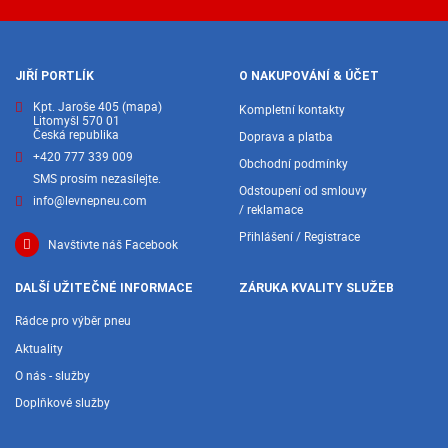
JIŘÍ PORTLÍK
O NAKUPOVÁNÍ & ÚČET
Kpt. Jaroše 405
(mapa)
Kompletní kontakty
Litomyšl 570 01
Česká republika
Doprava a platba
+420 777 339 009
Obchodní podmínky
SMS prosím nezasílejte.
Odstoupení od smlouvy
info@levnepneu.com
/ reklamace
Přihlášení / Registrace
Navštivte náš Facebook
DALŠÍ UŽITEČNÉ INFORMACE
ZÁRUKA KVALITY SLUŽEB
Rádce pro výběr pneu
Aktuality
O nás - služby
Doplňkové služby