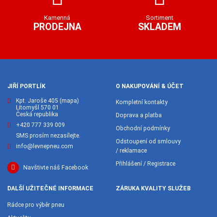
Kamenná
Sortiment
PRODEJNA
SKLADEM
JIŘÍ PORTLÍK
O NAKUPOVÁNÍ & ÚČET
Kpt. Jaroše 405
(mapa)
Kompletní kontakty
Litomyšl 570 01
Česká republika
Doprava a platba
+420 777 339 009
Obchodní podmínky
SMS prosím nezasílejte.
Odstoupení od smlouvy
info@levnepneu.com
/ reklamace
Přihlášení / Registrace
Navštivte náš Facebook
DALŠÍ UŽITEČNÉ INFORMACE
ZÁRUKA KVALITY SLUŽEB
Rádce pro výběr pneu