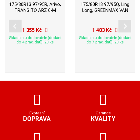
175/80R13 97/95R, Arivo,
175/80R13 97/95Q, Ling
TRANSITO ARZ 6-M
Long, GREENMAX VAN
1 355 Kč
1 483 Kč
Skladem u dodavatele (dodání
Skladem u dodavatele (dodání
do 4 prac. dnů): 20 ks
do 7 prac. dnů): 20 ks
Expresní
Garance
DOPRAVA
KVALITY