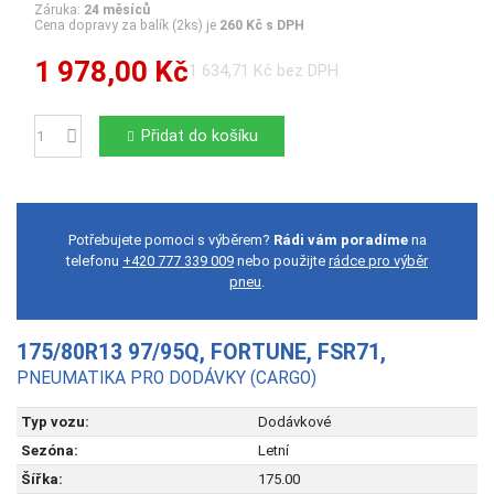
Záruka:
24 měsíců
Cena dopravy za balík (2ks) je
260 Kč s DPH
1 978,00 Kč
1 634,71 Kč bez DPH
Přidat do košíku
Počet
Potřebujete pomoci s výběrem?
Rádi vám poradíme
na
telefonu
+420 777 339 009
nebo použijte
rádce pro výběr
pneu
.
175/80R13 97/95Q, FORTUNE, FSR71,
PNEUMATIKA PRO DODÁVKY (CARGO)
Typ vozu:
Dodávkové
Sezóna:
Letní
Šířka:
175.00