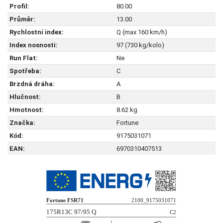
Profil:
80.00
Průměr:
13.00
Rychlostní index:
Q (max 160 km/h)
Index nosnosti:
97 (730 kg/kolo)
Run Flat:
Ne
Spotřeba:
C
Brzdná dráha:
A
Hlučnost:
B
Hmotnost:
8.62 kg
Značka:
Fortune
Kód:
9175031071
EAN:
6970310407513