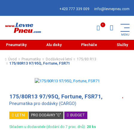
+420 777 339 009
info@levnepneu.com
Pneumatiky
Alu disky
Plecháče
Služby
Úvod
Pneumatiky
Dodávkové letní
175/80 R13
175/80R13 97/95Q, Fortune, FSR71
175/80R13 97/95Q, Fortune, FSR71,
Pneumatika pro dodávky (CARGO)
LETNÍ
PRO DODÁVKY "C"
BUDGET
Skladem u dodavatele (dodání do 7 prac. dnů):
20 ks