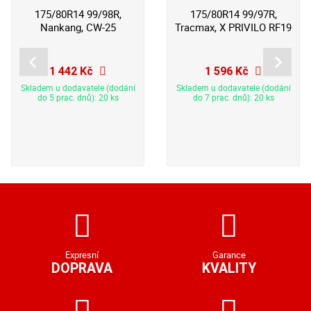
175/80R14 99/98R,
175/80R14 99/97R,
Nankang, CW-25
Tracmax, X PRIVILO RF19
1 442 Kč
1 596 Kč
Skladem u dodavatele (dodání
Skladem u dodavatele (dodání
do 5 prac. dnů): 20 ks
do 7 prac. dnů): 20 ks
Expresní
Garance
DOPRAVA
KVALITY