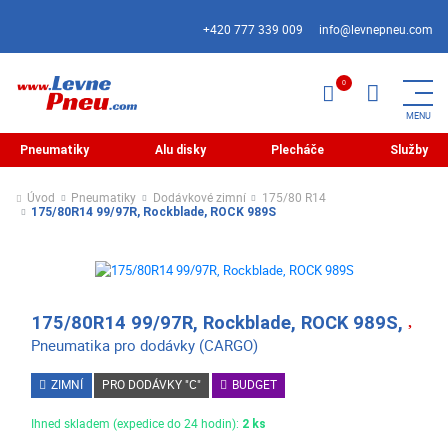
+420 777 339 009
info@levnepneu.com
Pneumatiky
Alu disky
Plecháče
Služby
Úvod
Pneumatiky
Dodávkové zimní
175/80 R14
175/80R14 99/97R, Rockblade, ROCK 989S
175/80R14 99/97R, Rockblade, ROCK 989S,
Pneumatika pro dodávky (CARGO)
ZIMNÍ
PRO DODÁVKY "C"
BUDGET
Ihned skladem (expedice do 24 hodin):
2 ks