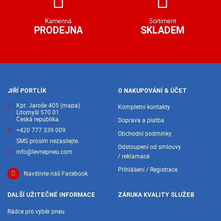
Kamenná
Sortiment
PRODEJNA
SKLADEM
JIŘÍ PORTLÍK
O NAKUPOVÁNÍ & ÚČET
Kpt. Jaroše 405
(mapa)
Kompletní kontakty
Litomyšl 570 01
Česká republika
Doprava a platba
+420 777 339 009
Obchodní podmínky
SMS prosím nezasílejte.
Odstoupení od smlouvy
info@levnepneu.com
/ reklamace
Přihlášení / Registrace
Navštivte náš Facebook
DALŠÍ UŽITEČNÉ INFORMACE
ZÁRUKA KVALITY SLUŽEB
Rádce pro výběr pneu