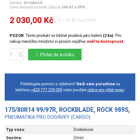
Záruka:
24 měsíců
Cena dopravy za balík (2ks) je
260 Kč s DPH
2 030,00 Kč
1 677,69 Kč bez DPH
Tento produkt se běžně prodává jako balení
. Pro
POZOR:
(2 ks)
nákup menšího množství si prosím nejdříve
.
ověřte dostupnost
Přidat do košíku
Počet
Potřebujete pomoci s výběrem?
na
Rádi vám poradíme
telefonu
+420 777 339 009
nebo použijte
rádce pro výběr pneu
.
175/80R14 99/97R, ROCKBLADE, ROCK 989S,
PNEUMATIKA PRO DODÁVKY (CARGO)
Dodávkové
Typ vozu:
Zimní
Sezóna: