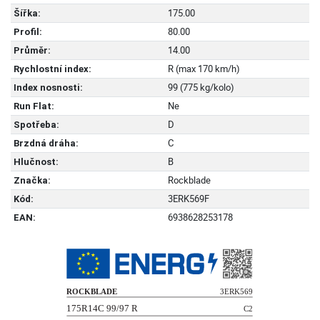
175.00
Šířka:
80.00
Profil:
14.00
Průměr:
R (max 170 km/h)
Rychlostní index:
99 (775 kg/kolo)
Index nosnosti:
Ne
Run Flat:
D
Spotřeba:
C
Brzdná dráha:
B
Hlučnost:
Rockblade
Značka:
3ERK569F
Kód:
6938628253178
EAN: