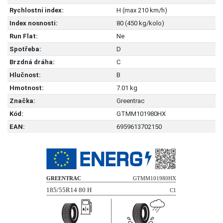
Rychlostní index:
H (max 210 km/h)
Index nosnosti:
80 (450 kg/kolo)
Run Flat:
Ne
Spotřeba:
D
Brzdná dráha:
C
Hlučnost:
B
Hmotnost:
7.01 kg
Značka:
Greentrac
Kód:
GTMM101980HX
EAN:
6959613702150