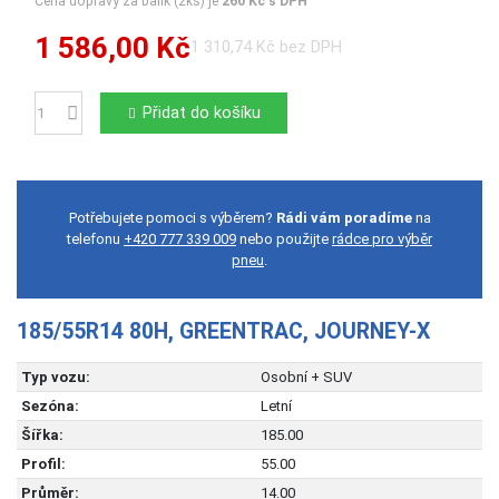
Cena dopravy za balík (2ks) je
260 Kč s DPH
1 586,00 Kč
1 310,74 Kč bez DPH
Přidat do košíku
Počet
Potřebujete pomoci s výběrem?
Rádi vám poradíme
na
telefonu
+420 777 339 009
nebo použijte
rádce pro výběr
pneu
.
185/55R14 80H, GREENTRAC, JOURNEY-X
Typ vozu:
Osobní + SUV
Sezóna:
Letní
Šířka:
185.00
Profil:
55.00
Průměr:
14.00