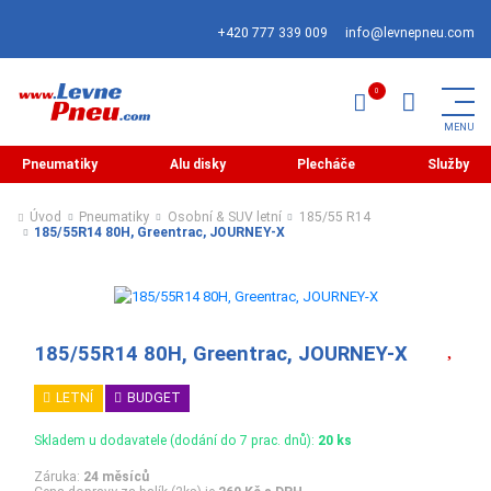
+420 777 339 009
info@levnepneu.com
Pneumatiky
Alu disky
Plecháče
Služby
Úvod
Pneumatiky
Osobní & SUV letní
185/55 R14
185/55R14 80H, Greentrac, JOURNEY-X
185/55R14 80H, Greentrac, JOURNEY-X
LETNÍ
BUDGET
Skladem u dodavatele (dodání do 7 prac. dnů):
20 ks
Záruka:
24 měsíců