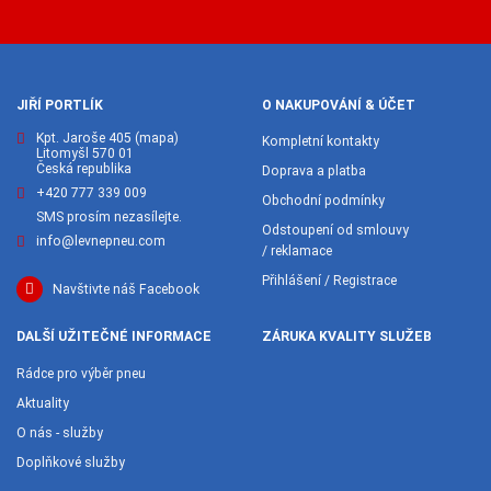
JIŘÍ PORTLÍK
O NAKUPOVÁNÍ & ÚČET
Kpt. Jaroše 405
(mapa)
Kompletní kontakty
Litomyšl 570 01
Česká republika
Doprava a platba
+420 777 339 009
Obchodní podmínky
SMS prosím nezasílejte.
Odstoupení od smlouvy
info@levnepneu.com
/ reklamace
Přihlášení / Registrace
Navštivte náš Facebook
DALŠÍ UŽITEČNÉ INFORMACE
ZÁRUKA KVALITY SLUŽEB
Rádce pro výběr pneu
Aktuality
O nás - služby
Doplňkové služby