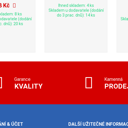
8 Kč
Ihned skladem: 4 ks
Skladem u dodavatele (dodání
kladem: 8 ks
do 3 prac. dnů): 14 ks
odavatele (dodání
Skl
c. dnů): 20 ks
Garance
Kamenná
KVALITY
PRODE
NÍ & ÚČET
DALŠÍ UŽITEČNÉ INFORMA