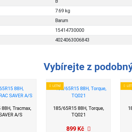
B
7.69 kg
Barum
15414730000
4024063006843
Vybírejte z podobn
LETNÍ
LET
 88H, Tracmax,
185/65R15 88H, Torque,
1
SAVER A/S
TQ021
899 Kč