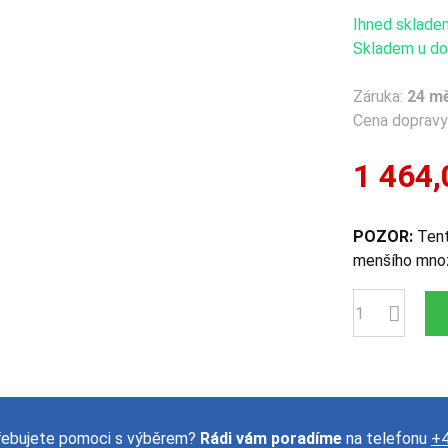
Ihned sklade
Skladem u dod
Záruka:
24 m
Cena dopravy 
1 464,
POZOR:
Tent
menšího množ
Počet
řebujete pomoci s výběrem?
Rádi vám poradíme
na telefonu
+4