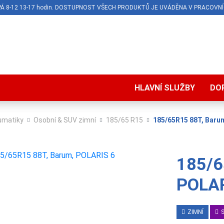
O-PÁ 8-12 13-17 hodin. DOSTUPNOST VŠECH PRODUKTŮ JE UVÁDĚNA V PRACOVNÍ
HLAVNÍ SLUŽBY
DO
umatiky
Osobní & SUV zimní
185/65 R15
185/65R15 88T, Baru
185/6
POLAR
ZIMNÍ