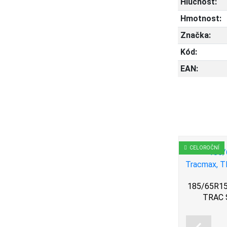
Hlučnost:
Hmotnost:
Značka:
Kód:
EAN:
ZIMNÍ
CELOROČNÍ
185/65R15
TRAC 
odyear,
185/65R15 92T, Cooper
NS G2
Tires, WEATHER MASTER
SA2 + (T)