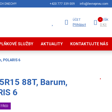
CH DNECH!!!
+420 777 339 009
info@levnepneu.com
ÚČET
KOŠÍK
Přihlásit
0 Kč
PLŇKOVÉ SLUŽBY
AKTUALITY
KONTAKTUJTE NÁS
m, POLARIS 6
5R15 88T, Barum,
IS 6
STŘED