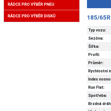
RÁDCE PRO VÝBĚR PNEU
RÁDCE PRO VÝBĚR DISKŮ
185/65R
Typ vozu:
Sezóna:
Šířka:
Profil:
Průměr:
Rychlostní i
Index nosnos
Run Flat:
Spotřeba:
Brzdná dráh