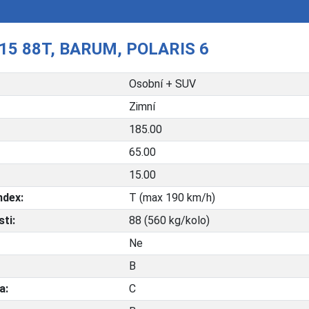
15 88T, BARUM, POLARIS 6
Osobní + SUV
Zimní
185.00
65.00
15.00
ndex:
T (max 190 km/h)
ti:
88 (560 kg/kolo)
Ne
B
a:
C