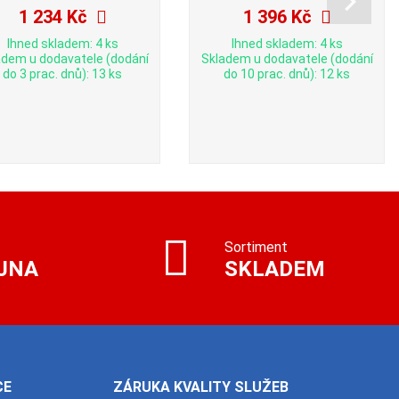
1 234 Kč
1 396 Kč
Ihned skladem: 4 ks
Ihned skladem: 4 ks
adem u dodavatele (dodání
Skladem u dodavatele (dodání
do 3 prac. dnů): 13 ks
do 10 prac. dnů): 12 ks
Sortiment
JNA
SKLADEM
CE
ZÁRUKA KVALITY SLUŽEB