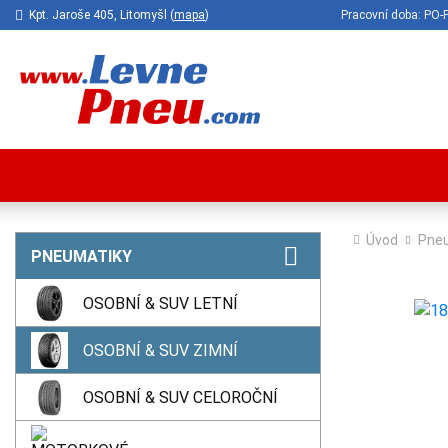
Kpt. Jaroše 405, Litomyšl (
mapa
)
Pracovní doba: P
Úvod
Pne
PNEUMATIKY
OSOBNÍ & SUV LETNÍ
OSOBNÍ & SUV ZIMNÍ
OSOBNÍ & SUV CELOROČNÍ