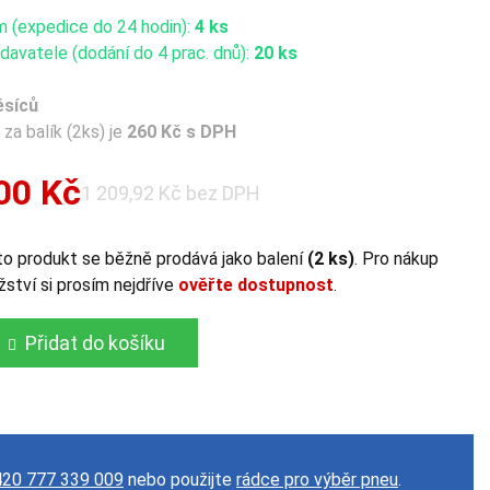
m (expedice do 24 hodin):
4 ks
avatele (dodání do 4 prac. dnů):
20 ks
ěsíců
za balík (2ks) je
260 Kč s DPH
00 Kč
1 209,92 Kč bez DPH
o produkt se běžně prodává jako balení
(2 ks)
. Pro nákup
ství si prosím nejdříve
ověřte dostupnost
.
Přidat do košíku
20 777 339 009
nebo použijte
rádce pro výběr pneu
.