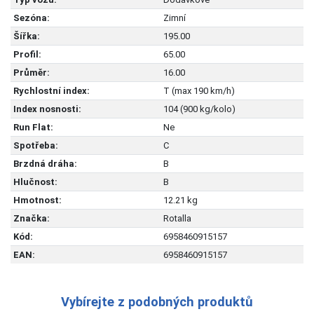
Sezóna:
Zimní
Šířka:
195.00
Profil:
65.00
Průměr:
16.00
Rychlostní index:
T (max 190 km/h)
Index nosnosti:
104 (900 kg/kolo)
Run Flat:
Ne
Spotřeba:
C
Brzdná dráha:
B
Hlučnost:
B
Hmotnost:
12.21 kg
Značka:
Rotalla
Kód:
6958460915157
EAN:
6958460915157
Vybírejte z podobných produktů