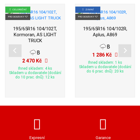
CELOROČNÍ
ZIMNÍ
PRO DODÁVKY "C"
PRO DODÁVKY "C"
195/65R16 104/102T,
195/65R16 104/102R,
Kormoran, AS LIGHT
Aplus, A869
TRUCK
1 286 Kč
2 470 Kč
Ihned skladem: 1 ks
Skladem u dodavatele (dodání
Ihned skladem: 4 ks
do 6 prac. dnů): 20 ks
Skladem u dodavatele (dodání
do 10 prac. dnů): 12 ks
Expresní
Garance