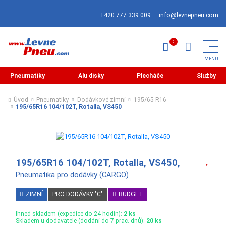
+420 777 339 009
info@levnepneu.com
Pneumatiky
Alu disky
Plecháče
Služby
Úvod
Pneumatiky
Dodávkové zimní
195/65 R16
195/65R16 104/102T, Rotalla, VS450
195/65R16 104/102T, Rotalla, VS450,
Pneumatika pro dodávky (CARGO)
ZIMNÍ
PRO DODÁVKY "C"
BUDGET
Ihned skladem (expedice do 24 hodin):
2 ks
Skladem u dodavatele (dodání do 7 prac. dnů):
20 ks