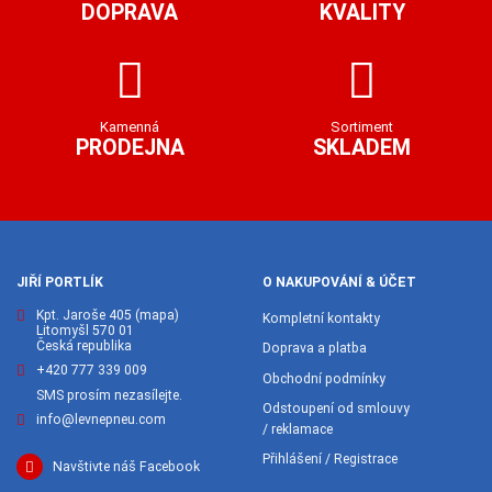
DOPRAVA
KVALITY
Kamenná
Sortiment
PRODEJNA
SKLADEM
JIŘÍ PORTLÍK
O NAKUPOVÁNÍ & ÚČET
Kpt. Jaroše 405
(mapa)
Kompletní kontakty
Litomyšl 570 01
Česká republika
Doprava a platba
+420 777 339 009
Obchodní podmínky
SMS prosím nezasílejte.
Odstoupení od smlouvy
info@levnepneu.com
/ reklamace
Přihlášení / Registrace
Navštivte náš Facebook