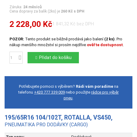
Záruka:
24 měsíců
Cena dopravy za balík (2ks) je
260 Kč s DPH
2 228,00 Kč
1 841,32 Kč bez DPH
POZOR:
Tento produkt se běžně prodává jako balení
(2 ks)
. Pro
nákup menšího množství si prosím nejdříve
ověřte dostupnost
.
Přidat do košíku
Počet
Potřebujete pomoci s výběrem?
Rádi vám poradíme
na
telefonu
+420 777 339 009
nebo použijte
rádce pro výběr
pneu
.
195/65R16 104/102T, ROTALLA, VS450,
PNEUMATIKA PRO DODÁVKY (CARGO)
Typ vozu:
Dodávkové