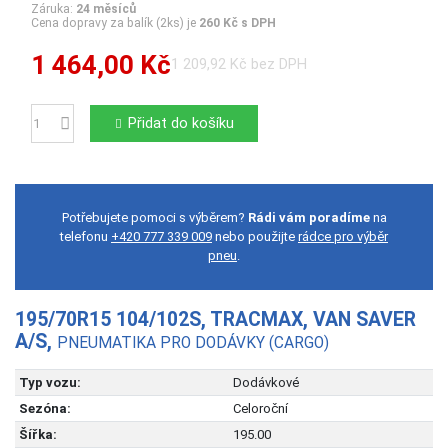
Záruka:
24 měsíců
Cena dopravy za balík (2ks) je
260 Kč s DPH
1 464,00 Kč
1 209,92 Kč bez DPH
Přidat do košíku
Počet
Potřebujete pomoci s výběrem?
Rádi vám poradíme
na
telefonu
+420 777 339 009
nebo použijte
rádce pro výběr
pneu
.
195/70R15 104/102S, TRACMAX, VAN SAVER
A/S,
PNEUMATIKA PRO DODÁVKY (CARGO)
Typ vozu:
Dodávkové
Sezóna:
Celoroční
Šířka:
195.00