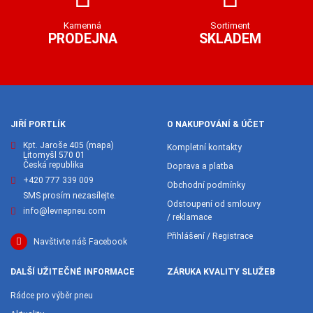
Kamenná
Sortiment
PRODEJNA
SKLADEM
JIŘÍ PORTLÍK
O NAKUPOVÁNÍ & ÚČET
Kpt. Jaroše 405
(mapa)
Kompletní kontakty
Litomyšl 570 01
Česká republika
Doprava a platba
+420 777 339 009
Obchodní podmínky
SMS prosím nezasílejte.
Odstoupení od smlouvy
info@levnepneu.com
/ reklamace
Přihlášení / Registrace
Navštivte náš Facebook
DALŠÍ UŽITEČNÉ INFORMACE
ZÁRUKA KVALITY SLUŽEB
Rádce pro výběr pneu