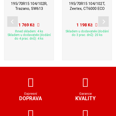
195/70R15 104/102R,
195/70R15 104/102T,
Trazano, SW613
Zeetex, CT6000 ECO
1 769 Kč
1 198 Kč
Ihned skladem: 4 ks
Skladem u dodavatele (dodání
Skladem u dodavatele (dodání
do 3 prac. dnů): 20 ks
do 4 prac. dnů): 4 ks
Expresní
Garance
DOPRAVA
KVALITY