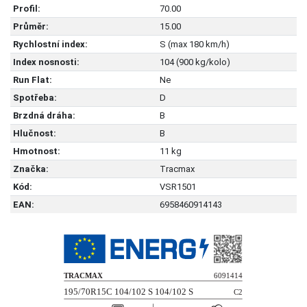
Profil:
70.00
Průměr:
15.00
Rychlostní index:
S (max 180 km/h)
Index nosnosti:
104 (900 kg/kolo)
Run Flat:
Ne
Spotřeba:
D
Brzdná dráha:
B
Hlučnost:
B
Hmotnost:
11 kg
Značka:
Tracmax
Kód:
VSR1501
EAN:
6958460914143