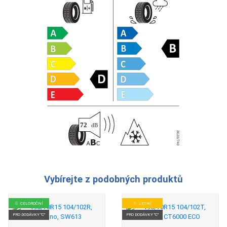
Vybírejte z podobných produktů
CELOROČNÍ
LETNÍ
PRO DODÁVKY "C"
PRO DODÁVKY "C"