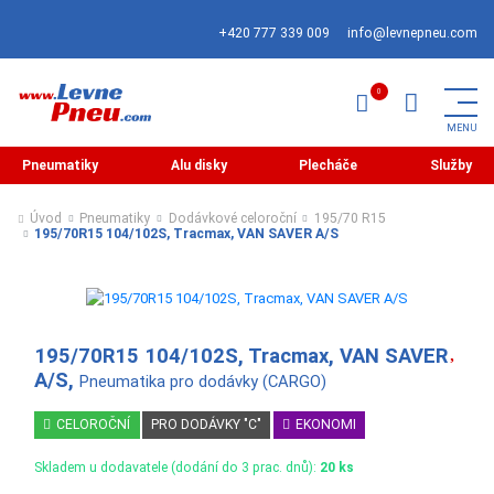
+420 777 339 009
info@levnepneu.com
Pneumatiky
Alu disky
Plecháče
Služby
Úvod
Pneumatiky
Dodávkové celoroční
195/70 R15
195/70R15 104/102S, Tracmax, VAN SAVER A/S
195/70R15 104/102S, Tracmax, VAN SAVER
A/S,
Pneumatika pro dodávky (CARGO)
CELOROČNÍ
PRO DODÁVKY "C"
EKONOMI
Skladem u dodavatele (dodání do 3 prac. dnů):
20 ks