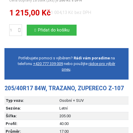
Cena dopravy za balík (2ks) je
260 Kč s DPH
1 215,00 Kč
1 004,13 Kč bez DPH
Přidat do košíku
Počet
Potřebujete pomoci s výběrem?
Rádi vám poradíme
na
telefonu
+420 777 339 009
nebo použijte
rádce pro výběr
pneu
.
205/40R17 84W, TRAZANO, ZUPERECO Z-107
Typ vozu:
Osobní + SUV
Sezóna:
Letní
Šířka:
205.00
Profil:
40.00
Průměr:
17.00