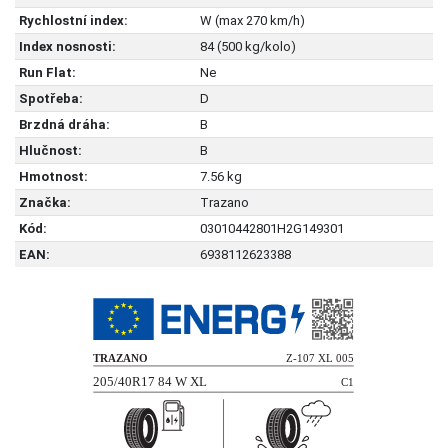
Rychlostní index:
W (max 270 km/h)
Index nosnosti:
84 (500 kg/kolo)
Run Flat:
Ne
Spotřeba:
D
Brzdná dráha:
B
Hlučnost:
B
Hmotnost:
7.56 kg
Značka:
Trazano
Kód:
03010442801H2G149301
EAN:
6938112623388