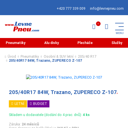
+420 777 339 009
info@levnepneu.com
Pneumatiky
Alu disky
Plecháče
Služby
Úvod
Pneumatiky
Osobní & SUV letní
205/40 R17
205/40R17 84W, Trazano, ZUPERECO Z-107
205/40R17 84W, Trazano, ZUPERECO Z-107
LETNÍ
BUDGET
Skladem u dodavatele (dodání do 4 prac. dnů):
4 ks
Záruka:
24 měsíců