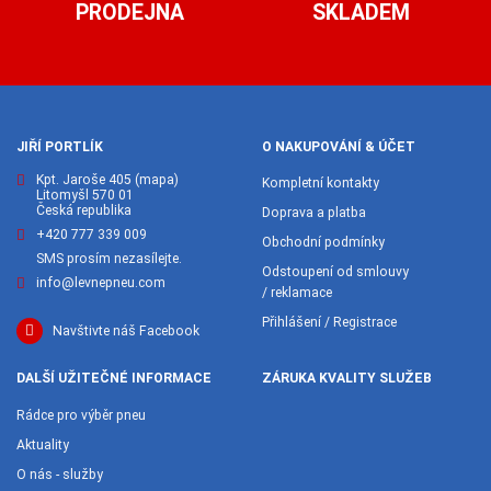
PRODEJNA
SKLADEM
JIŘÍ PORTLÍK
O NAKUPOVÁNÍ & ÚČET
Kpt. Jaroše 405
(mapa)
Kompletní kontakty
Litomyšl 570 01
Česká republika
Doprava a platba
+420 777 339 009
Obchodní podmínky
SMS prosím nezasílejte.
Odstoupení od smlouvy
info@levnepneu.com
/ reklamace
Přihlášení / Registrace
Navštivte náš Facebook
DALŠÍ UŽITEČNÉ INFORMACE
ZÁRUKA KVALITY SLUŽEB
Rádce pro výběr pneu
Aktuality
O nás - služby