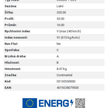
Sezóna:
Letní
Šířka:
205.00
Profil:
55.00
Průměr:
16.00
Rychlostní index:
V (max 240 km/h)
Index nosnosti:
91 (615 kg/kolo)
Run Flat:
Ne
Spotřeba:
C
Brzdná dráha:
A
Hlučnost:
B
Hmotnost:
8.47 kg
Značka:
Continental
Kód:
03130350000
EAN:
4019238079500