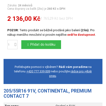
Záruka:
24 měsíců
Cena dopravy za balík (2ks) je
260 Kč s DPH
2 136,00 Kč
1 765,29 Kč bez DPH
POZOR:
Tento produkt se běžně prodává jako balení
(2 ks)
. Pro
nákup menšího množství si prosím nejdříve
ověřte dostupnost
.
Přidat do košíku
Počet
Potřebujete pomoci s výběrem?
Rádi vám poradíme
na
telefonu
+420 777 339 009
nebo použijte
rádce pro výběr
pneu
.
205/55R16 91V, CONTINENTAL, PREMIUM
CONTACT 7
Typ vozu:
Osobní + SUV