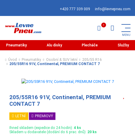
+420 777 339 009
info@levnepneu.com
Pneumatiky
Alu disky
Plecháče
Služby
Úvod
Pneumatiky
Osobní & SUV letní
205/55 R16
205/55R16 91V, Continental, PREMIUM CONTACT 7
205/55R16 91V, Continental, PREMIUM
CONTACT 7
LETNÍ
PREMIOVÝ
Ihned skladem (expedice do 24 hodin):
4 ks
Skladem u dodavatele (dodání do 6 prac. dnů):
20 ks