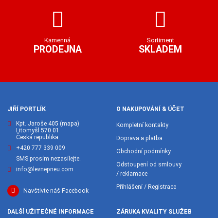
Kamenná
Sortiment
PRODEJNA
SKLADEM
JIŘÍ PORTLÍK
O NAKUPOVÁNÍ & ÚČET
Kpt. Jaroše 405
(mapa)
Kompletní kontakty
Litomyšl 570 01
Česká republika
Doprava a platba
+420 777 339 009
Obchodní podmínky
SMS prosím nezasílejte.
Odstoupení od smlouvy
info@levnepneu.com
/ reklamace
Přihlášení / Registrace
Navštivte náš Facebook
DALŠÍ UŽITEČNÉ INFORMACE
ZÁRUKA KVALITY SLUŽEB