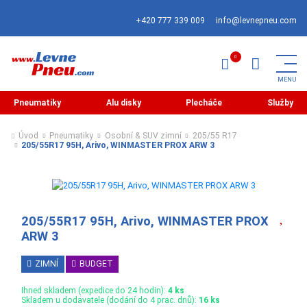
+420 777 339 009
info@levnepneu.com
Pneumatiky
Alu disky
Plecháče
Služby
Úvod
Pneumatiky
Osobní & SUV zimní
205/55 R17
205/55R17 95H, Arivo, WINMASTER PROX ARW 3
205/55R17 95H, Arivo, WINMASTER PROX
ARW 3
ZIMNÍ
BUDGET
Ihned skladem (expedice do 24 hodin):
4 ks
Skladem u dodavatele (dodání do 4 prac. dnů):
16 ks