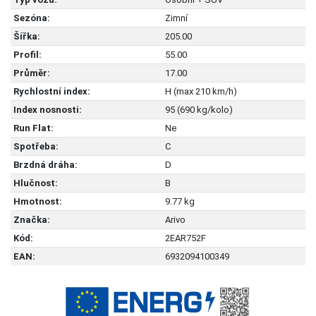
Sezóna:
Zimní
Šířka:
205.00
Profil:
55.00
Průměr:
17.00
Rychlostní index:
H (max 210 km/h)
Index nosnosti:
95 (690 kg/kolo)
Run Flat:
Ne
Spotřeba:
C
Brzdná dráha:
D
Hlučnost:
B
Hmotnost:
9.77 kg
Značka:
Arivo
Kód:
2EAR752F
EAN:
6932094100349