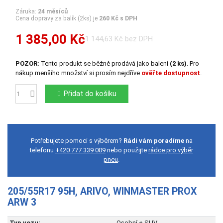
Záruka:
24 měsíců
Cena dopravy za balík (2ks) je
260 Kč s DPH
1 385,00 Kč
1 144,63 Kč bez DPH
POZOR:
Tento produkt se běžně prodává jako balení
(2 ks)
. Pro
nákup menšího množství si prosím nejdříve
ověřte dostupnost
.
Přidat do košíku
Počet
Potřebujete pomoci s výběrem?
Rádi vám poradíme
na
telefonu
+420 777 339 009
nebo použijte
rádce pro výběr
pneu
.
205/55R17 95H, ARIVO, WINMASTER PROX
ARW 3
Typ vozu:
Osobní + SUV