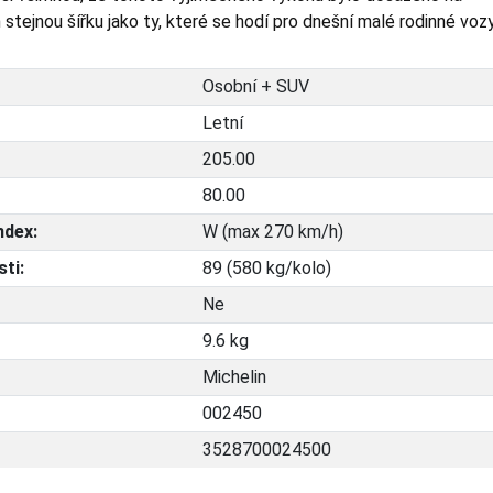
stejnou šířku jako ty, které se hodí pro dnešní malé rodinné vozy
Osobní + SUV
Letní
205.00
80.00
ndex:
W (max 270 km/h)
ti:
89 (580 kg/kolo)
Ne
9.6 kg
Michelin
002450
3528700024500