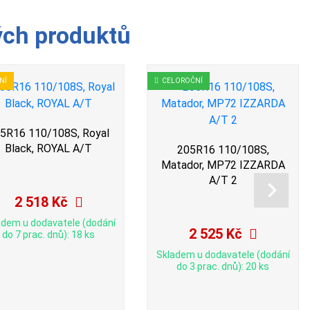
ých produktů
NÍ
CELOROČNÍ
5R16 110/108S, Royal
Black, ROYAL A/T
205R16 110/108S,
Matador, MP72 IZZARDA
A/T 2
2 518 Kč
adem u dodavatele (dodání
2 525 Kč
do 7 prac. dnů): 18 ks
Skladem u dodavatele (dodání
do 3 prac. dnů): 20 ks