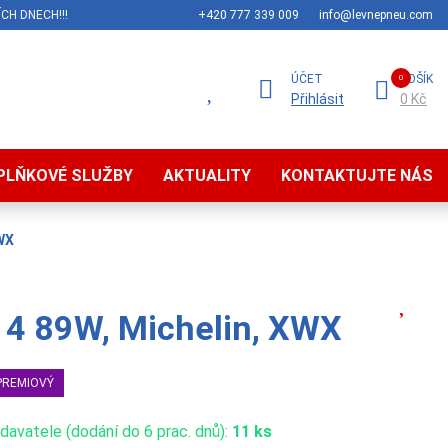
CH DNECH!!!
+420 777 339 009
info@levnepneu.com
ÚČET
KOŠÍK
Přihlásit
0 Kč
PLŇKOVÉ SLUŽBY
AKTUALITY
KONTAKTUJTE NÁS
WX
4 89W, Michelin, XWX
PREMIOVÝ
avatele (dodání do 6 prac. dnů):
11 ks