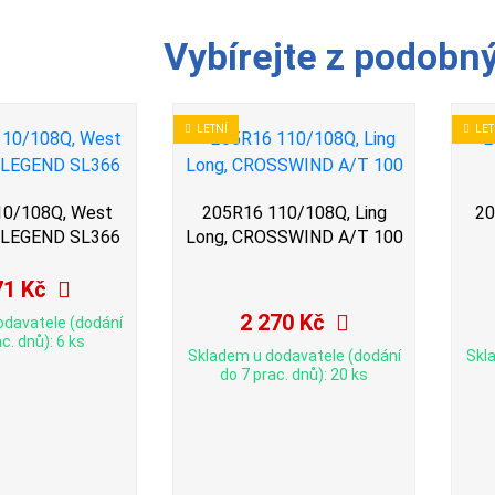
Vybírejte z podobn
LETNÍ
LET
10/108Q, West
205R16 110/108Q, Ling
20
 LEGEND SL366
Long, CROSSWIND A/T 100
71 Kč
2 270 Kč
odavatele (dodání
c. dnů): 6 ks
Skladem u dodavatele (dodání
Skl
do 7 prac. dnů): 20 ks