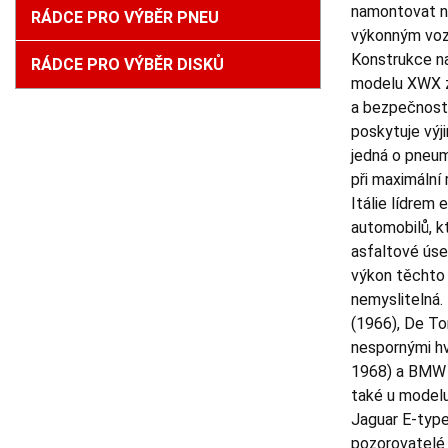
namontovat na
RÁDCE PRO VÝBĚR PNEU
výkonným vozi
Konstrukce na
RÁDCE PRO VÝBĚR DISKŮ
modelu XWX zaj
a bezpečnost.
poskytuje výj
jedná o pneum
při maximální
Itálie lídrem 
automobilů, k
asfaltové úse
výkon těchto „
nemyslitelná. 
(1966), De To
nespornými hv
1968) a BMW 3
také u modelu
Jaguar E-type
pozorovatelé 