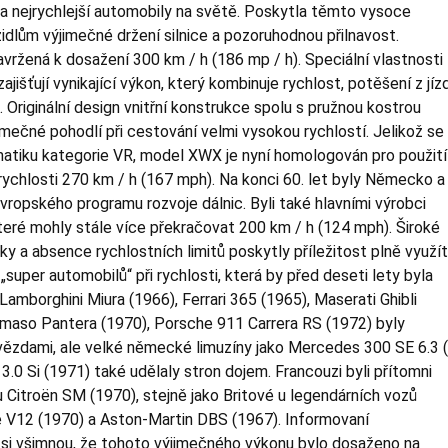
 nejrychlejší automobily na světě. Poskytla těmto vysoce
dlům výjimečné držení silnice a pozoruhodnou přilnavost.
vržená k dosažení 300 km / h (186 mp / h). Speciální vlastnosti
išťují vynikající výkon, který kombinuje rychlost, potěšení z jíz
 Originální design vnitřní konstrukce spolu s pružnou kostrou
imečné pohodlí při cestování velmi vysokou rychlostí. Jelikož se
atiku kategorie VR, model XWX je nyní homologován pro použití
 rychlosti 270 km / h (167 mph). Na konci 60. let byly Německo a
evropského programu rozvoje dálnic. Byli také hlavními výrobci
teré mohly stále více překračovat 200 km / h (124 mph). Široké
ky a absence rychlostních limitů poskytly příležitost plně využít
super automobilů“ při rychlosti, která by před deseti lety byla
Lamborghini Miura (1966), Ferrari 365 (1965), Maserati Ghibli
maso Pantera (1970), Porsche 911 Carrera RS (1972) byly
ězdami, ale velké německé limuzíny jako Mercedes 300 SE 6.3 (
.0 Si (1971) také udělaly stron dojem. Francouzi byli přítomni
 Citroën SM (1970), stejně jako Britové u legendárních vozů
 V12 (1970) a Aston-Martin DBS (1967). Informovaní
si všimnou, že tohoto výjimečného výkonu bylo dosaženo na