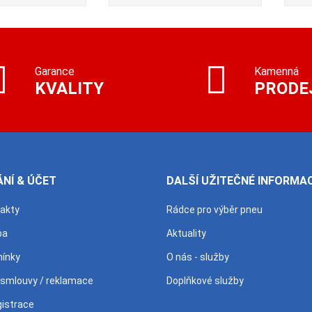
Garance
Kamenná
KVALITY
PRODE
NÍ & ÚČET
DALŠÍ UŽITEČNÉ INFORMA
takty
Rádce pro výběr pneu
ba
Aktuality
ínky
O nás - služby
 smlouvy / reklamace
Doplňkové služby
gistrace