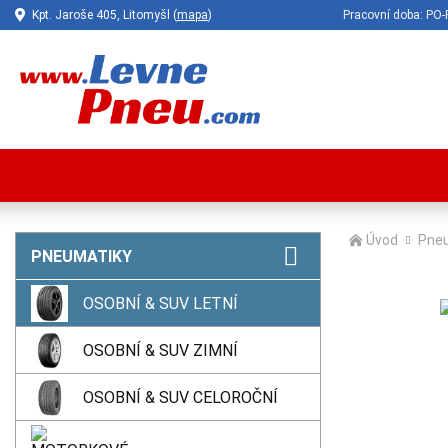
Kpt. Jaroše 405, Litomyšl (
mapa
)
Pracovní doba: P
Úvod
Pne
PNEUMATIKY
OSOBNÍ & SUV LETNÍ
OSOBNÍ & SUV ZIMNÍ
OSOBNÍ & SUV CELOROČNÍ