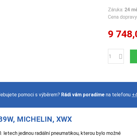
Záruka:
24 m
Cena dopravy 
9 748,
Počet
řebujete pomoci s výběrem?
Rádi vám poradíme
na telefonu
+4
89W, MICHELIN, XWX
. letech jedinou radiální pneumatikou, kterou bylo možné