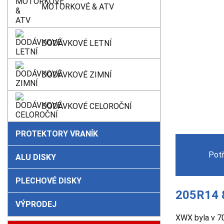
MOTORKOVÉ & ATV
DODÁVKOVÉ LETNÍ
DODÁVKOVÉ ZIMNÍ
DODÁVKOVÉ CELOROČNÍ
PROTEKTORY VRANÍK
Pot
ALU DISKY
PLECHOVÉ DISKY
205R14 
VÝPRODEJ
XWX byla v 70