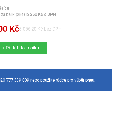
ěsíců
za balík (2ks) je
260 Kč s DPH
00 Kč
8 056,20 Kč bez DPH
Přidat do košíku
20 777 339 009
nebo použijte
rádce pro výběr pneu
.