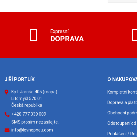
Expresní
DOPRAVA
JIŘÍ PORTLÍK
O NAKUPOVÁ
Kpt. Jaroše 405
(mapa)
Kompletní kon
Litomyšl 570 01
Doprava a plat
Česká republika
Obchodní podm
+420 777 339 009
SMS prosím nezasílejte.
Odstoupení od
info@levnepneu.com
Přihlášení / Re