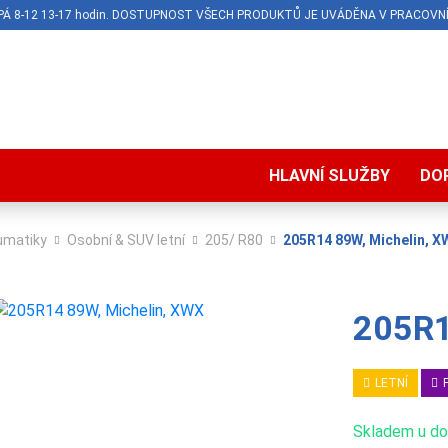
O-PÁ 8-12 13-17 hodin. DOSTUPNOST VŠECH PRODUKTŮ JE UVÁDĚNA V PRACOVNÍ
HLAVNÍ SLUŽBY
DO
umatiky
Osobní & SUV letní
205/ R80
205R14 89W, Michelin, X
205R1
LETNÍ
Skladem u dod