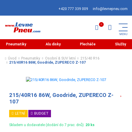
+420 777 339 009
info@levnepneu.com
Pneumatiky
Alu disky
Plecháče
Služby
Úvod
Pneumatiky
Osobní & SUV letní
215/40 R16
215/40R16 86W, Goodride, ZUPERECO Z-107
215/40R16 86W, Goodride, ZUPERECO Z-
107
LETNÍ
BUDGET
Skladem u dodavatele (dodání do 7 prac. dnů):
20 ks