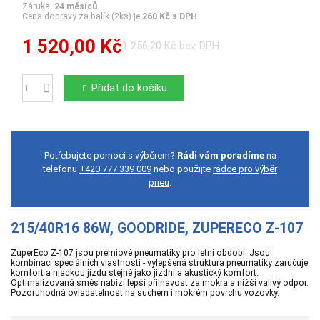
Záruka:
24 měsíců
Cena dopravy za balík (2ks) je
260 Kč s DPH
1 520,00 Kč
1 256,20 Kč bez DPH
Přidat do košíku
Počet
Potřebujete pomoci s výběrem?
Rádi vám poradíme
na
telefonu
+420 777 339 009
nebo použijte
rádce pro výběr
pneu
.
215/40R16 86W, GOODRIDE, ZUPERECO Z-107
ZuperEco Z-107 jsou prémiové pneumatiky pro letní období. Jsou
kombinací speciálních vlastností - vylepšená struktura pneumatiky zaručuje
komfort a hladkou jízdu stejně jako jízdní a akustický komfort.
Optimalizovaná směs nabízí lepší přilnavost za mokra a nižší valivý odpor.
Pozoruhodná ovladatelnost na suchém i mokrém povrchu vozovky.