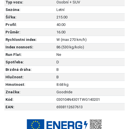
Typ vozu:
Osobní + SUV
Sezóna:
Letní
Šířka:
215.00
Profil:
40.00
Průměr:
16.00
Rychlostní index:
W (max 270 km/h)
Index nosnosti:
86 (530 kg/kolo)
Run Flat:
Ne
Spotřeba:
D
Brzdná dráha:
B
Hlučnost:
B
Hmotnost:
8.68 kg
Značka:
Goodride
Kód:
030104N4301TWG140201
EAN:
6938112637613