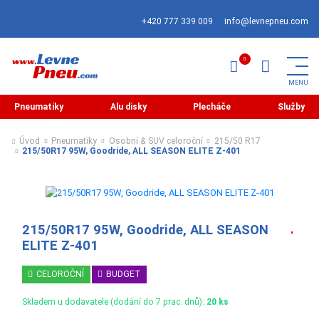
+420 777 339 009
info@levnepneu.com
Pneumatiky
Alu disky
Plecháče
Služby
Úvod
Pneumatiky
Osobní & SUV celoroční
215/50 R17
215/50R17 95W, Goodride, ALL SEASON ELITE Z-401
215/50R17 95W, Goodride, ALL SEASON
ELITE Z-401
CELOROČNÍ
BUDGET
Skladem u dodavatele (dodání do 7 prac. dnů):
20 ks