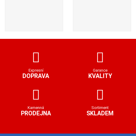
Expresní
Garance
DOPRAVA
KVALITY
Kamenná
Sortiment
PRODEJNA
SKLADEM