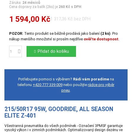
Záruka:
24 měsíců
Cena dopravy za balík (2ks) je
260 Kč s DPH
1 594,00 Kč
1 317,36 Kč bez DPH
POZOR:
Tento produkt se běžně prodává jako balení
(2 ks)
. Pro
nákup menšího množství si prosím nejdříve
ověřte dostupnost
.
Přidat do košíku
Počet
Potřebujete pomoci s výběrem?
Rádi vám poradíme
na
telefonu
+420 777 339 009
nebo použijte
rádce pro výběr
pneu
.
215/50R17 95W, GOODRIDE, ALL SEASON
ELITE Z-401
Všestranná pneumatika do všech podmínek - Označení 3PMSF garantuje
vysoký výkon i v zimních podmínkách. Optimalizovaný design dezénu ve