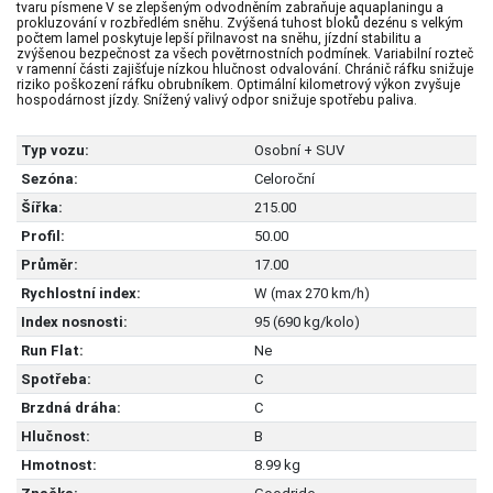
tvaru písmene V se zlepšeným odvodněním zabraňuje aquaplaningu a
prokluzování v rozbředlém sněhu. Zvýšená tuhost bloků dezénu s velkým
počtem lamel poskytuje lepší přilnavost na sněhu, jízdní stabilitu a
zvýšenou bezpečnost za všech povětrnostních podmínek. Variabilní rozteč
v ramenní části zajišťuje nízkou hlučnost odvalování. Chránič ráfku snižuje
riziko poškození ráfku obrubníkem. Optimální kilometrový výkon zvyšuje
hospodárnost jízdy. Snížený valivý odpor snižuje spotřebu paliva.
Typ vozu:
Osobní + SUV
Sezóna:
Celoroční
Šířka:
215.00
Profil:
50.00
Průměr:
17.00
Rychlostní index:
W (max 270 km/h)
Index nosnosti:
95 (690 kg/kolo)
Run Flat:
Ne
Spotřeba:
C
Brzdná dráha:
C
Hlučnost:
B
Hmotnost:
8.99 kg