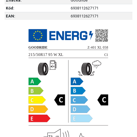
Značka:
Goodride
Kód:
6938112627171
EAN:
6938112627171