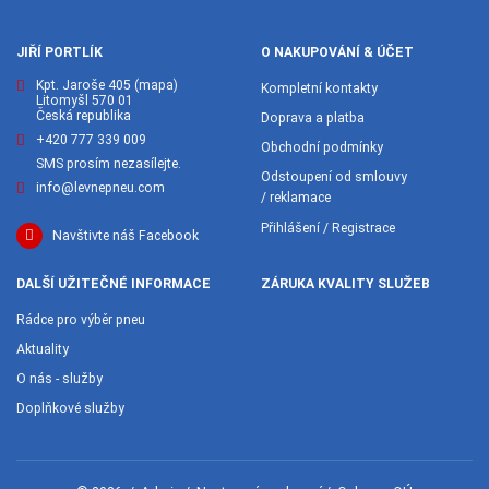
JIŘÍ PORTLÍK
O NAKUPOVÁNÍ & ÚČET
Kpt. Jaroše 405
(mapa)
Kompletní kontakty
Litomyšl 570 01
Česká republika
Doprava a platba
+420 777 339 009
Obchodní podmínky
SMS prosím nezasílejte.
Odstoupení od smlouvy
info@levnepneu.com
/ reklamace
Přihlášení / Registrace
Navštivte náš Facebook
DALŠÍ UŽITEČNÉ INFORMACE
ZÁRUKA KVALITY SLUŽEB
Rádce pro výběr pneu
Aktuality
O nás - služby
Doplňkové služby