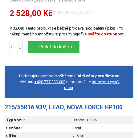
Cena dopravy za balík (2ks) je
260 Kč s DPH
2 528,00 Kč
2 089,26 Kč bez DPH
POZOR:
Tento produkt se běžně prodává jako balení
(2 ks)
. Pro
nákup menšího množství si prosím nejdříve
ověřte dostupnost
.
Přidat do košíku
Počet
Potřebujete pomoci s výběrem?
Rádi vám poradíme
na
telefonu
+420 777 339 009
nebo použijte
rádce pro výběr
pneu
.
215/55R16 93V, LEAO, NOVA FORCE HP100
Typ vozu:
Osobní + SUV
Sezóna:
Letní
Šířka:
215.00