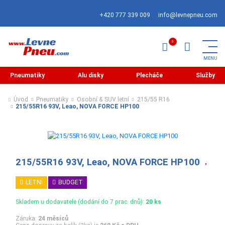
+420 777 339 009
info@levnepneu.com
Pneumatiky
Alu disky
Plecháče
Služby
Úvod
Pneumatiky
Osobní & SUV letní
215/55 R16
215/55R16 93V, Leao, NOVA FORCE HP100
215/55R16 93V, Leao, NOVA FORCE HP100
LETNÍ
BUDGET
Skladem u dodavatele (dodání do 7 prac. dnů):
20 ks
Záruka:
24 měsíců