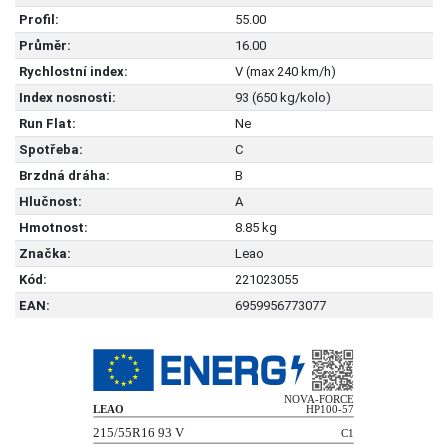
Profil:
55.00
Průměr:
16.00
Rychlostní index:
V (max 240 km/h)
Index nosnosti:
93 (650 kg/kolo)
Run Flat:
Ne
Spotřeba:
C
Brzdná dráha:
B
Hlučnost:
A
Hmotnost:
8.85 kg
Značka:
Leao
Kód:
221023055
EAN:
6959956773077