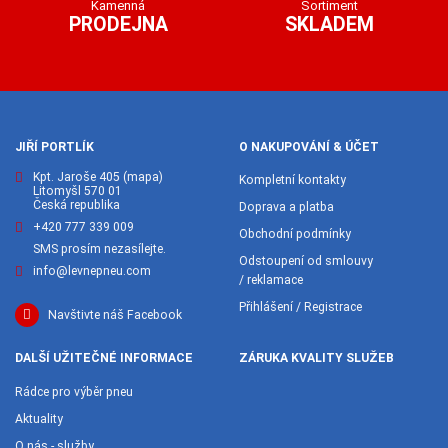
Kamenná
Sortiment
PRODEJNA
SKLADEM
JIŘÍ PORTLÍK
O NAKUPOVÁNÍ & ÚČET
Kpt. Jaroše 405
(mapa)
Kompletní kontakty
Litomyšl 570 01
Česká republika
Doprava a platba
+420 777 339 009
Obchodní podmínky
SMS prosím nezasílejte.
Odstoupení od smlouvy
info@levnepneu.com
/ reklamace
Přihlášení / Registrace
Navštivte náš Facebook
DALŠÍ UŽITEČNÉ INFORMACE
ZÁRUKA KVALITY SLUŽEB
Rádce pro výběr pneu
Aktuality
O nás - služby