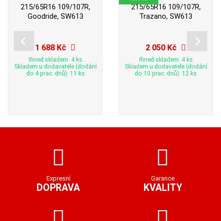
215/65R16 109/107R,
215/65R16 109/107R,
Goodride, SW613
Trazano, SW613
1 688 Kč
2 050 Kč
Ihned skladem: 4 ks
Ihned skladem: 4 ks
Skladem u dodavatele (dodání
Skladem u dodavatele (dodání
do 4 prac. dnů): 11 ks
do 10 prac. dnů): 12 ks
Expresní
Garance
DOPRAVA
KVALITY