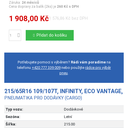
Záruka:
24 měsíců
Cena dopravy za balík (2ks) je
260 Kč s DPH
1 908,00 Kč
1 576,86 Kč bez DPH
Přidat do košíku
Počet
Potřebujete pomoci s výběrem?
Rádi vám poradíme
na
telefonu
+420 777 339 009
nebo použijte
rádce pro výběr
pneu
.
215/65R16 109/107T, INFINITY, ECO VANTAGE,
PNEUMATIKA PRO DODÁVKY (CARGO)
Typ vozu:
Dodávkové
Sezóna:
Letní
Šířka:
215.00