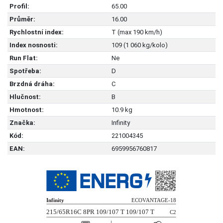
Profil:
65.00
Průměr:
16.00
Rychlostní index:
T (max 190 km/h)
Index nosnosti:
109 (1 060 kg/kolo)
Run Flat:
Ne
Spotřeba:
D
Brzdná dráha:
C
Hlučnost:
B
Hmotnost:
10.9 kg
Značka:
Infinity
Kód:
221004345
EAN:
6959956760817