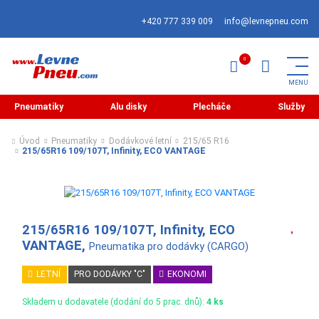
+420 777 339 009
info@levnepneu.com
Pneumatiky
Alu disky
Plecháče
Služby
Úvod
Pneumatiky
Dodávkové letní
215/65 R16
215/65R16 109/107T, Infinity, ECO VANTAGE
215/65R16 109/107T, Infinity, ECO
VANTAGE,
Pneumatika pro dodávky (CARGO)
LETNÍ
PRO DODÁVKY "C"
EKONOMI
Skladem u dodavatele (dodání do 5 prac. dnů):
4 ks