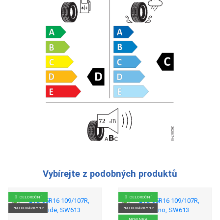
Vybírejte z podobných produktů
CELOROČNÍ
CELOROČNÍ
PRO DODÁVKY "C"
PRO DODÁVKY "C"
NOVINKA