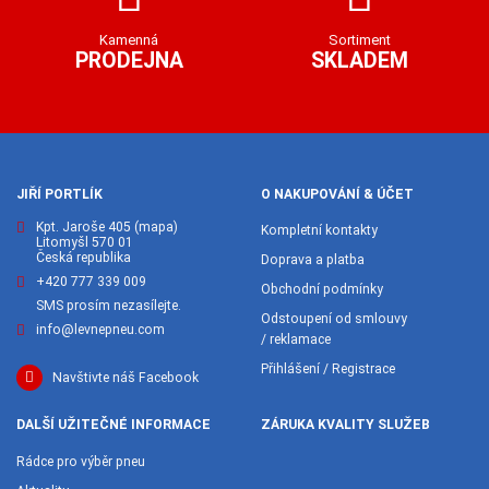
Kamenná
Sortiment
PRODEJNA
SKLADEM
JIŘÍ PORTLÍK
O NAKUPOVÁNÍ & ÚČET
Kpt. Jaroše 405
(mapa)
Kompletní kontakty
Litomyšl 570 01
Česká republika
Doprava a platba
+420 777 339 009
Obchodní podmínky
SMS prosím nezasílejte.
Odstoupení od smlouvy
info@levnepneu.com
/ reklamace
Přihlášení / Registrace
Navštivte náš Facebook
DALŠÍ UŽITEČNÉ INFORMACE
ZÁRUKA KVALITY SLUŽEB
Rádce pro výběr pneu