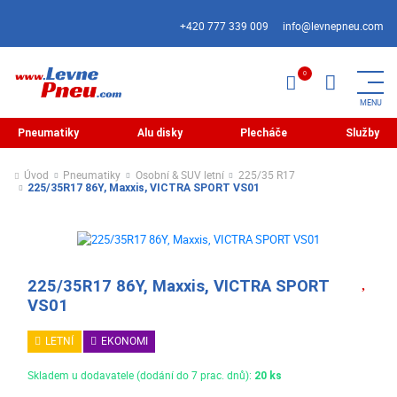
+420 777 339 009
info@levnepneu.com
Pneumatiky
Alu disky
Plecháče
Služby
Úvod
Pneumatiky
Osobní & SUV letní
225/35 R17
225/35R17 86Y, Maxxis, VICTRA SPORT VS01
225/35R17 86Y, Maxxis, VICTRA SPORT
VS01
LETNÍ
EKONOMI
Skladem u dodavatele (dodání do 7 prac. dnů):
20 ks