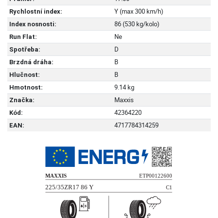
Y (max 300 km/h)
Rychlostní index:
86 (530 kg/kolo)
Index nosnosti:
Ne
Run Flat:
D
Spotřeba:
B
Brzdná dráha:
B
Hlučnost:
9.14 kg
Hmotnost:
Maxxis
Značka:
42364220
Kód:
4717784314259
EAN: