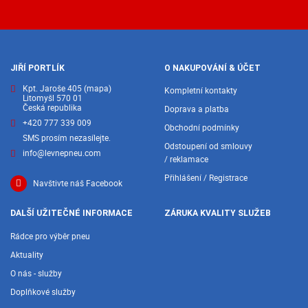
JIŘÍ PORTLÍK
O NAKUPOVÁNÍ & ÚČET
Kpt. Jaroše 405
(mapa)
Kompletní kontakty
Litomyšl 570 01
Česká republika
Doprava a platba
+420 777 339 009
Obchodní podmínky
SMS prosím nezasílejte.
Odstoupení od smlouvy
info@levnepneu.com
/ reklamace
Přihlášení / Registrace
Navštivte náš Facebook
DALŠÍ UŽITEČNÉ INFORMACE
ZÁRUKA KVALITY SLUŽEB
Rádce pro výběr pneu
Aktuality
O nás - služby
Doplňkové služby