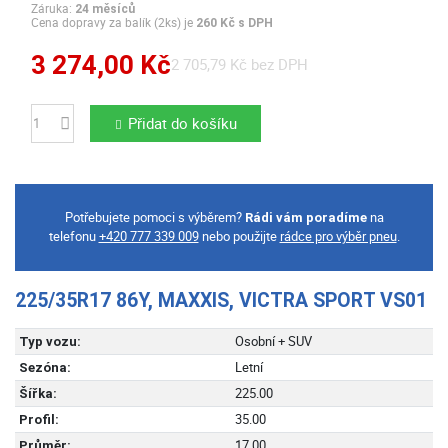
Záruka:
24 měsíců
Cena dopravy za balík (2ks) je
260 Kč s DPH
3 274,00 Kč
2 705,79 Kč bez DPH
Přidat do košíku
Počet
Potřebujete pomoci s výběrem?
na
Rádi vám poradíme
telefonu
+420 777 339 009
nebo použijte
rádce pro výběr pneu
.
225/35R17 86Y, MAXXIS, VICTRA SPORT VS01
Osobní + SUV
Typ vozu:
Letní
Sezóna:
225.00
Šířka:
35.00
Profil:
17.00
Průměr: