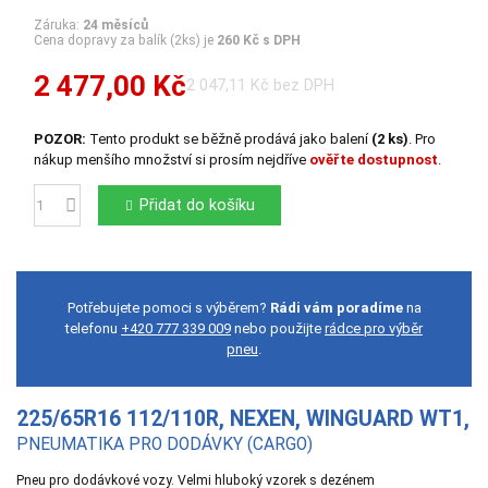
Záruka:
24 měsíců
Cena dopravy za balík (2ks) je
260 Kč s DPH
2 477,00 Kč
2 047,11 Kč bez DPH
POZOR:
Tento produkt se běžně prodává jako balení
(2 ks)
. Pro
nákup menšího množství si prosím nejdříve
ověřte dostupnost
.
Přidat do košíku
Počet
Potřebujete pomoci s výběrem?
Rádi vám poradíme
na
telefonu
+420 777 339 009
nebo použijte
rádce pro výběr
pneu
.
225/65R16 112/110R, NEXEN, WINGUARD WT1,
PNEUMATIKA PRO DODÁVKY (CARGO)
Pneu pro dodávkové vozy. Velmi hluboký vzorek s dezénem