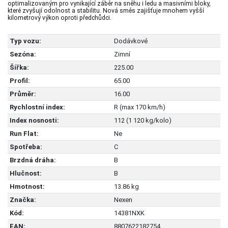
optimalizovaným pro vynikající záběr na sněhu i ledu a masivními bloky,
které zvyšují odolnost a stabilitu. Nová směs zajišťuje mnohem vyšší
kilometrový výkon oproti předchůdci.
Typ vozu:
Dodávkové
Sezóna:
Zimní
Šířka:
225.00
Profil:
65.00
Průměr:
16.00
Rychlostní index:
R (max 170 km/h)
Index nosnosti:
112 (1 120 kg/kolo)
Run Flat:
Ne
Spotřeba:
C
Brzdná dráha:
B
Hlučnost:
B
Hmotnost:
13.86 kg
Značka:
Nexen
Kód:
14381NXK
EAN:
8807622182754