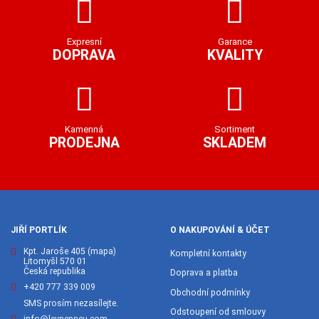
Expresní
Garance
DOPRAVA
KVALITY
Kamenná
Sortiment
PRODEJNA
SKLADEM
JIŘÍ PORTLÍK
O NAKUPOVÁNÍ & ÚČET
Kpt. Jaroše 405
(mapa)
Kompletní kontakty
Litomyšl 570 01
Česká republika
Doprava a platba
+420 777 339 009
Obchodní podmínky
SMS prosím nezasílejte.
Odstoupení od smlouvy
info@levnepneu.com