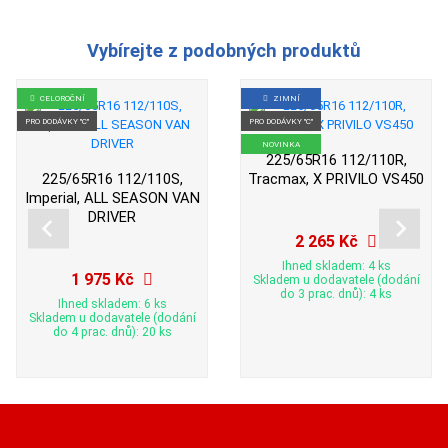
Vybírejte z podobných produktů
CELOROČNÍ
ZIMNÍ
PRO DODÁVKY "C"
PRO DODÁVKY "C"
NOVINKA
225/65R16 112/110R,
225/65R16 112/110S,
Tracmax, X PRIVILO VS450
Imperial, ALL SEASON VAN
DRIVER
2 265 Kč
Ihned skladem: 4 ks
1 975 Kč
Skladem u dodavatele (dodání
do 3 prac. dnů): 4 ks
Ihned skladem: 6 ks
Skladem u dodavatele (dodání
do 4 prac. dnů): 20 ks