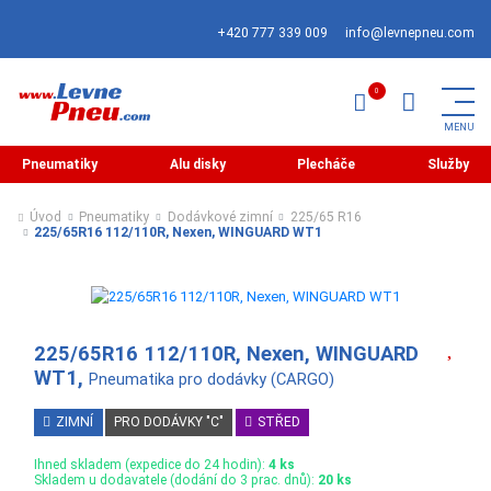
+420 777 339 009
info@levnepneu.com
Pneumatiky
Alu disky
Plecháče
Služby
Úvod
Pneumatiky
Dodávkové zimní
225/65 R16
225/65R16 112/110R, Nexen, WINGUARD WT1
225/65R16 112/110R, Nexen, WINGUARD
WT1,
Pneumatika pro dodávky (CARGO)
ZIMNÍ
PRO DODÁVKY "C"
STŘED
Ihned skladem (expedice do 24 hodin):
4 ks
Skladem u dodavatele (dodání do 3 prac. dnů):
20 ks