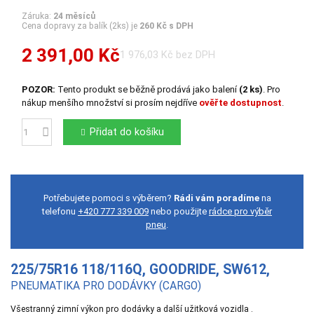
Záruka:
24 měsíců
Cena dopravy za balík (2ks) je
260 Kč s DPH
2 391,00 Kč
1 976,03 Kč bez DPH
POZOR:
Tento produkt se běžně prodává jako balení
(2 ks)
. Pro
nákup menšího množství si prosím nejdříve
ověřte dostupnost
.
Přidat do košíku
Počet
Potřebujete pomoci s výběrem?
Rádi vám poradíme
na
telefonu
+420 777 339 009
nebo použijte
rádce pro výběr
pneu
.
225/75R16 118/116Q, GOODRIDE, SW612,
PNEUMATIKA PRO DODÁVKY (CARGO)
Všestranný zimní výkon pro dodávky a další užitková vozidla .