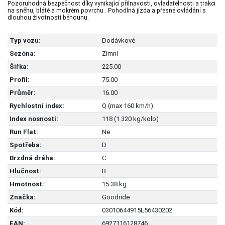
Pozoruhodná bezpečnost díky vynikající přilnavosti, ovladatelnosti a trakci
na sněhu, blátě a mokrém povrchu . Pohodlná jízda a přesné ovládání s
dlouhou životností běhounu.
Typ vozu:
Dodávkové
Sezóna:
Zimní
Šířka:
225.00
Profil:
75.00
Průměr:
16.00
Rychlostní index:
Q (max 160 km/h)
Index nosnosti:
118 (1 320 kg/kolo)
Run Flat:
Ne
Spotřeba:
D
Brzdná dráha:
C
Hlučnost:
B
Hmotnost:
15.38 kg
Značka:
Goodride
Kód:
03010644915L56430202
EAN:
6927116128746