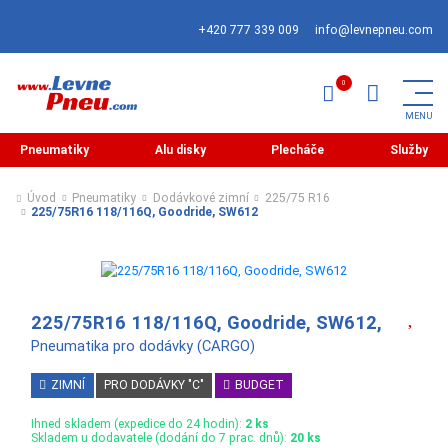
+420 777 339 009
info@levnepneu.com
Pneumatiky
Alu disky
Plecháče
Služby
Úvod
Pneumatiky
Dodávkové zimní
225/75 R16
225/75R16 118/116Q, Goodride, SW612
225/75R16 118/116Q, Goodride, SW612,
Pneumatika pro dodávky (CARGO)
ZIMNÍ
PRO DODÁVKY "C"
BUDGET
Ihned skladem (expedice do 24 hodin):
2 ks
Skladem u dodavatele (dodání do 7 prac. dnů):
20 ks