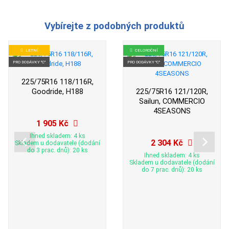
Vybírejte z podobných produktů
LETNÍ
CELOROČNÍ
PRO DODÁVKY "C"
PRO DODÁVKY "C"
225/75R16 118/116R,
Goodride, H188
225/75R16 121/120R,
Sailun, COMMERCIO
4SEASONS
1 905 Kč
Ihned skladem: 4 ks
2 304 Kč
Skladem u dodavatele (dodání
do 3 prac. dnů): 20 ks
Ihned skladem: 4 ks
Skladem u dodavatele (dodání
do 7 prac. dnů): 20 ks