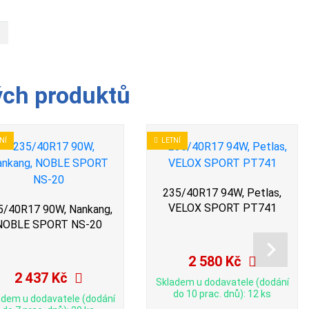
ých produktů
NÍ
LETNÍ
235/40R17 94W, Petlas,
VELOX SPORT PT741
5/40R17 90W, Nankang,
NOBLE SPORT NS-20
2 580 Kč
2 437 Kč
Skladem u dodavatele (dodání
do 10 prac. dnů): 12 ks
adem u dodavatele (dodání