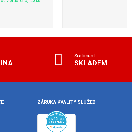
do 7 prac. dnů): 20 ks
Sortiment
JNA
SKLADEM
CE
ZÁRUKA KVALITY SLUŽEB