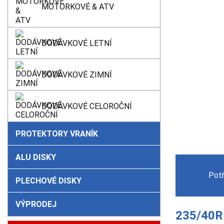
MOTORKOVÉ & ATV
DODÁVKOVÉ LETNÍ
DODÁVKOVÉ ZIMNÍ
DODÁVKOVÉ CELOROČNÍ
PROTEKTORY VRANÍK
ALU DISKY
Pot
PLECHOVÉ DISKY
VÝPRODEJ
235/40R