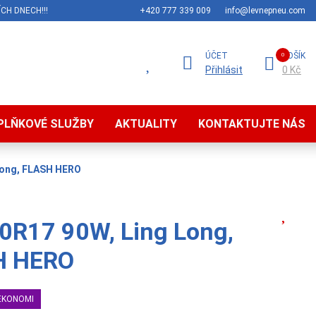
CH DNECH!!!
+420 777 339 009
info@levnepneu.com
ÚČET
KOŠÍK
Přihlásit
0 Kč
PLŇKOVÉ SLUŽBY
AKTUALITY
KONTAKTUJTE NÁS
Long, FLASH HERO
0R17 90W, Ling Long,
H HERO
EKONOMI