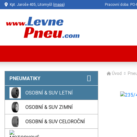
Kpt. Jaroše 405, Litomyšl (
mapa
)
Pracovní doba: P
Úvod
Pne
PNEUMATIKY
OSOBNÍ & SUV LETNÍ
OSOBNÍ & SUV ZIMNÍ
OSOBNÍ & SUV CELOROČNÍ