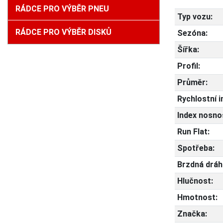
RÁDCE PRO VÝBĚR PNEU
Typ vozu:
RÁDCE PRO VÝBĚR DISKŮ
Sezóna:
Šířka:
Profil:
Průměr:
Rychlostní i
Index nosnos
Run Flat:
Spotřeba:
Brzdná dráh
Hlučnost:
Hmotnost:
Značka: