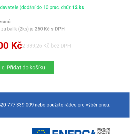
avatele (dodání do 10 prac. dnů):
12 ks
ěsíců
za balík (2ks) je
260 Kč s DPH
00 Kč
2 389,26 Kč bez DPH
Přidat do košíku
20 777 339 009
nebo použijte
rádce pro výběr pneu
.