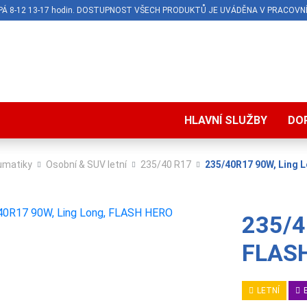
O-PÁ 8-12 13-17 hodin. DOSTUPNOST VŠECH PRODUKTŮ JE UVÁDĚNA V PRACOVNÍ
HLAVNÍ SLUŽBY
DO
umatiky
Osobní & SUV letní
235/40 R17
235/40R17 90W, Ling 
235/4
FLAS
LETNÍ