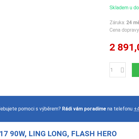
Skladem u dod
Záruka:
24 m
Cena dopravy 
2 891,
Počet
řebujete pomoci s výběrem?
Rádi vám poradíme
na telefonu
+4
17 90W, LING LONG, FLASH HERO