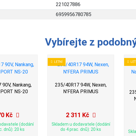
221027886
6959956780785
Vybírejte z podobn
LETNÍ
LET
 90V, Nankang,
235/40R17 94W, Nexen,
SPORT NS-20
N'FERA PRIMUS
23
70 Kč
2 311 Kč
odavatele (dodání
Skladem u dodavatele (dodání
c. dnů): 20 ks
do 4 prac. dnů): 20 ks
Skl