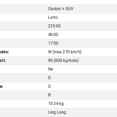
Osobní + SUV
Letní
235.00
40.00
17.00
ndex:
W (max 270 km/h)
ti:
90 (600 kg/kolo)
Ne
D
a:
D
B
10.34 kg
Ling Long