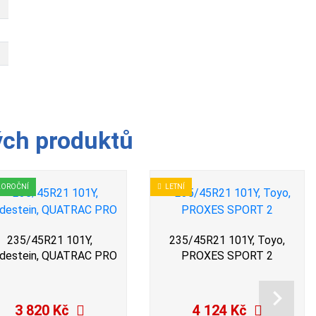
ých produktů
LOROČNÍ
LETNÍ
235/45R21 101Y,
235/45R21 101Y, Toyo,
destein, QUATRAC PRO
PROXES SPORT 2
3 820 Kč
4 124 Kč