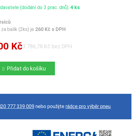
avatele (dodání do 3 prac. dnů):
4 ks
ěsíců
za balík (2ks) je
260 Kč s DPH
00 Kč
3 786,78 Kč bez DPH
Přidat do košíku
20 777 339 009
nebo použijte
rádce pro výběr pneu
.