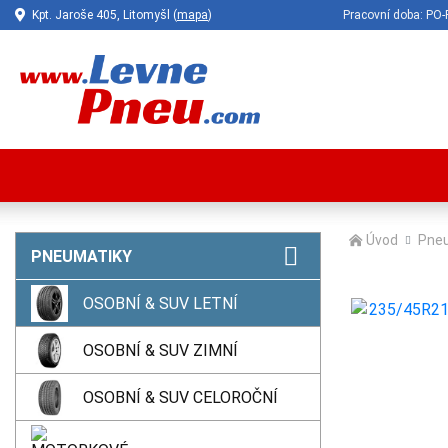
Kpt. Jaroše 405, Litomyšl (
mapa
)
Pracovní doba: P
Úvod
Pne
PNEUMATIKY
OSOBNÍ & SUV LETNÍ
OSOBNÍ & SUV ZIMNÍ
OSOBNÍ & SUV CELOROČNÍ