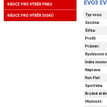
EVO3 EV
RÁDCE PRO VÝBĚR PNEU
Typ vozu:
RÁDCE PRO VÝBĚR DISKŮ
Sezóna:
Šířka:
Profil:
Průměr:
Rychlostní i
Index nosnos
Náprava:
Run Flat:
Spotřeba:
Brzdná dráh
Hlučnost: