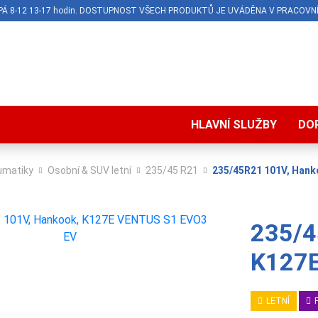
O-PÁ 8-12 13-17 hodin. DOSTUPNOST VŠECH PRODUKTŮ JE UVÁDĚNA V PRACOVNÍ
HLAVNÍ SLUŽBY
DO
umatiky
Osobní & SUV letní
235/45 R21
235/45R21 101V, Hank
235/4
K127E
LETNÍ