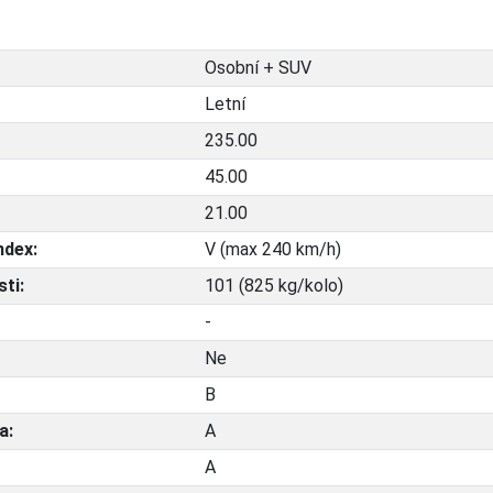
Osobní + SUV
Letní
235.00
45.00
21.00
ndex:
V (max 240 km/h)
ti:
101 (825 kg/kolo)
-
Ne
B
a:
A
A