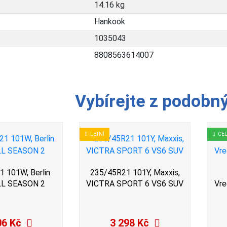
14.16 kg
Hankook
1035043
8808563614007
Vybírejte z podobn
LETNÍ
CE
 101W, Berlin
235/45R21 101Y, Maxxis,
ALL SEASON 2
VICTRA SPORT 6 VS6 SUV
Vre
06 Kč
3 298 Kč