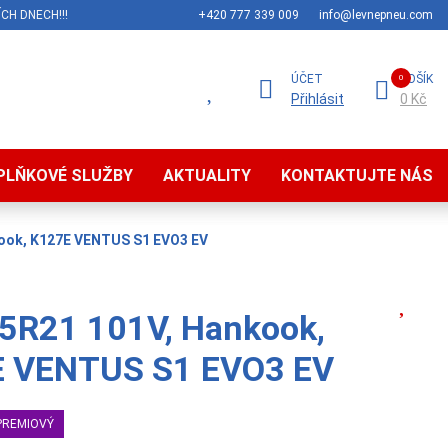
CH DNECH!!!
+420 777 339 009
info@levnepneu.com
ÚČET
KOŠÍK
Přihlásit
0 Kč
PLŇKOVÉ SLUŽBY
AKTUALITY
KONTAKTUJTE NÁS
ook, K127E VENTUS S1 EVO3 EV
5R21 101V, Hankook,
 VENTUS S1 EVO3 EV
PREMIOVÝ