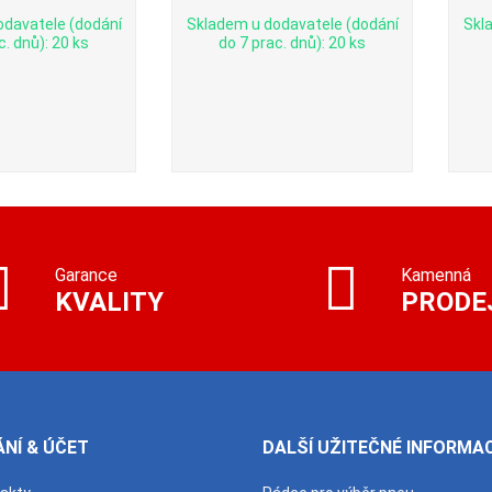
odavatele (dodání
Skladem u dodavatele (dodání
Skl
c. dnů): 20 ks
do 7 prac. dnů): 20 ks
Garance
Kamenná
KVALITY
PRODE
NÍ & ÚČET
DALŠÍ UŽITEČNÉ INFORMA