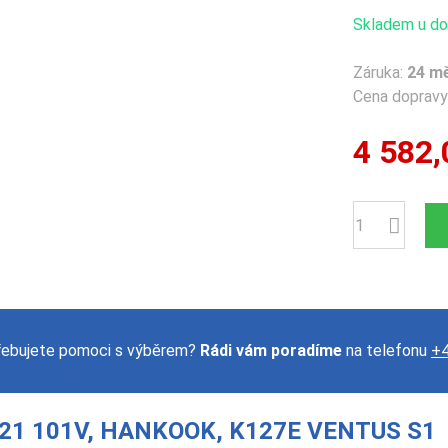
Skladem u dod
Záruka:
24 m
Cena dopravy 
4 582,
Počet
řebujete pomoci s výběrem?
Rádi vám poradíme
na telefonu
+4
21 101V, HANKOOK, K127E VENTUS S1