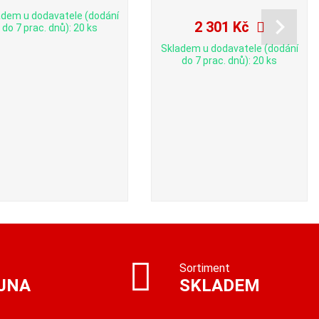
adem u dodavatele (dodání
2 301 Kč
do 7 prac. dnů): 20 ks
Skladem u dodavatele (dodání
do 7 prac. dnů): 20 ks
Sortiment
JNA
SKLADEM