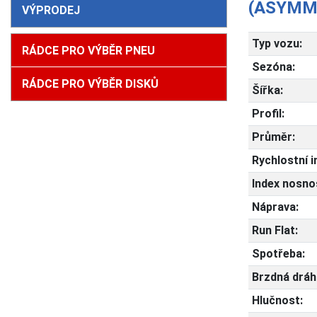
(ASYMM
VÝPRODEJ
Typ vozu:
RÁDCE PRO VÝBĚR PNEU
Sezóna:
RÁDCE PRO VÝBĚR DISKŮ
Šířka:
Profil:
Průměr:
Rychlostní i
Index nosnos
Náprava:
Run Flat:
Spotřeba:
Brzdná dráh
Hlučnost: