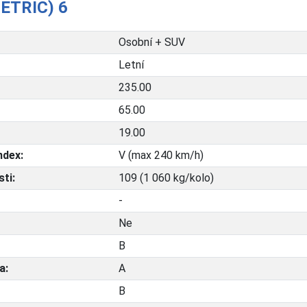
ETRIC) 6
Osobní + SUV
Letní
235.00
65.00
19.00
ndex:
V (max 240 km/h)
ti:
109 (1 060 kg/kolo)
-
Ne
B
a:
A
B