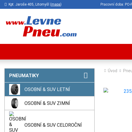
Kpt. Jaroše 405, Litomyšl (
mapa
)
Pracovní doba: P
Úvod
Pne
PNEUMATIKY
OSOBNÍ & SUV LETNÍ
OSOBNÍ & SUV ZIMNÍ
OSOBNÍ & SUV CELOROČNÍ