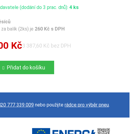
avatele (dodání do 3 prac. dnů):
4 ks
ěsíců
za balík (2ks) je
260 Kč s DPH
00 Kč
3 387,60 Kč bez DPH
Přidat do košíku
20 777 339 009
nebo použijte
rádce pro výběr pneu
.