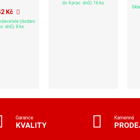
do 4 prac. dnů): 16 ks
Skl
42 Kč
odavatele (dodání
c. dnů): 8 ks
Garance
Kamenná
KVALITY
PRODE