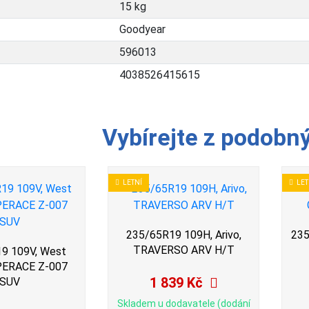
15 kg
Goodyear
596013
4038526415615
Vybírejte z podobn
LETNÍ
LET
235/65R19 109H, Arivo,
235
TRAVERSO ARV H/T
9 109V, West
PERACE Z-007
1 839 Kč
SUV
Skladem u dodavatele (dodání