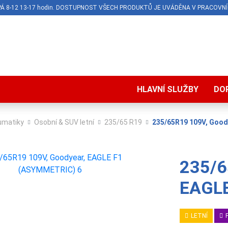
O-PÁ 8-12 13-17 hodin. DOSTUPNOST VŠECH PRODUKTŮ JE UVÁDĚNA V PRACOVNÍ
HLAVNÍ SLUŽBY
DO
umatiky
Osobní & SUV letní
235/65 R19
235/65R19 109V, Good
235/6
EAGLE
LETNÍ