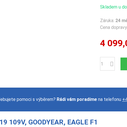
Skladem u dod
Záruka:
24 m
Cena dopravy 
4 099,
Počet
řebujete pomoci s výběrem?
Rádi vám poradíme
na telefonu
+4
19 109V, GOODYEAR, EAGLE F1