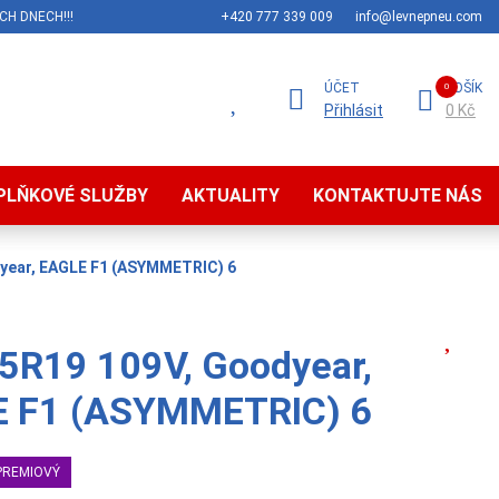
CH DNECH!!!
+420 777 339 009
info@levnepneu.com
ÚČET
KOŠÍK
Přihlásit
0 Kč
PLŇKOVÉ SLUŽBY
AKTUALITY
KONTAKTUJTE NÁS
year, EAGLE F1 (ASYMMETRIC) 6
5R19 109V, Goodyear,
 F1 (ASYMMETRIC) 6
PREMIOVÝ