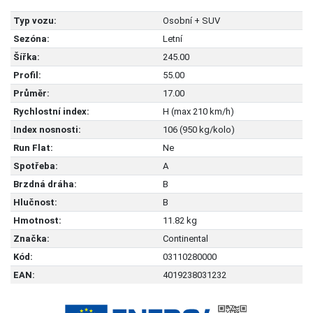
Typ vozu:
Osobní + SUV
Sezóna:
Letní
Šířka:
245.00
Profil:
55.00
Průměr:
17.00
Rychlostní index:
H (max 210 km/h)
Index nosnosti:
106 (950 kg/kolo)
Run Flat:
Ne
Spotřeba:
A
Brzdná dráha:
B
Hlučnost:
B
Hmotnost:
11.82 kg
Značka:
Continental
Kód:
03110280000
EAN:
4019238031232