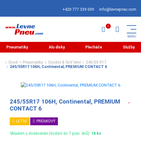
+420 777 339 009
info@levnepneu.com
Pneumatiky
Alu disky
Plecháče
Služby
Úvod
Pneumatiky
Osobní & SUV letní
245/55 R17
245/55R17 106H, Continental, PREMIUM CONTACT 6
245/55R17 106H, Continental, PREMIUM
CONTACT 6
LETNÍ
PREMIOVÝ
Skladem u dodavatele (dodání do 7 prac. dnů):
18 ks