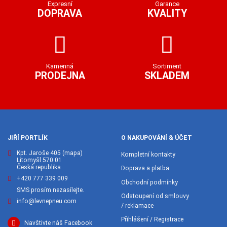
Expresní
Garance
DOPRAVA
KVALITY
Kamenná
Sortiment
PRODEJNA
SKLADEM
JIŘÍ PORTLÍK
O NAKUPOVÁNÍ & ÚČET
Kpt. Jaroše 405
(mapa)
Kompletní kontakty
Litomyšl 570 01
Česká republika
Doprava a platba
+420 777 339 009
Obchodní podmínky
SMS prosím nezasílejte.
Odstoupení od smlouvy
info@levnepneu.com
/ reklamace
Přihlášení / Registrace
Navštivte náš Facebook