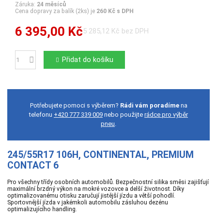
Záruka:
24 měsíců
Cena dopravy za balík (2ks) je
260 Kč s DPH
6 395,00 Kč
5 285,12 Kč bez DPH
Přidat do košíku
Počet
Potřebujete pomoci s výběrem?
Rádi vám poradíme
na
telefonu
+420 777 339 009
nebo použijte
rádce pro výběr
pneu
.
245/55R17 106H, CONTINENTAL, PREMIUM
CONTACT 6
Pro všechny třídy osobních automobilů. Bezpečnostní silika směsi zajišťují
maximální brzdný výkon na mokré vozovce a delší životnost. Díky
optimalizovanému otisku zaručují jistější jízdu a větší pohodlí.
Sportovnější jízda v jakémkoli automobilu zásluhou dezénu
optimalizujícího handling.