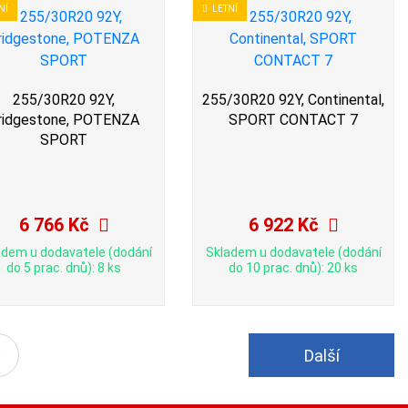
NÍ
LETNÍ
255/30R20 92Y,
255/30R20 92Y, Continental,
ridgestone, POTENZA
SPORT CONTACT 7
SPORT
6 766 Kč
6 922 Kč
adem u dodavatele (dodání
Skladem u dodavatele (dodání
do 5 prac. dnů): 8 ks
do 10 prac. dnů): 20 ks
Další
3
ní)