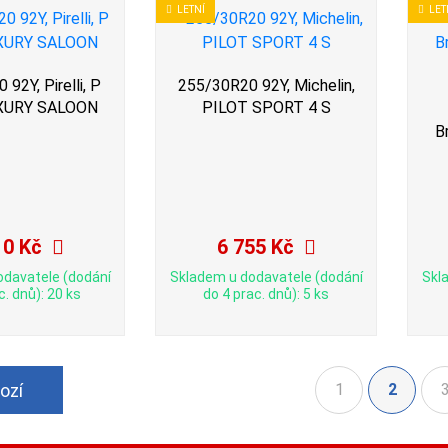
LETNÍ
LET
92Y, Pirelli, P
255/30R20 92Y, Michelin,
XURY SALOON
PILOT SPORT 4 S
B
10 Kč
6 755 Kč
odavatele (dodání
Skladem u dodavatele (dodání
Skl
c. dnů): 20 ks
do 4 prac. dnů): 5 ks
ozí
1
2
(aktuál