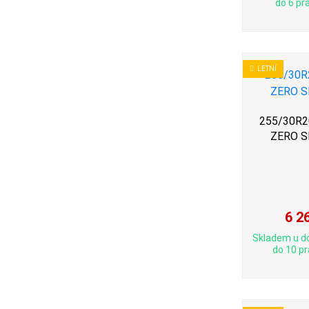
do 6 pra
LETNÍ
255/30R20 
ZERO S
6 2
Skladem u d
do 10 pr