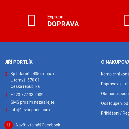
Expresní
DOPRAVA
JIŘÍ PORTLÍK
O NAKUPOVÁ
Kpt. Jaroše 405
(mapa)
Kompletní kon
Litomyšl 570 01
Doprava a plat
Česká republika
Obchodní podm
+420 777 339 009
SMS prosím nezasílejte.
Odstoupení od
info@levnepneu.com
Přihlášení / Re
Navštivte náš Facebook