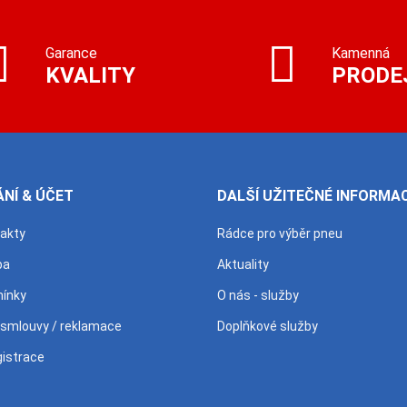
Garance
Kamenná
KVALITY
PRODE
NÍ & ÚČET
DALŠÍ UŽITEČNÉ INFORMA
takty
Rádce pro výběr pneu
ba
Aktuality
ínky
O nás - služby
 smlouvy / reklamace
Doplňkové služby
gistrace