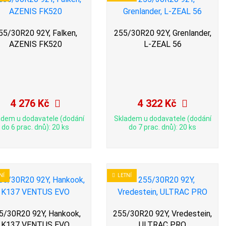
55/30R20 92Y, Falken,
255/30R20 92Y, Grenlander,
AZENIS FK520
L-ZEAL 56
4 276 Kč
4 322 Kč
adem u dodavatele (dodání
Skladem u dodavatele (dodání
do 6 prac. dnů): 20 ks
do 7 prac. dnů): 20 ks
NÍ
LETNÍ
5/30R20 92Y, Hankook,
255/30R20 92Y, Vredestein,
K137 VENTUS EVO
ULTRAC PRO