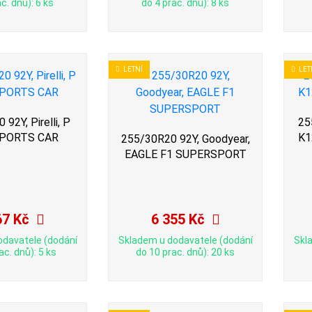
c. dnů): 6 ks
do 4 prac. dnů): 8 ks
LETNÍ
LET
92Y, Pirelli, P
25
PORTS CAR
K1
255/30R20 92Y, Goodyear,
EAGLE F1 SUPERSPORT
67 Kč
6 355 Kč
odavatele (dodání
Skladem u dodavatele (dodání
Skl
ac. dnů): 5 ks
do 10 prac. dnů): 20 ks