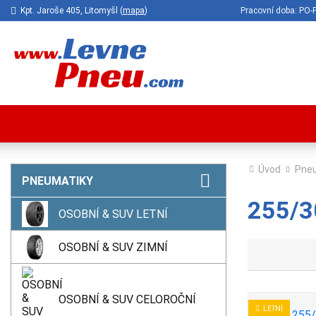
Kpt. Jaroše 405, Litomyšl (
mapa
)
Pracovní doba: P
Úvod
Pne
PNEUMATIKY
255/30
OSOBNÍ & SUV LETNÍ
OSOBNÍ & SUV ZIMNÍ
OSOBNÍ & SUV CELOROČNÍ
LETNÍ