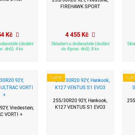
FIREHAWK SPORT
54 Kč
4 455 Kč
odavatele (dodání
Skladem u dodavatele (dodání
Skl
c. dnů): 4 ks
do 4 prac. dnů): 8 ks
LETNÍ
LET
255/30R20 92Y, Hankook,
255
K127 VENTUS S1 EVO3
2Y, Vredestein,
C VORTI +