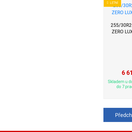
LETNÍ
255/30R20 
ZERO LU
6 6
Skladem u d
do 7 pra
Předch