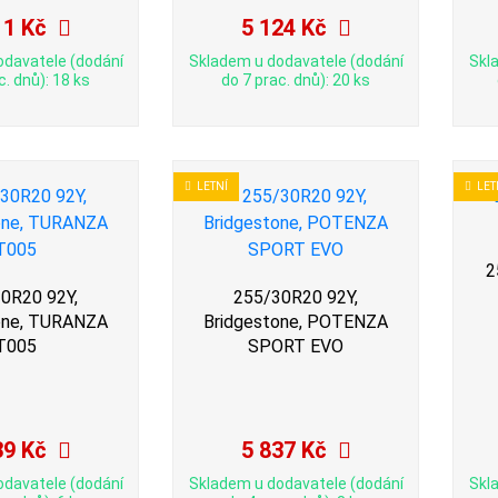
11 Kč
5 124 Kč
odavatele (dodání
Skladem u dodavatele (dodání
Skl
c. dnů): 18 ks
do 7 prac. dnů): 20 ks
LETNÍ
LET
2
0R20 92Y,
255/30R20 92Y,
one, TURANZA
Bridgestone, POTENZA
T005
SPORT EVO
39 Kč
5 837 Kč
odavatele (dodání
Skladem u dodavatele (dodání
Skl