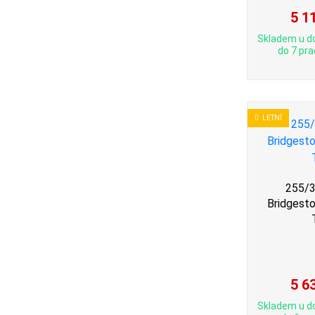
5 1
Skladem u d
do 7 pra
LETNÍ
255/3
Bridgest
5 6
Skladem u d