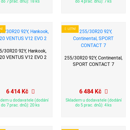
do 7 prac. dnů): 18 ks
do 4 prac. dnů): 7 ks
NÍ
LETNÍ
5/30R20 92Y, Hankook,
20 VENTUS V12 EVO 2
255/30R20 92Y, Continental,
SPORT CONTACT 7
6 414 Kč
6 484 Kč
adem u dodavatele (dodání
Skladem u dodavatele (dodání
do 7 prac. dnů): 20 ks
do 5 prac. dnů): 4 ks