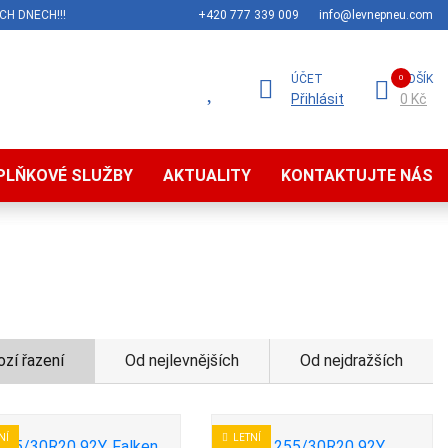
CH DNECH!!!
+420 777 339 009
info@levnepneu.com
ÚČET
KOŠÍK
Přihlásit
0 Kč
PLŇKOVÉ SLUŽBY
AKTUALITY
KONTAKTUJTE NÁS
zí řazení
Od nejlevnějších
Od nejdražších
NÍ
LETNÍ