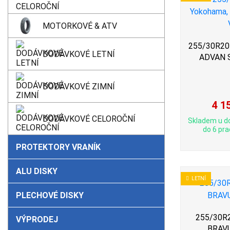
MOTORKOVÉ & ATV
255/30R20 
DODÁVKOVÉ LETNÍ
ADVAN 
DODÁVKOVÉ ZIMNÍ
4 1
DODÁVKOVÉ CELOROČNÍ
Skladem u d
do 6 pra
PROTEKTORY VRANÍK
ALU DISKY
LETNÍ
PLECHOVÉ DISKY
255/30R2
VÝPRODEJ
BRAV