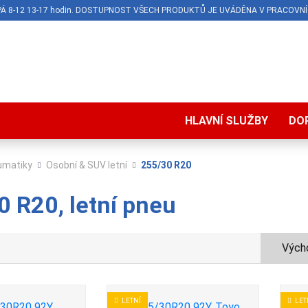
O-PÁ 8-12 13-17 hodin. DOSTUPNOST VŠECH PRODUKTŮ JE UVÁDĚNA V PRACOVNÍ
HLAVNÍ SLUŽBY
DO
umatiky
Osobní & SUV letní
255/30 R20
 R20, letní pneu
Výcho
LETNÍ
LET