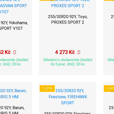
255/30R20 92Y, Toyo,
2
PROXES SPORT 2
92Y, Yokohama,
SPORT V107
52 Kč
4 273 Kč
odavatele (dodání
Skladem u dodavatele (dodání
Skl
c. dnů): 20 ks
do 5 prac. dnů): 20 ks
LETNÍ
LET
0 92Y, Barum,
25
URIS 5 HM
255/30R20 92Y, Firestone,