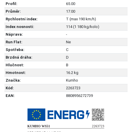
Profil:
65.00
Průměr:
17.00
Rychlostní index:
T (max 190 km/h)
Index nosnosti:
114 (1 180 kg/kolo)
Náprava:
-
Run Flat:
Ne
Spotřeba:
C
Brzdná dráha:
D
Hlučnost:
B
Hmotnost:
16.2 kg
Značka:
Kumho
Kód:
2263723
EAN:
8808956272739