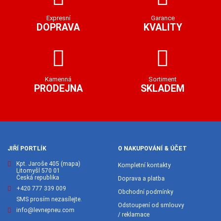
Expresní
Garance
DOPRAVA
KVALITY
Kamenná
Sortiment
PRODEJNA
SKLADEM
JIŘÍ PORTLÍK
O NAKUPOVÁNÍ & ÚČET
Kpt. Jaroše 405
(mapa)
Kompletní kontakty
Litomyšl 570 01
Česká republika
Doprava a platba
+420 777 339 009
Obchodní podmínky
SMS prosím nezasílejte.
Odstoupení od smlouvy
info@levnepneu.com
/ reklamace