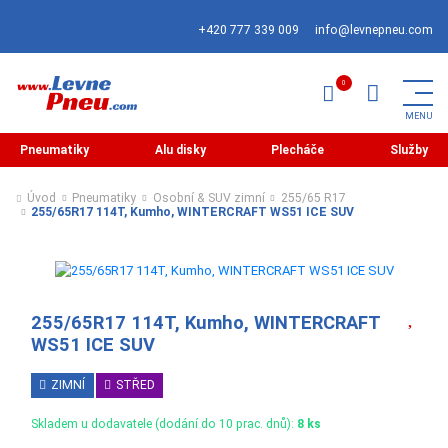
+420 777 339 009
info@levnepneu.com
Pneumatiky
Alu disky
Plecháče
Služby
Úvod
Pneumatiky
Osobní & SUV zimní
255/65 R17
255/65R17 114T, Kumho, WINTERCRAFT WS51 ICE SUV
255/65R17 114T, Kumho, WINTERCRAFT
WS51 ICE SUV
ZIMNÍ
STŘED
Skladem u dodavatele (dodání do 10 prac. dnů):
8 ks