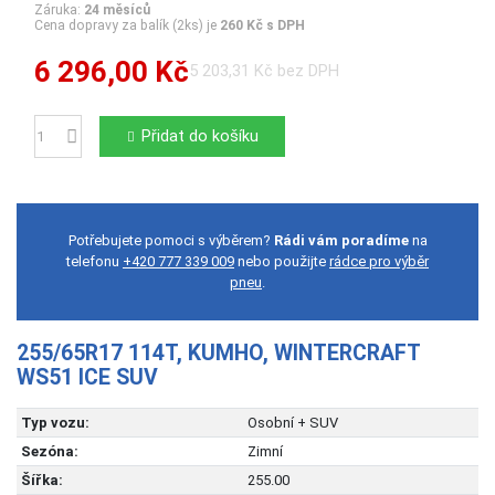
Záruka:
24 měsíců
Cena dopravy za balík (2ks) je
260 Kč s DPH
6 296,00 Kč
5 203,31 Kč bez DPH
Přidat do košíku
Počet
Potřebujete pomoci s výběrem?
Rádi vám poradíme
na
telefonu
+420 777 339 009
nebo použijte
rádce pro výběr
pneu
.
255/65R17 114T, KUMHO, WINTERCRAFT
WS51 ICE SUV
Typ vozu:
Osobní + SUV
Sezóna:
Zimní
Šířka:
255.00