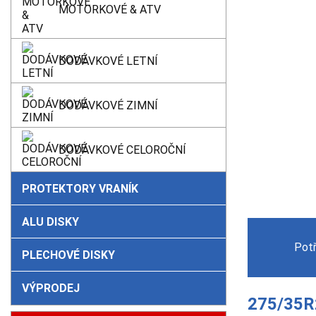
MOTORKOVÉ & ATV
DODÁVKOVÉ LETNÍ
DODÁVKOVÉ ZIMNÍ
DODÁVKOVÉ CELOROČNÍ
PROTEKTORY VRANÍK
ALU DISKY
Pot
PLECHOVÉ DISKY
VÝPRODEJ
275/35R