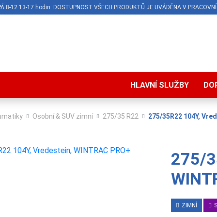
O-PÁ 8-12 13-17 hodin. DOSTUPNOST VŠECH PRODUKTŮ JE UVÁDĚNA V PRACOVNÍ
HLAVNÍ SLUŽBY
DO
umatiky
Osobní & SUV zimní
275/35 R22
275/35R22 104Y, Vre
275/3
WINT
ZIMNÍ