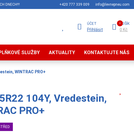
CH DNECH!!!
+420 777 339 009
info@levnepneu.com
ÚČET
KOŠÍK
Přihlásit
0 Kč
PLŇKOVÉ SLUŽBY
AKTUALITY
KONTAKTUJTE NÁS
destein, WINTRAC PRO+
5R22 104Y, Vredestein,
RAC PRO+
STŘED