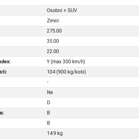
Osobní + SUV
Zimní
275.00
35.00
22.00
ndex:
Y (max 300 km/h)
ti:
104 (900 kg/kolo)
-
Ne
D
a:
B
B
14.9 kg