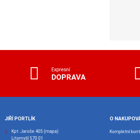
do 10 prac. dnů): 20 ks
 (dodání
20 ks
Expresní
DOPRAVA
JIŘÍ PORTLÍK
O NAKUPOVÁ
Kpt. Jaroše 405
(mapa)
Kompletní kon
Litomyšl 570 01