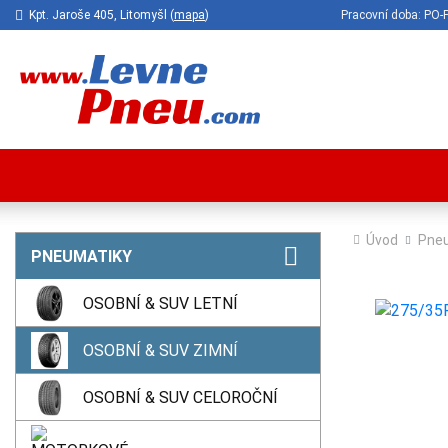
Kpt. Jaroše 405, Litomyšl (
mapa
)
Pracovní doba: P
Úvod
Pne
PNEUMATIKY
OSOBNÍ & SUV LETNÍ
OSOBNÍ & SUV ZIMNÍ
OSOBNÍ & SUV CELOROČNÍ