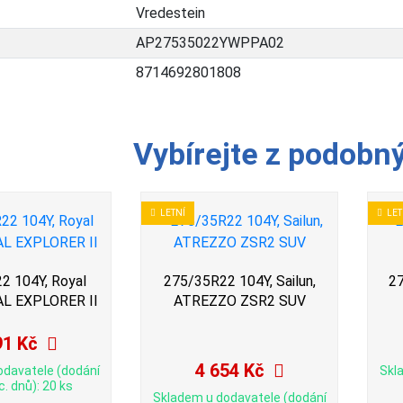
Vredestein
AP27535022YWPPA02
8714692801808
Vybírejte z podobn
LETNÍ
LET
2 104Y, Royal
275/35R22 104Y, Sailun,
27
AL EXPLORER II
ATREZZO ZSR2 SUV
91 Kč
4 654 Kč
odavatele (dodání
Skl
c. dnů): 20 ks
Skladem u dodavatele (dodání