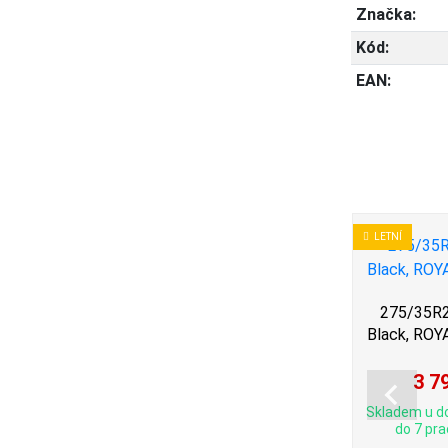
Značka:
Kód:
EAN:
LETNÍ
LETNÍ
275/35R22 107Y, Michelin,
275/35R2
PILOT SPORT EV
Black, ROY
ichelin,
 SUV
3 7
11 326 Kč
Skladem u d
do 7 pra
Skladem u dodavatele (dodání