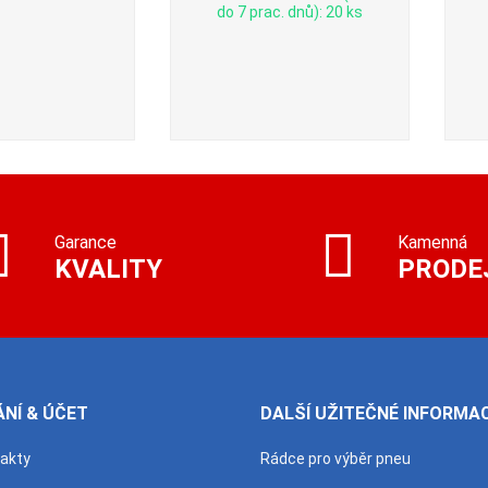
do 7 prac. dnů): 20 ks
Garance
Kamenná
KVALITY
PRODE
NÍ & ÚČET
DALŠÍ UŽITEČNÉ INFORMA
takty
Rádce pro výběr pneu