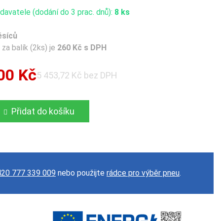
avatele (dodání do 3 prac. dnů):
8 ks
ěsíců
za balík (2ks) je
260 Kč s DPH
00 Kč
5 453,72 Kč bez DPH
Přidat do košíku
20 777 339 009
nebo použijte
rádce pro výběr pneu
.