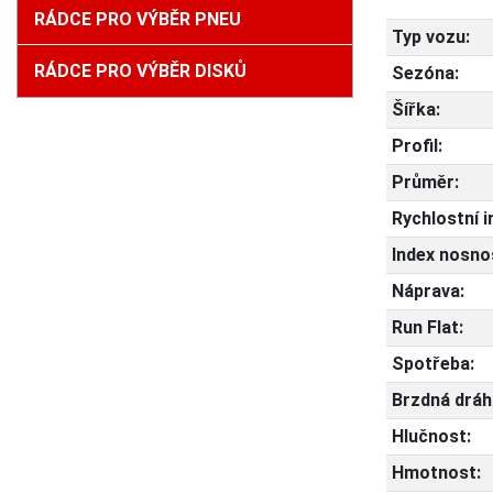
RÁDCE PRO VÝBĚR PNEU
Typ vozu:
RÁDCE PRO VÝBĚR DISKŮ
Sezóna:
Šířka:
Profil:
Průměr:
Rychlostní i
Index nosnos
Náprava:
Run Flat:
Spotřeba:
Brzdná dráh
Hlučnost:
Hmotnost: