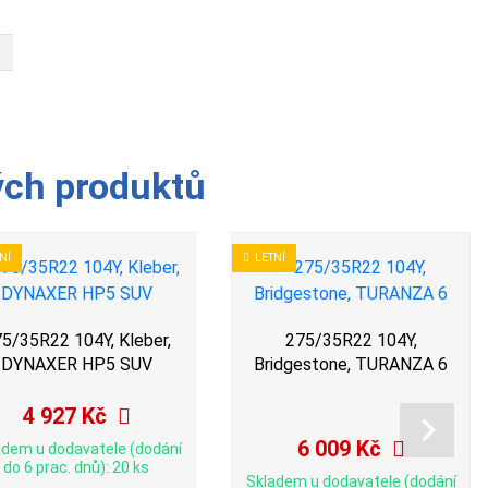
ých produktů
NÍ
LETNÍ
5/35R22 104Y, Kleber,
275/35R22 104Y,
DYNAXER HP5 SUV
Bridgestone, TURANZA 6
4 927 Kč
6 009 Kč
adem u dodavatele (dodání
do 6 prac. dnů): 20 ks
Skladem u dodavatele (dodání