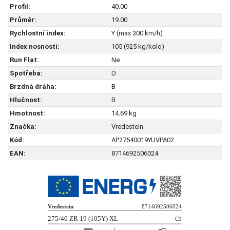
Profil:
40.00
Průměr:
19.00
Rychlostní index:
Y (max 300 km/h)
Index nosnosti:
105 (925 kg/kolo)
Run Flat:
Ne
Spotřeba:
D
Brzdná dráha:
B
Hlučnost:
B
Hmotnost:
14.69 kg
Značka:
Vredestein
Kód:
AP27540019YUVPA02
EAN:
8714692506024