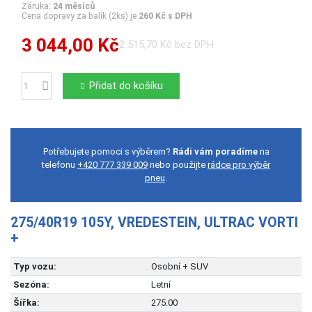
Záruka:
24 měsíců
Cena dopravy za balík (2ks) je
260 Kč s DPH
3 044,00 Kč
2 515,70 Kč bez DPH
Přidat do košíku
Počet
Potřebujete pomoci s výběrem?
Rádi vám poradíme
na
telefonu
+420 777 339 009
nebo použijte
rádce pro výběr
pneu
.
275/40R19 105Y, VREDESTEIN, ULTRAC VORTI
+
Typ vozu:
Osobní + SUV
Sezóna:
Letní
Šířka:
275.00