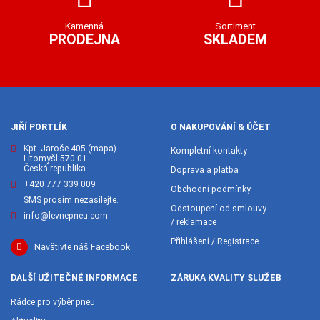
Kamenná
Sortiment
PRODEJNA
SKLADEM
JIŘÍ PORTLÍK
O NAKUPOVÁNÍ & ÚČET
Kpt. Jaroše 405
(mapa)
Kompletní kontakty
Litomyšl 570 01
Česká republika
Doprava a platba
+420 777 339 009
Obchodní podmínky
SMS prosím nezasílejte.
Odstoupení od smlouvy
info@levnepneu.com
/ reklamace
Přihlášení / Registrace
Navštivte náš Facebook
DALŠÍ UŽITEČNÉ INFORMACE
ZÁRUKA KVALITY SLUŽEB
Rádce pro výběr pneu