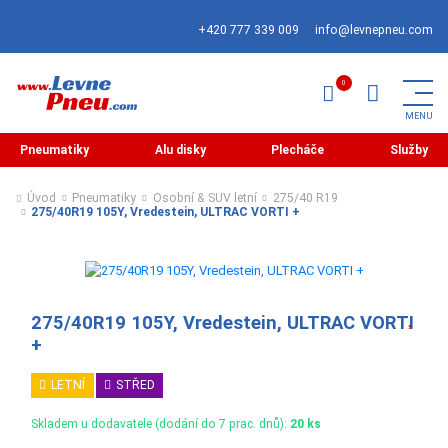
+420 777 339 009
info@levnepneu.com
Pneumatiky
Alu disky
Plecháče
Služby
Úvod
Pneumatiky
Osobní & SUV letní
275/40 R19
275/40R19 105Y, Vredestein, ULTRAC VORTI +
275/40R19 105Y, Vredestein, ULTRAC VORTI
+
LETNÍ
STŘED
Skladem u dodavatele (dodání do 7 prac. dnů):
20 ks