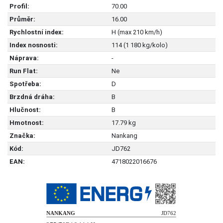
Profil:
70.00
Průměr:
16.00
Rychlostní index:
H (max 210 km/h)
Index nosnosti:
114 (1 180 kg/kolo)
Náprava:
-
Run Flat:
Ne
Spotřeba:
D
Brzdná dráha:
B
Hlučnost:
B
Hmotnost:
17.79 kg
Značka:
Nankang
Kód:
JD762
EAN:
4718022016676