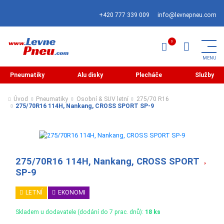
+420 777 339 009
info@levnepneu.com
Pneumatiky
Alu disky
Plecháče
Služby
Úvod
Pneumatiky
Osobní & SUV letní
275/70 R16
275/70R16 114H, Nankang, CROSS SPORT SP-9
275/70R16 114H, Nankang, CROSS SPORT
SP-9
LETNÍ
EKONOMI
Skladem u dodavatele (dodání do 7 prac. dnů):
18 ks