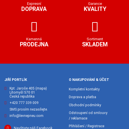
Expresní
Garance
DOPRAVA
KVALITY
Kamenná
Sortiment
PRODEJNA
SKLADEM
JIŘÍ PORTLÍK
O NAKUPOVÁNÍ & ÚČET
Kpt. Jaroše 405
(mapa)
Kompletní kontakty
Litomyšl 570 01
Česká republika
Doprava a platba
+420 777 339 009
Obchodní podmínky
SMS prosím nezasílejte.
Odstoupení od smlouvy
info@levnepneu.com
/ reklamace
Přihlášení / Registrace
Navštivte náš Facebook