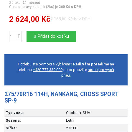
Záruka:
24 měsíců
Cena dopravy za balík (2ks) je
260 Kč s DPH
2 624,00 Kč
2 168,60 Kč bez DPH
Přidat do košíku
Počet
Potřebujete pomoci s výběrem?
Rádi vám poradíme
na
telefonu
+420 777 339 009
nebo použijte
rádce pro výběr
pneu
.
275/70R16 114H, NANKANG, CROSS SPORT
SP-9
Typ vozu:
Osobní + SUV
Sezóna:
Letní
Šířka:
275.00