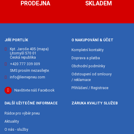
PRODEJNA
SKLADEM
JIŘÍ PORTLÍK
O NAKUPOVÁNÍ & ÚČET
Kpt. Jaroše 405
(mapa)
Kompletní kontakty
Litomyšl 570 01
Česká republika
Doprava a platba
+420 777 339 009
Obchodní podmínky
SMS prosím nezasílejte.
Odstoupení od smlouvy
info@levnepneu.com
/ reklamace
Přihlášení / Registrace
Navštivte náš Facebook
DALŠÍ UŽITEČNÉ INFORMACE
ZÁRUKA KVALITY SLUŽEB
Rádce pro výběr pneu
Aktuality
O nás - služby