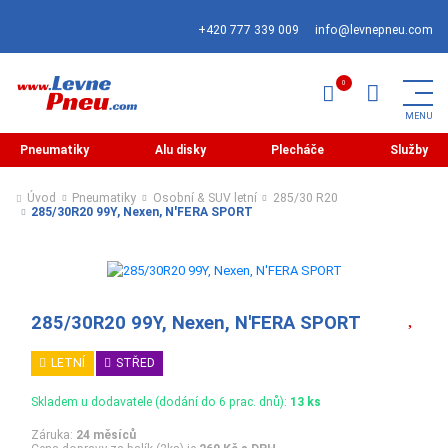
+420 777 339 009
info@levnepneu.com
Pneumatiky
Alu disky
Plecháče
Služby
Úvod
Pneumatiky
Osobní & SUV letní
285/30 R20
285/30R20 99Y, Nexen, N'FERA SPORT
285/30R20 99Y, Nexen, N'FERA SPORT
LETNÍ
STŘED
Skladem u dodavatele (dodání do 6 prac. dnů):
13 ks
Záruka:
24 měsíců