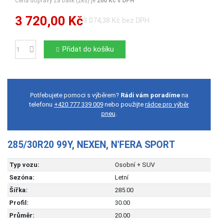
Cena dopravy za balík (2ks) je
260 Kč s DPH
3 720,00 Kč
3 074,38 Kč bez DPH
Přidat do košíku
Počet
Potřebujete pomoci s výběrem?
Rádi vám poradíme
na
telefonu
+420 777 339 009
nebo použijte
rádce pro výběr
pneu
.
285/30R20 99Y, NEXEN, N'FERA SPORT
Typ vozu:
Osobní + SUV
Sezóna:
Letní
Šířka:
285.00
Profil:
30.00
Průměr:
20.00