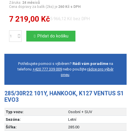
Záruka:
24 měsíců
Cena dopravy za balík (2ks) je
260 Kč s DPH
7 219,00 Kč
5 966,12 Kč bez DPH
Přidat do košíku
Počet
Potřebujete pomoci s výběrem?
Rádi vám poradíme
na
telefonu
+420 777 339 009
nebo použijte
rádce pro výběr
pneu
.
285/30R22 101Y, HANKOOK, K127 VENTUS S1
EVO3
Typ vozu:
Osobní + SUV
Sezóna:
Letní
Šířka:
285.00