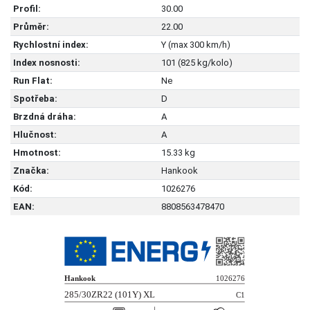
Profil:
30.00
Průměr:
22.00
Rychlostní index:
Y (max 300 km/h)
Index nosnosti:
101 (825 kg/kolo)
Run Flat:
Ne
Spotřeba:
D
Brzdná dráha:
A
Hlučnost:
A
Hmotnost:
15.33 kg
Značka:
Hankook
Kód:
1026276
EAN:
8808563478470