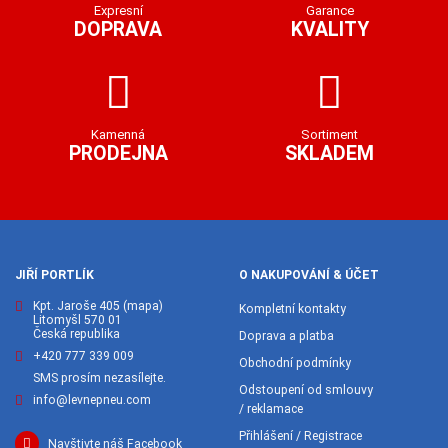
Expresní
Garance
DOPRAVA
KVALITY
Kamenná
Sortiment
PRODEJNA
SKLADEM
JIŘÍ PORTLÍK
O NAKUPOVÁNÍ & ÚČET
Kpt. Jaroše 405
(mapa)
Kompletní kontakty
Litomyšl 570 01
Česká republika
Doprava a platba
+420 777 339 009
Obchodní podmínky
SMS prosím nezasílejte.
Odstoupení od smlouvy
info@levnepneu.com
/ reklamace
Přihlášení / Registrace
Navštivte náš Facebook