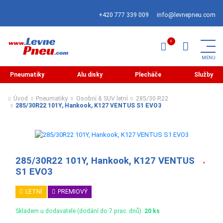
+420 777 339 009
info@levnepneu.com
Pneumatiky
Alu disky
Plecháče
Služby
Úvod
Pneumatiky
Osobní & SUV letní
285/30 R22
285/30R22 101Y, Hankook, K127 VENTUS S1 EVO3
285/30R22 101Y, Hankook, K127 VENTUS
S1 EVO3
LETNÍ
PREMIOVÝ
Skladem u dodavatele (dodání do 7 prac. dnů):
20 ks