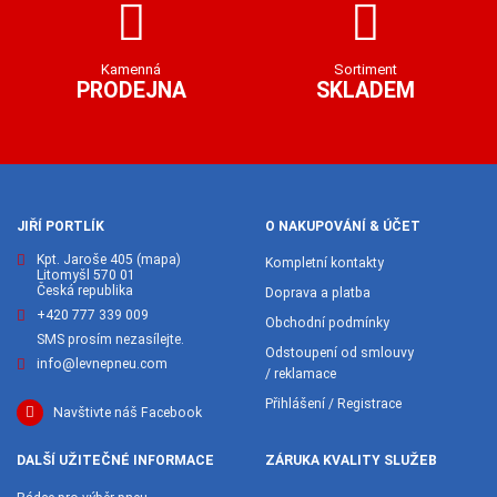
Kamenná
Sortiment
PRODEJNA
SKLADEM
JIŘÍ PORTLÍK
O NAKUPOVÁNÍ & ÚČET
Kpt. Jaroše 405
(mapa)
Kompletní kontakty
Litomyšl 570 01
Česká republika
Doprava a platba
+420 777 339 009
Obchodní podmínky
SMS prosím nezasílejte.
Odstoupení od smlouvy
info@levnepneu.com
/ reklamace
Přihlášení / Registrace
Navštivte náš Facebook
DALŠÍ UŽITEČNÉ INFORMACE
ZÁRUKA KVALITY SLUŽEB