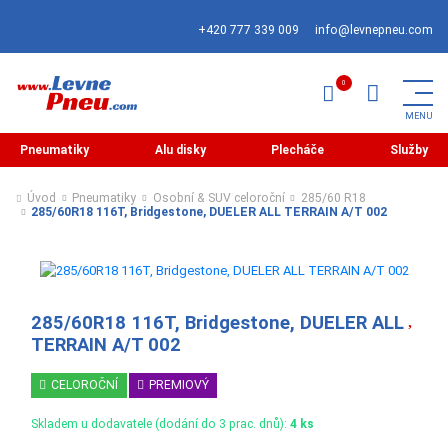
+420 777 339 009
info@levnepneu.com
Pneumatiky
Alu disky
Plecháče
Služby
Úvod
Pneumatiky
Osobní & SUV celoroční
285/60 R18
285/60R18 116T, Bridgestone, DUELER ALL TERRAIN A/T 002
285/60R18 116T, Bridgestone, DUELER ALL
TERRAIN A/T 002
CELOROČNÍ
PREMIOVÝ
Skladem u dodavatele (dodání do 3 prac. dnů):
4 ks