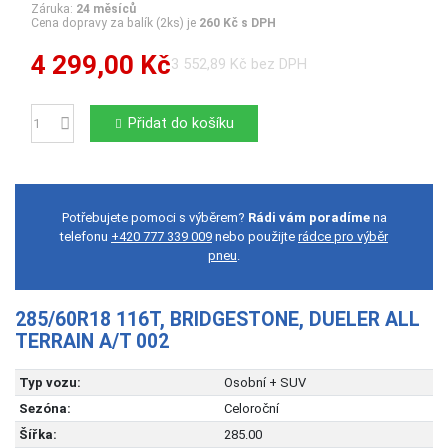
Záruka:
24 měsíců
Cena dopravy za balík (2ks) je
260 Kč s DPH
4 299,00 Kč
3 552,89 Kč bez DPH
Přidat do košíku
Počet
Potřebujete pomoci s výběrem?
Rádi vám poradíme
na
telefonu
+420 777 339 009
nebo použijte
rádce pro výběr
pneu
.
285/60R18 116T, BRIDGESTONE, DUELER ALL
TERRAIN A/T 002
Typ vozu:
Osobní + SUV
Sezóna:
Celoroční
Šířka:
285.00