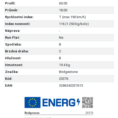
Profil:
60.00
Průměr:
18.00
Rychlostní index:
T (max 190 km/h)
Index nosnosti:
116 (1 250 kg/kolo)
Náprava:
-
Run Flat:
Ne
Spotřeba:
B
Brzdná dráha:
C
Hlučnost:
B
Hmotnost:
19.4 kg
Značka:
Bridgestone
Kód:
20376
EAN:
3286342037615