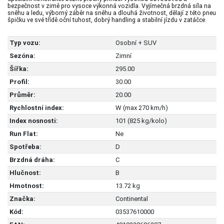
bezpečnost v zimě pro vysoce výkonná vozidla. Vyjímečná brzdná síla na
sněhu a ledu, výborný záběr na sněhu a dlouhá životnost, dělají z této pneu
špičku ve své třídě.oční tuhost, dobrý handling a stabilní jízdu v zatáčce.
Typ vozu:
Osobní + SUV
Sezóna:
Zimní
Šířka:
295.00
Profil:
30.00
Průměr:
20.00
Rychlostní index:
W (max 270 km/h)
Index nosnosti:
101 (825 kg/kolo)
Run Flat:
Ne
Spotřeba:
D
Brzdná dráha:
C
Hlučnost:
B
Hmotnost:
13.72 kg
Značka:
Continental
Kód:
03537610000