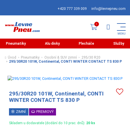
+420 777 339 009
info@levnepneu.com
Pneumatiky
Alu disky
Plecháče
Služby
Úvod
Pneumatiky
Osobní & SUV zimní
295/30 R20
295/30R20 101W, Continental, CONTI WINTER CONTACT TS 830 P
295/30R20 101W, Continental, CONTI
WINTER CONTACT TS 830 P
ZIMNÍ
PREMIOVÝ
Skladem u dodavatele (dodání do 10 prac. dnů):
20 ks