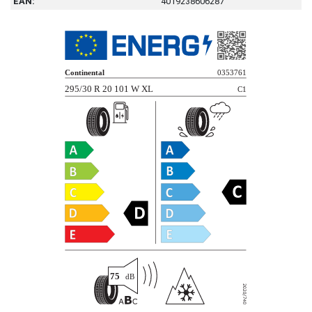
EAN:
4019238606287