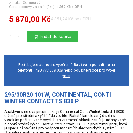
Záruka:
24 měsíců
Cena dopravy za balík (2ks) je
260 Kč s DPH
5 870,00 Kč
4 851,24 Kč bez DPH
Přidat do košíku
Počet
Potřebujete pomoci s výběrem?
Rádi vám poradíme
na
telefonu
+420 777 339 009
nebo použijte
rádce pro výběr
pneu
.
295/30R20 101W, CONTINENTAL, CONTI
WINTER CONTACT TS 830 P
Atraktivní směrová pneumatika je Continental ContiWinterContact TS830
určená pro střední a vyšší třídu vozidel. Bohatě lamelovaný dezén s
vysokým počtem záběrových hran v ramenní oblastí zaručuje účinný záběr
a dobrý brzdný výkon. ContiWinterContact TS830 je první zimní pneu, která
je speciálně vyvíjená pro podporu moderních elektronických systémů ESP.
Speciální konstrukce běžné plochy přináší vysokou obvodovou a