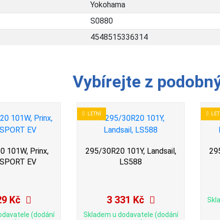
Yokohama
S0880
4548515336314
Vybírejte z podobn
LETNÍ
LET
 101W, Prinx,
295/30R20 101Y, Landsail,
295
 SPORT EV
LS588
29 Kč
3 331 Kč
Skl
odavatele (dodání
Skladem u dodavatele (dodání