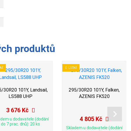
ých produktů
NÍ
LETNÍ
/30R20 101Y, Landsail,
295/30R20 101Y, Falken,
LS588 UHP
AZENIS FK520
3 676 Kč
4 805 Kč
adem u dodavatele (dodání
do 7 prac. dnů): 20 ks
Skladem u dodavatele (dodání