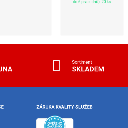
do 6 prac. dnů): 20 ks
Sortiment
JNA
SKLADEM
CE
ZÁRUKA KVALITY SLUŽEB