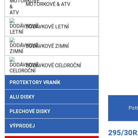
MOTORKOVÉ & ATV
DODÁVKOVÉ LETNÍ
DODÁVKOVÉ ZIMNÍ
DODÁVKOVÉ CELOROČNÍ
PROTEKTORY VRANÍK
ALU DISKY
Pot
PLECHOVÉ DISKY
VÝPRODEJ
295/30