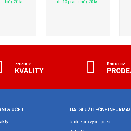
c. dnů): 20 ks
do 10 prac. dnů): 20 ks
Garance
Kamenná
KVALITY
PRODE
NÍ & ÚČET
DALŠÍ UŽITEČNÉ INFORMA
takty
Rádce pro výběr pneu