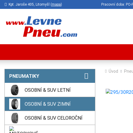
Kpt. Jaroše 405, Litomyšl (
mapa
)
Pracovní doba: P
Úvod
Pne
PNEUMATIKY
OSOBNÍ & SUV LETNÍ
OSOBNÍ & SUV ZIMNÍ
OSOBNÍ & SUV CELOROČNÍ