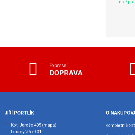
20 ks
do 3 prac. dnů): 20 ks
do 7 pra
Expresní
DOPRAVA
JIŘÍ PORTLÍK
O NAKUPOVÁ
Kpt. Jaroše 405
(mapa)
Kompletní kon
Litomyšl 570 01