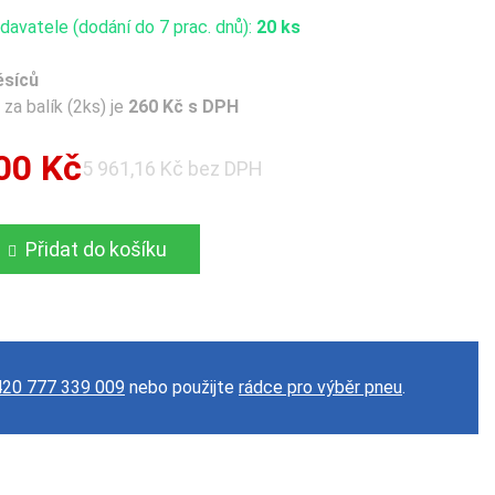
avatele (dodání do 7 prac. dnů):
20 ks
ěsíců
za balík (2ks) je
260 Kč s DPH
00 Kč
5 961,16 Kč bez DPH
Přidat do košíku
20 777 339 009
nebo použijte
rádce pro výběr pneu
.