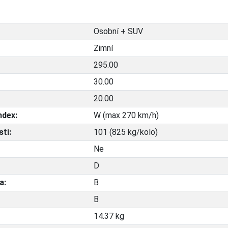
Osobní + SUV
Zimní
295.00
30.00
20.00
ndex:
W (max 270 km/h)
ti:
101 (825 kg/kolo)
Ne
D
a:
B
B
14.37 kg