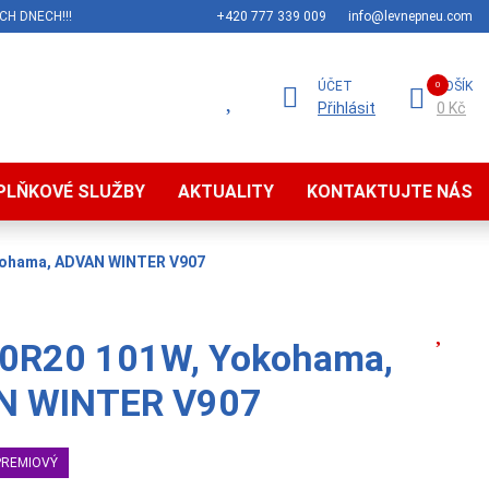
CH DNECH!!!
+420 777 339 009
info@levnepneu.com
ÚČET
KOŠÍK
Přihlásit
0 Kč
PLŇKOVÉ SLUŽBY
AKTUALITY
KONTAKTUJTE NÁS
kohama, ADVAN WINTER V907
0R20 101W, Yokohama,
N WINTER V907
PREMIOVÝ