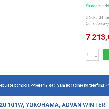
Skladem u dod
Záruka:
24 m
Cena dopravy 
7 213,
Počet
řebujete pomoci s výběrem?
Rádi vám poradíme
na telefonu
+4
R20 101W, YOKOHAMA, ADVAN WINTER