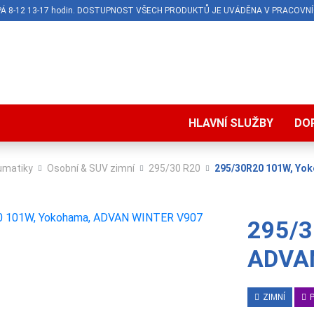
O-PÁ 8-12 13-17 hodin. DOSTUPNOST VŠECH PRODUKTŮ JE UVÁDĚNA V PRACOVNÍ
HLAVNÍ SLUŽBY
DO
umatiky
Osobní & SUV zimní
295/30 R20
295/30R20 101W, Yo
295/3
ADVA
ZIMNÍ