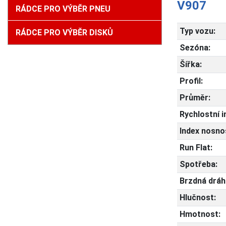
V907
RÁDCE PRO VÝBĚR PNEU
Typ vozu:
RÁDCE PRO VÝBĚR DISKŮ
Sezóna:
Šířka:
Profil:
Průměr:
Rychlostní i
Index nosnos
Run Flat:
Spotřeba:
Brzdná dráh
Hlučnost:
Hmotnost: