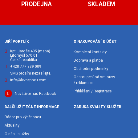
PRODEJNA
SKLADEM
JIŘÍ PORTLÍK
O NAKUPOVÁNÍ & ÚČET
Kpt. Jaroše 405
(mapa)
Kompletní kontakty
Litomyšl 570 01
Česká republika
Doprava a platba
+420 777 339 009
Obchodní podmínky
SMS prosím nezasílejte.
Odstoupení od smlouvy
info@levnepneu.com
/ reklamace
Přihlášení / Registrace
Navštivte náš Facebook
DALŠÍ UŽITEČNÉ INFORMACE
ZÁRUKA KVALITY SLUŽEB
Rádce pro výběr pneu
Aktuality
O nás - služby