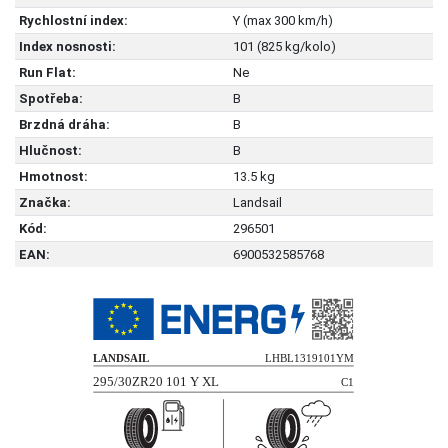
Rychlostní index:
Y (max 300 km/h)
Index nosnosti:
101 (825 kg/kolo)
Run Flat:
Ne
Spotřeba:
B
Brzdná dráha:
B
Hlučnost:
B
Hmotnost:
13.5 kg
Značka:
Landsail
Kód:
296501
EAN:
6900532585768