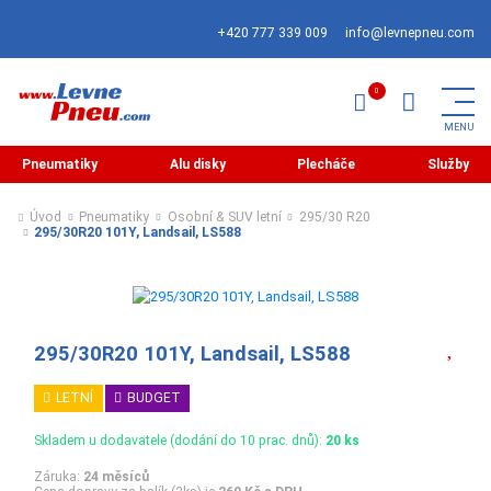
+420 777 339 009
info@levnepneu.com
Pneumatiky
Alu disky
Plecháče
Služby
Úvod
Pneumatiky
Osobní & SUV letní
295/30 R20
295/30R20 101Y, Landsail, LS588
295/30R20 101Y, Landsail, LS588
LETNÍ
BUDGET
Skladem u dodavatele (dodání do 10 prac. dnů):
20 ks
Záruka:
24 měsíců