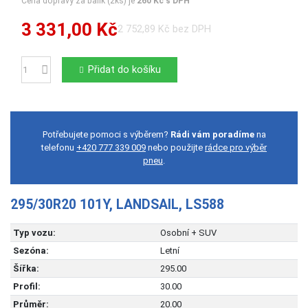
Cena dopravy za balík (2ks) je
260 Kč s DPH
3 331,00 Kč
2 752,89 Kč bez DPH
Přidat do košíku
Počet
Potřebujete pomoci s výběrem?
Rádi vám poradíme
na
telefonu
+420 777 339 009
nebo použijte
rádce pro výběr
pneu
.
295/30R20 101Y, LANDSAIL, LS588
Typ vozu:
Osobní + SUV
Sezóna:
Letní
Šířka:
295.00
Profil:
30.00
Průměr:
20.00