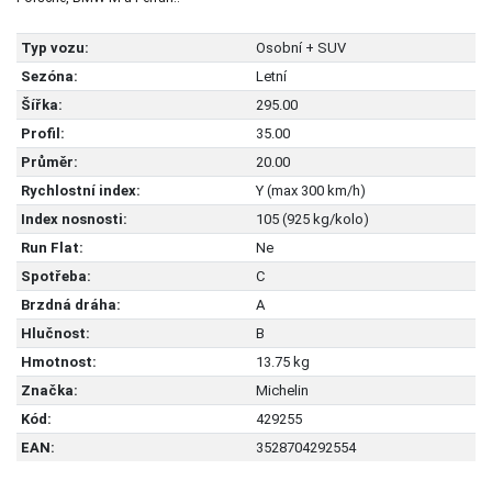
Typ vozu:
Osobní + SUV
Sezóna:
Letní
Šířka:
295.00
Profil:
35.00
Průměr:
20.00
Rychlostní index:
Y (max 300 km/h)
Index nosnosti:
105 (925 kg/kolo)
Run Flat:
Ne
Spotřeba:
C
Brzdná dráha:
A
Hlučnost:
B
Hmotnost:
13.75 kg
Značka:
Michelin
Kód:
429255
EAN:
3528704292554