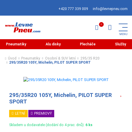
+420 777 339 009
info@levnepneu.com
Pneumatiky
Alu disky
Plecháče
Služby
Úvod
Pneumatiky
Osobní & SUV letní
295/35 R20
295/35R20 105Y, Michelin, PILOT SUPER SPORT
295/35R20 105Y, Michelin, PILOT SUPER
SPORT
LETNÍ
PREMIOVÝ
Skladem u dodavatele (dodání do 4 prac. dnů):
6 ks