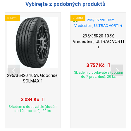
Vybírejte z podobných produktů
LETNÍ
LETNÍ
295/35R20 105Y,
Vredestein, ULTRAC VORTI
+
3 757 Kč
Skladem u dodavatele (dodání
295/35R20 105Y, Goodride,
do 7 prac. dnů): 20 ks
SOLMAX 1
3 084 Kč
Skladem u dodavatele (dodání
do 10 prac. dnů): 20 ks