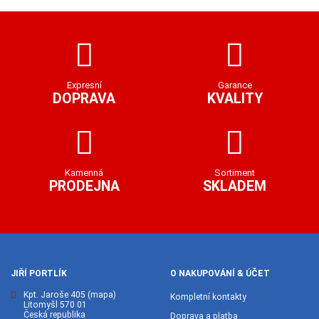
Expresní
Garance
DOPRAVA
KVALITY
Kamenná
Sortiment
PRODEJNA
SKLADEM
JIŘÍ PORTLÍK
O NAKUPOVÁNÍ & ÚČET
Kpt. Jaroše 405
(mapa)
Kompletní kontakty
Litomyšl 570 01
Česká republika
Doprava a platba