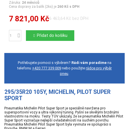
Záruka:
24 měsíců
Cena dopravy za balík (2ks) je
260 Kč s DPH
7 821,00 Kč
6 463,64 Kč bez DPH
Přidat do košíku
Počet
Potřebujete pomoci s výběrem?
Rádi vám poradíme
na
telefonu
+420 777 339 009
nebo použijte
rádce pro výběr
pneu
.
295/35R20 105Y, MICHELIN, PILOT SUPER
SPORT
Pneumatika Michelin Pilot Super Sport je speciálně navržena pro
supersportovní vozy a ultra výkonný tuning. Pyšní se skvělými brzdnými
vlastnostmi na mokru. Testy TÜV ukázaly, že se pneumatika Michelin Pilot
Super Sport vyznačuje nejlepší ovladatelností na suchém povrchu.
Pneumatika Michelin Pilot Super Sport byla vyvinuta ve spolupráci s
Porsche, BMW M a Ferrari..