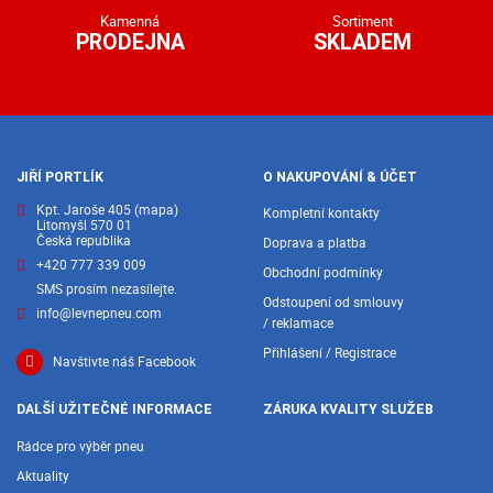
Kamenná
Sortiment
PRODEJNA
SKLADEM
JIŘÍ PORTLÍK
O NAKUPOVÁNÍ & ÚČET
Kpt. Jaroše 405
(mapa)
Kompletní kontakty
Litomyšl 570 01
Česká republika
Doprava a platba
+420 777 339 009
Obchodní podmínky
SMS prosím nezasílejte.
Odstoupení od smlouvy
info@levnepneu.com
/ reklamace
Přihlášení / Registrace
Navštivte náš Facebook
DALŠÍ UŽITEČNÉ INFORMACE
ZÁRUKA KVALITY SLUŽEB
Rádce pro výběr pneu
Aktuality