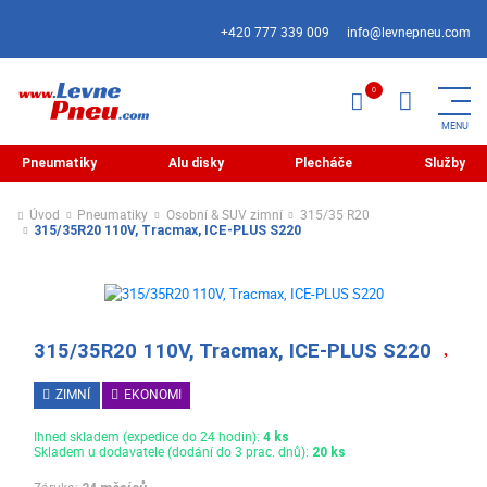
+420 777 339 009
info@levnepneu.com
Pneumatiky
Alu disky
Plecháče
Služby
Úvod
Pneumatiky
Osobní & SUV zimní
315/35 R20
315/35R20 110V, Tracmax, ICE-PLUS S220
315/35R20 110V, Tracmax, ICE-PLUS S220
ZIMNÍ
EKONOMI
Ihned skladem (expedice do 24 hodin):
4 ks
Skladem u dodavatele (dodání do 3 prac. dnů):
20 ks