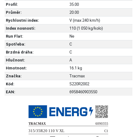
35.00
Profil:
20.00
Průměr:
V (max 240 km/h)
Rychlostní index:
110 (1 050 kg/kolo)
Index nosnosti:
Ne
Run Flat:
C
Spotřeba:
C
Brzdná dráha:
A
Hlučnost:
16.1 kg
Hmotnost:
Tracmax
Značka:
S220R2002
Kód:
6958460903550
EAN: