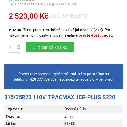
Záruka:
24 měsíců
Cena dopravy za balík (2ks) je
260 Kč s DPH
2 523,00 Kč
2 085,12 Kč bez DPH
Tento produkt se běžně prodává jako balení
. Pro
POZOR:
(2 ks)
nákup menšího množství si prosím nejdříve
.
ověřte dostupnost
Přidat do košíku
Počet
Potřebujete pomoci s výběrem?
na
Rádi vám poradíme
telefonu
+420 777 339 009
nebo použijte
rádce pro výběr pneu
.
315/35R20 110V, TRACMAX, ICE-PLUS S220
Osobní + SUV
Typ vozu:
Zimní
Sezóna:
315.00
Šířka: