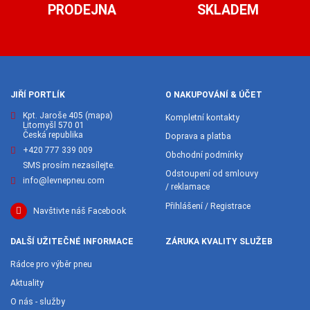
PRODEJNA
SKLADEM
JIŘÍ PORTLÍK
O NAKUPOVÁNÍ & ÚČET
Kpt. Jaroše 405
(mapa)
Kompletní kontakty
Litomyšl 570 01
Česká republika
Doprava a platba
+420 777 339 009
Obchodní podmínky
SMS prosím nezasílejte.
Odstoupení od smlouvy
info@levnepneu.com
/ reklamace
Přihlášení / Registrace
Navštivte náš Facebook
DALŠÍ UŽITEČNÉ INFORMACE
ZÁRUKA KVALITY SLUŽEB
Rádce pro výběr pneu
Aktuality
O nás - služby