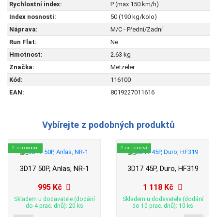
Rychlostní index:
P (max 150 km/h)
Index nosnosti:
50 (190 kg/kolo)
Náprava:
M/C - Přední/Zadní
Run Flat:
Ne
Hmotnost:
2.63 kg
Značka:
Metzeler
Kód:
116100
EAN:
8019227011616
Vybírejte z podobných produktů
CELOROČNÍ
CELOROČNÍ
3D17 50P, Anlas, NR-1
3D17 45P, Duro, HF319
995 Kč
1 118 Kč
Skladem u dodavatele (dodání
Skladem u dodavatele (dodání
do 4 prac. dnů): 20 ks
do 10 prac. dnů): 10 ks