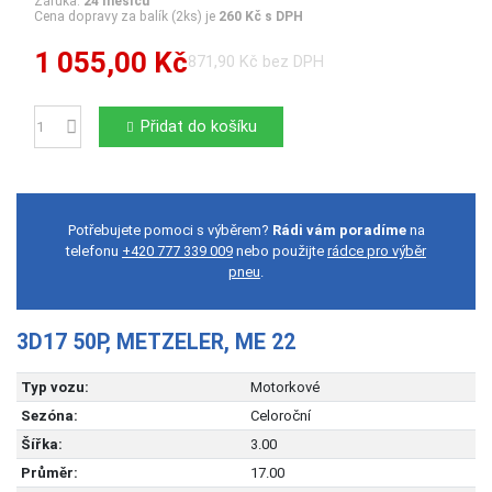
Záruka:
24 měsíců
Cena dopravy za balík (2ks) je
260 Kč s DPH
1 055,00 Kč
871,90 Kč bez DPH
Přidat do košíku
Počet
Potřebujete pomoci s výběrem?
Rádi vám poradíme
na
telefonu
+420 777 339 009
nebo použijte
rádce pro výběr
pneu
.
3D17 50P, METZELER, ME 22
Typ vozu:
Motorkové
Sezóna:
Celoroční
Šířka:
3.00
Průměr:
17.00