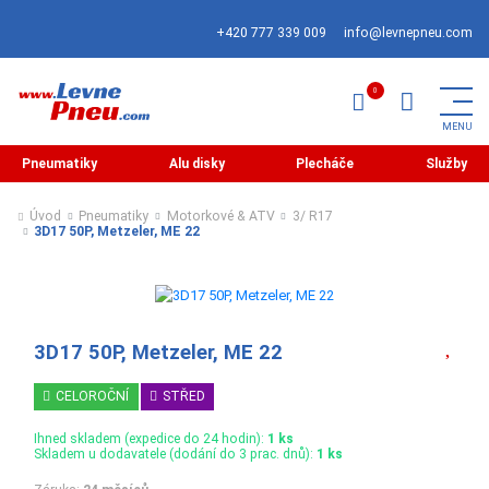
+420 777 339 009
info@levnepneu.com
Pneumatiky
Alu disky
Plecháče
Služby
Úvod
Pneumatiky
Motorkové & ATV
3/ R17
3D17 50P, Metzeler, ME 22
3D17 50P, Metzeler, ME 22
CELOROČNÍ
STŘED
Ihned skladem (expedice do 24 hodin):
1 ks
Skladem u dodavatele (dodání do 3 prac. dnů):
1 ks