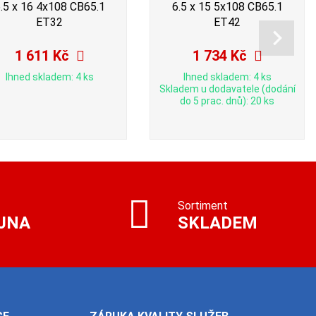
.5 x 16 4x108 CB65.1
6.5 x 15 5x108 CB65.1
ET32
ET42
1 611 Kč
1 734 Kč
Ihned skladem: 4 ks
Ihned skladem: 4 ks
Skladem u dodavatele (dodání
do 5 prac. dnů): 20 ks
Sortiment
JNA
SKLADEM