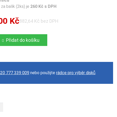
ěsíců
za balík (2ks) je
260 Kč s DPH
00 Kč
882,64 Kč bez DPH
Přidat do košíku
20 777 339 009
nebo použijte
rádce pro výběr disků
.