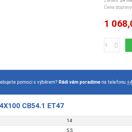
Záruka:
24 m
Cena dopravy 
1 068,
Počet
ebujete pomoci s výběrem?
Rádi vám poradíme
na telefonu
+4
 4X100 CB54.1 ET47
14
5.5