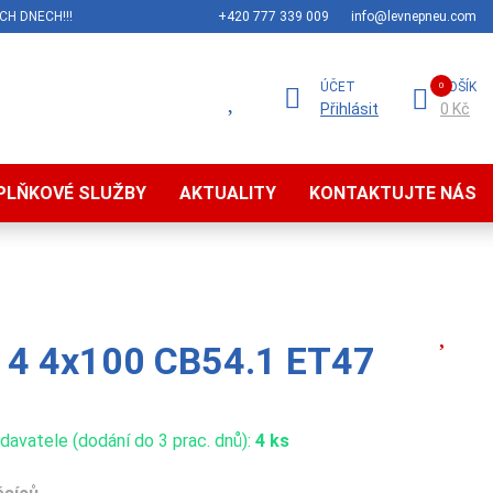
CH DNECH!!!
+420 777 339 009
info@levnepneu.com
ÚČET
KOŠÍK
Přihlásit
0 Kč
PLŇKOVÉ SLUŽBY
AKTUALITY
KONTAKTUJTE NÁS
 14 4x100 CB54.1 ET47
avatele (dodání do 3 prac. dnů):
4 ks