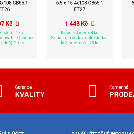
 4x108 CB65.1
6.5 x 15 4x108 CB65.1
6
ET26
ET27
07 Kč
1 448 Kč
kladem: 4 ks
Ihned skladem: 4 ks
odavatele (dodání
Skladem u dodavatele (dodání
c. dnů): 20 ks
do 3 prac. dnů): 20 ks
Garance
Kamenná
KVALITY
PRODE