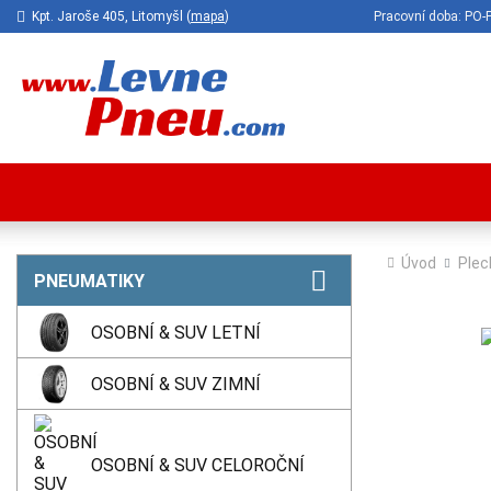
Kpt. Jaroše 405, Litomyšl (
mapa
)
Pracovní doba: P
Úvod
Plec
PNEUMATIKY
OSOBNÍ & SUV LETNÍ
OSOBNÍ & SUV ZIMNÍ
OSOBNÍ & SUV CELOROČNÍ