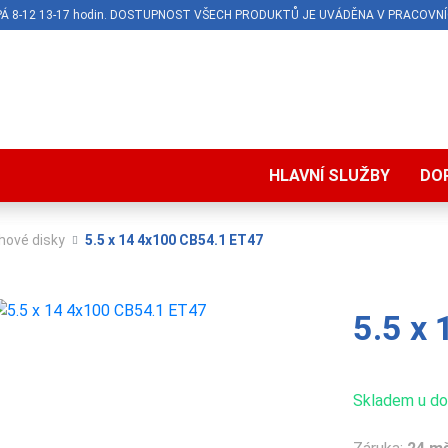
O-PÁ 8-12 13-17 hodin. DOSTUPNOST VŠECH PRODUKTŮ JE UVÁDĚNA V PRACOVNÍ
HLAVNÍ SLUŽBY
DO
hové disky
5.5 x 14 4x100 CB54.1 ET47
5.5 x
Skladem u dod