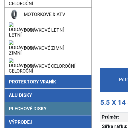
MOTORKOVÉ & ATV
DODÁVKOVÉ LETNÍ
DODÁVKOVÉ ZIMNÍ
DODÁVKOVÉ CELOROČNÍ
Potř
PROTEKTORY VRANÍK
ALU DISKY
5.5 X 14
PLECHOVÉ DISKY
Průměr:
VÝPRODEJ
Šířka ráfku: