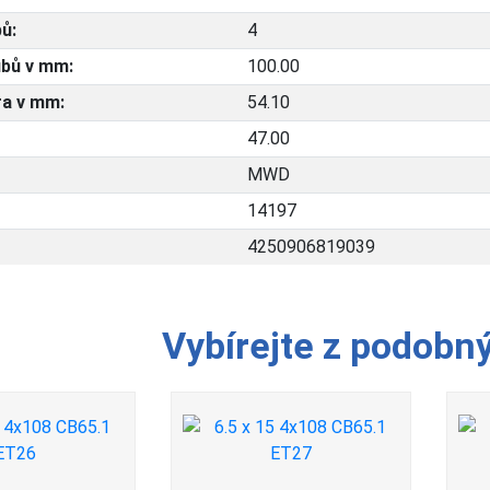
ů:
4
bů v mm:
100.00
ra v mm:
54.10
47.00
MWD
14197
4250906819039
Vybírejte z podobn