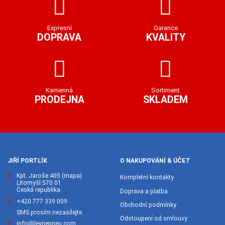
Expresní
Garance
DOPRAVA
KVALITY
Kamenná
Sortiment
PRODEJNA
SKLADEM
JIŘÍ PORTLÍK
O NAKUPOVÁNÍ & ÚČET
Kpt. Jaroše 405
(mapa)
Kompletní kontakty
Litomyšl 570 01
Česká republika
Doprava a platba
+420 777 339 009
Obchodní podmínky
SMS prosím nezasílejte.
Odstoupení od smlouvy
info@levnepneu.com