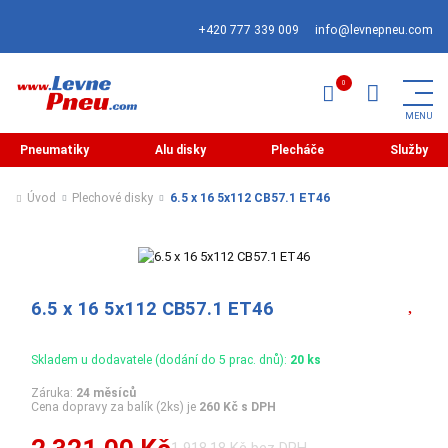
+420 777 339 009
info@levnepneu.com
Pneumatiky
Alu disky
Plecháče
Služby
Úvod
Plechové disky
6.5 x 16 5x112 CB57.1 ET46
6.5 x 16 5x112 CB57.1 ET46
Skladem u dodavatele (dodání do 5 prac. dnů):
20 ks
Záruka:
24 měsíců
Cena dopravy za balík (2ks) je
260 Kč s DPH