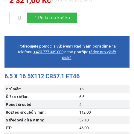
2 321,00 Kč
1 918,18 Kč bez DPH
Přidat do košíku
Počet
Potřebujete pomoci s výběrem?
Rádi vám poradíme
na
telefonu
+420 777 339 009
nebo použijte
rádce pro výběr
disků
.
6.5 X 16 5X112 CB57.1 ET46
Průměr:
16
Šířka ráfku:
6.5
Počet šroubů:
5
Rozteč šroubů v mm:
112.00
Středová díra v mm:
57.10
ET:
46.00