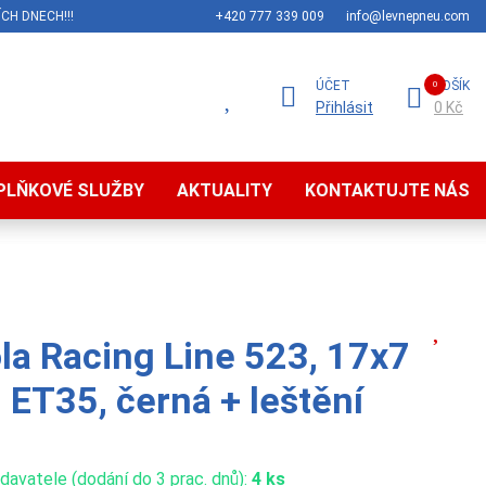
CH DNECH!!!
+420 777 339 009
info@levnepneu.com
ÚČET
KOŠÍK
Přihlásit
0 Kč
PLŇKOVÉ SLUŽBY
AKTUALITY
KONTAKTUJTE NÁS
la Racing Line 523, 17x7
 ET35, černá + leštění
avatele (dodání do 3 prac. dnů):
4 ks