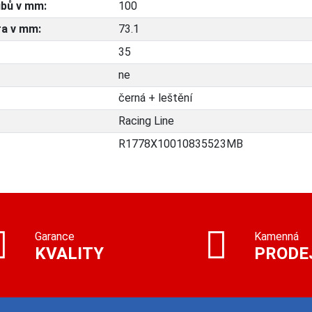
bů v mm:
100
ra v mm:
73.1
35
ne
černá + leštění
Racing Line
R1778X10010835523MB
Garance
Kamenná
KVALITY
PRODE