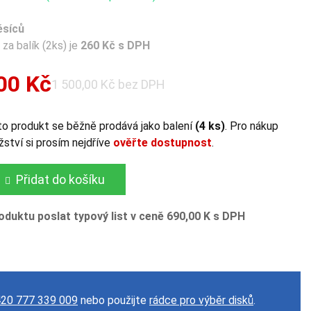
ěsíců
za balík (2ks) je
260 Kč s DPH
00 Kč
1 500,00 Kč bez DPH
o produkt se běžně prodává jako balení
(4 ks)
. Pro nákup
ství si prosím nejdříve
ověřte dostupnost
.
Přidat do košíku
oduktu poslat typový list v ceně 690,00 K s DPH
20 777 339 009
nebo použijte
rádce pro výběr disků
.