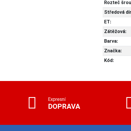
Rozteč šrou
Středová dí
ET:
Zátěžová:
Barva:
Značka:
Kód:
Expresní
DOPRAVA