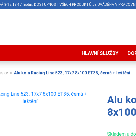
O-PÁ 8-12 13-17 hodin. DOSTUPNOST VŠECH PRODUKTŮ JE UVÁDĚNA V PRACOVNÍ
HLAVNÍ SLUŽBY
DO
disky
Alu kola Racing Line 523, 17x7 8x100 ET35, černá + leštění
Alu ko
8x100
Skladem u dod