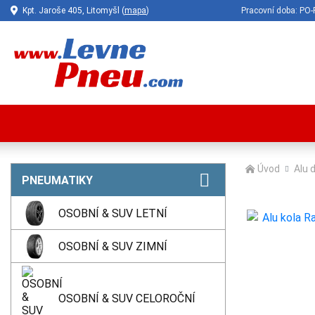
Kpt. Jaroše 405, Litomyšl (
mapa
)
Pracovní doba: P
Úvod
Alu 
PNEUMATIKY
OSOBNÍ & SUV LETNÍ
OSOBNÍ & SUV ZIMNÍ
OSOBNÍ & SUV CELOROČNÍ