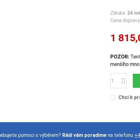
Záruka:
24 m
Cena dopravy 
1 815,
POZOR:
Tent
menšího množ
Počet
Chci k pr
ebujete pomoci s výběrem?
Rádi vám poradíme
na telefonu
+4