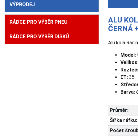
VÝPRODEJ
ALU KOL
RÁDCE PRO VÝBĚR PNEU
ČERNÁ +
RÁDCE PRO VÝBĚR DISKŮ
Alu kola Raci
Model:
Velikos
Rozteč
ET:
35
Středov
Barva:
č
Průměr:
Šířka ráfku:
Počet šroub