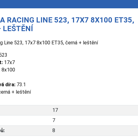
A RACING LINE 523, 17X7 8X100 ET35,
 LEŠTĚNÍ
ng Line 523, 17x7 8x100 ET35, černá + leštění
523
t:
17x7
:
8x100
á díra:
73.1
erná + leštění
17
7
ů:
8