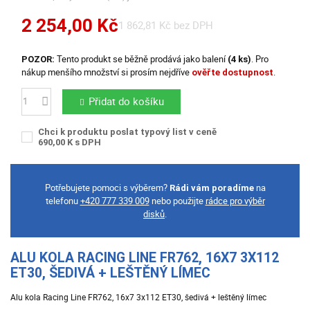
2 254,00 Kč
1 862,81 Kč bez DPH
Tento produkt se běžně prodává jako balení
. Pro
POZOR:
(4 ks)
nákup menšího množství si prosím nejdříve
.
ověřte dostupnost
Přidat do košíku
Počet
Chci k produktu poslat typový list v ceně
690,00 K s DPH
Potřebujete pomoci s výběrem?
na
Rádi vám poradíme
telefonu
+420 777 339 009
nebo použijte
rádce pro výběr
disků
.
ALU KOLA RACING LINE FR762, 16X7 3X112
ET30, ŠEDIVÁ + LEŠTĚNÝ LÍMEC
Alu kola Racing Line FR762, 16x7 3x112 ET30, šedivá + leštěný límec