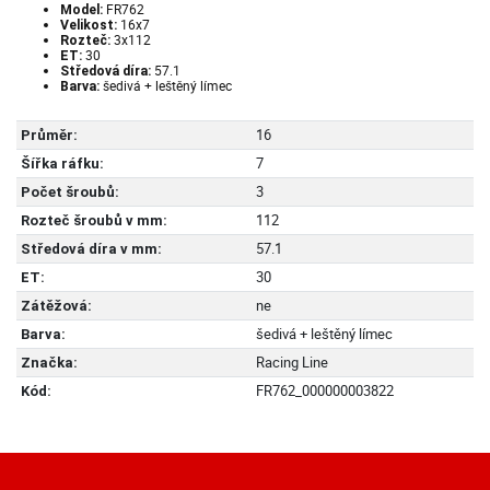
FR762
Model:
16x7
Velikost:
3x112
Rozteč:
30
ET:
57.1
Středová díra:
šedivá + leštěný límec
Barva:
16
Průměr:
7
Šířka ráfku:
3
Počet šroubů:
112
Rozteč šroubů v mm:
57.1
Středová díra v mm:
30
ET:
ne
Zátěžová:
šedivá + leštěný límec
Barva:
Racing Line
Značka:
FR762_000000003822
Kód: