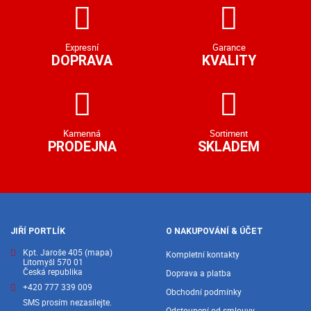
Expresní
Garance
DOPRAVA
KVALITY
Kamenná
Sortiment
PRODEJNA
SKLADEM
JIŘÍ PORTLÍK
O NAKUPOVÁNÍ & ÚČET
Kpt. Jaroše 405
(mapa)
Kompletní kontakty
Litomyšl 570 01
Česká republika
Doprava a platba
+420 777 339 009
Obchodní podmínky
SMS prosím nezasílejte.
Odstoupení od smlouvy