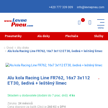
+420 777 339 009
info@levnepneu.com
Pneumatiky
Alu disky
Plecháče
Služby
Úvod
Alu disky
Alu kola Racing Line FR762, 16x7 3x112 ET30, šedivá + leštěný límec
Alu kola Racing Line FR762, 16x7 3x112
ET30, šedivá + leštěný límec
Skladem u dodavatele (dodání do 7 prac. dnů):
4 ks
Záruka:
24 měsíců
Cena dopravy za balík (2ks) je
260 Kč s DPH